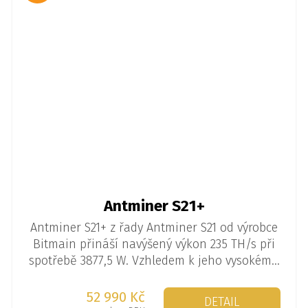
Antminer S21+
Antminer S21+ z řady Antminer S21 od výrobce
Bitmain přináší navýšený výkon 235 TH/s při
spotřebě 3877,5 W. Vzhledem k jeho vysokému
výkonu a energetické náročnosti není tento
stroj vhodný pro domácí provoz, ale
52 990 Kč
DETAIL