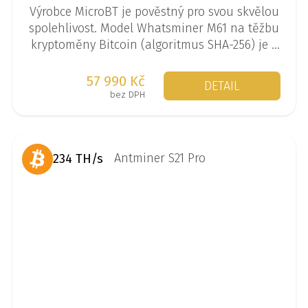
Výrobce MicroBT je pověstný pro svou skvělou
spolehlivost. Model Whatsminer M61 na těžbu
kryptoměny Bitcoin (algoritmus SHA-256) je k
dispozici ve verzi až 210 TH/s.
57 990 Kč
DETAIL
bez DPH
234 TH/s