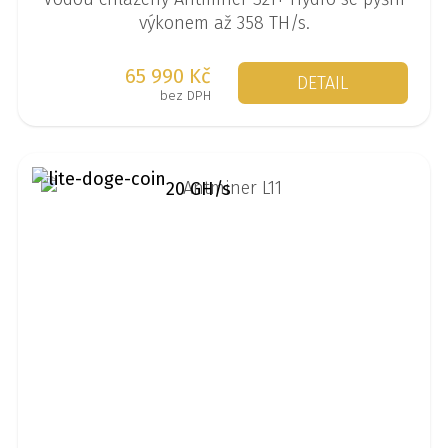
výkonem až 358 TH/s.
65 990 Kč
DETAIL
bez DPH
20 GH/s