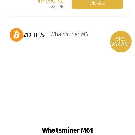
49 990 Kč
DETAIL
bez DPH
210 TH/s
VÍCE
VARIANT
Whatsminer M61