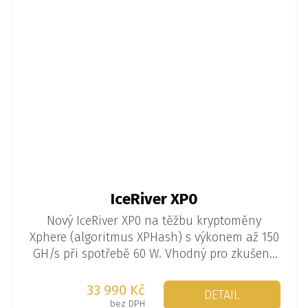
IceRiver XP0
Nový IceRiver XP0 na těžbu kryptoměny
Xphere (algoritmus XPHash) s výkonem až 150
GH/s při spotřebě 60 W. Vhodný pro zkušené
těžaře.
33 990 Kč
DETAIL
bez DPH