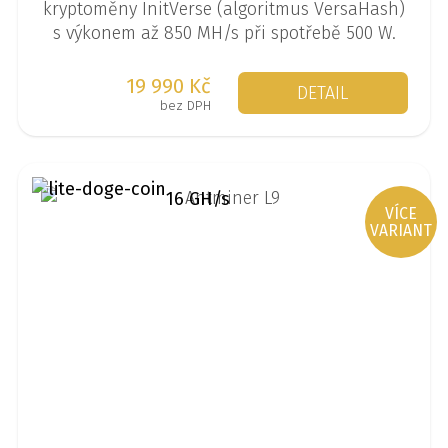
kryptoměny InitVerse (algoritmus VersaHash)
s výkonem až 850 MH/s při spotřebě 500 W.
19 990 Kč
DETAIL
bez DPH
16 GH/s
VÍCE
VARIANT