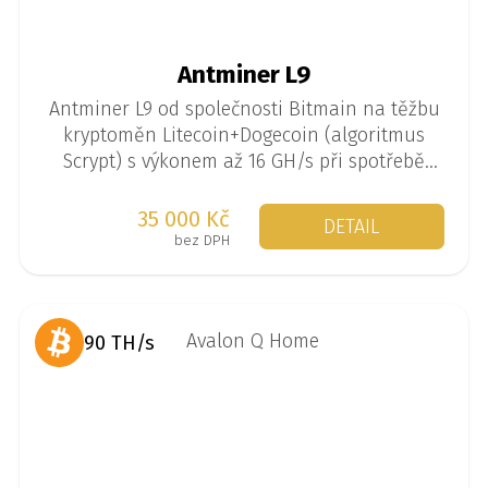
Antminer L9
Antminer L9 od společnosti Bitmain na těžbu
kryptoměn Litecoin+Dogecoin (algoritmus
Scrypt) s výkonem až 16 GH/s při spotřebě
3360 W.
35 000 Kč
DETAIL
bez DPH
90 TH/s