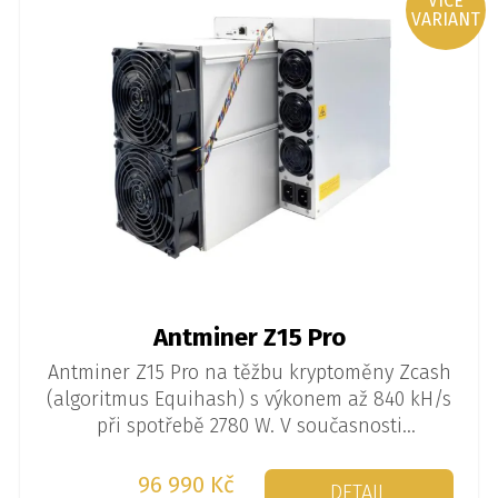
VÍCE
VARIANT
Antminer Z15 Pro
Antminer Z15 Pro na těžbu kryptoměny Zcash
(algoritmus Equihash) s výkonem až 840 kH/s
při spotřebě 2780 W. V současnosti
nejvýdělečnější miner na těžbu v naší
nabídce!
96 990 Kč
DETAIL