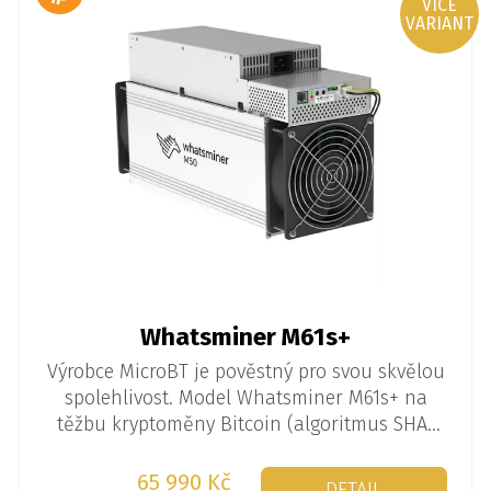
VÍCE
VARIANT
Whatsminer M61s+
Výrobce MicroBT je pověstný pro svou skvělou
spolehlivost. Model Whatsminer M61s+ na
těžbu kryptoměny Bitcoin (algoritmus SHA-
256) je k dispozici ve verzi až 240 TH/s.
65 990 Kč
DETAIL