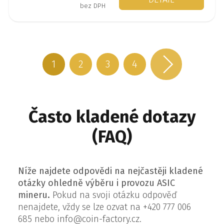
bez DPH
1
2
3
4
Často kladené dotazy
(FAQ)
Níže najdete odpovědi na nejčastěji kladené
otázky ohledně výběru i provozu ASIC
mineru.
Pokud na svoji otázku odpověď
nenajdete, vždy se lze ozvat na
+420 777 006
685
nebo
info@coin-factory.cz
.