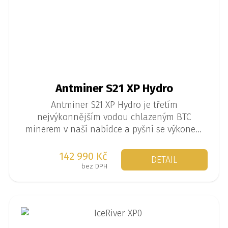
Antminer S21 XP Hydro
Antminer S21 XP Hydro je třetím
nejvýkonnějším vodou chlazeným BTC
minerem v naší nabídce a pyšní se výkonem
až 473 TH/s při spotřebě 5676 W.
142 990 Kč
DETAIL
bez DPH