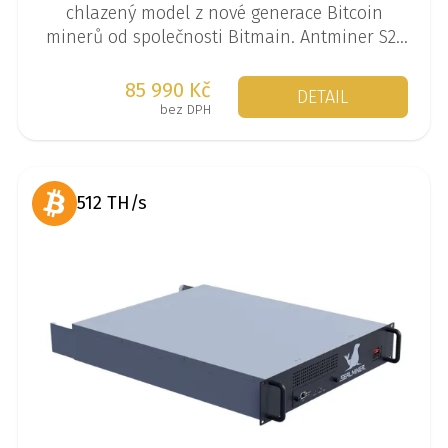
chlazený model z nové generace Bitcoin
minerů od společnosti Bitmain. Antminer S21
XP navýšil výkon na 270 TH/s při spotřebě
3645 W.
85 990 Kč
DETAIL
bez DPH
512 TH/s