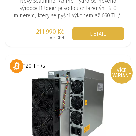
Nový Sealminer A3 Pro Hydro od nového
výrobce Bitdeer je vodou chlazeným BTC
minerem, který se pyšní výkonem až 660 TH/s
při spotřebě 8250 W.
211 990 Kč
DETAIL
bez DPH
120 TH/s
VÍCE
VARIANT