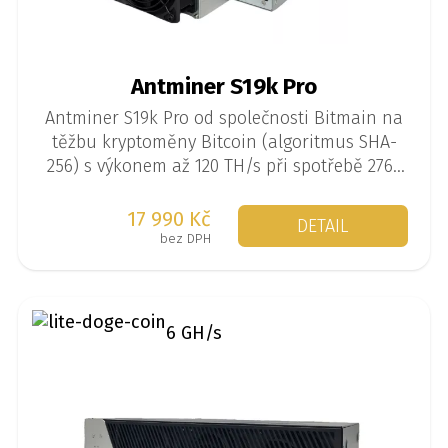
Antminer S19k Pro
Antminer S19k Pro od společnosti Bitmain na
těžbu kryptoměny Bitcoin (algoritmus SHA-
256) s výkonem až 120 TH/s při spotřebě 2760
W.
17 990 Kč
DETAIL
bez DPH
6 GH/s