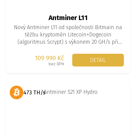
Antminer L11
Nový Antminer L11 od společnosti Bitmain na
těžbu kryptoměn Litecoin+Dogecoin
(algoritmus Scrypt) s výkonem 20 GH/s při
spotřebě 3680 W.
109 990 Kč
DETAIL
bez DPH
473 TH/s