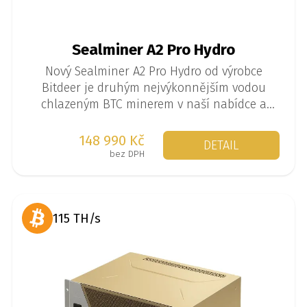
Sealminer A2 Pro Hydro
Nový Sealminer A2 Pro Hydro od výrobce
Bitdeer je druhým nejvýkonnějším vodou
chlazeným BTC minerem v naší nabídce a
pyšní se výkonem až 512 TH/s při spotřebě
7630 W.
148 990 Kč
DETAIL
bez DPH
115 TH/s