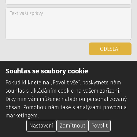
ODESLAT
Souhlas se soubory cookie
Pokud kliknete na „Povolit vše“, poskytnete nám
souhlas s ukládáním cookie na vašem zařízení.
Díky nim vám můžeme nabídnou personalizovaný
MINERY
HOSTING
O NÁS
VŠE O TĚŽBĚ
BLOG
FAQ
obsah. Pomohou nám také s analýzami provozu a
marketingem.
Nastavení
Zamítnout
Povolit