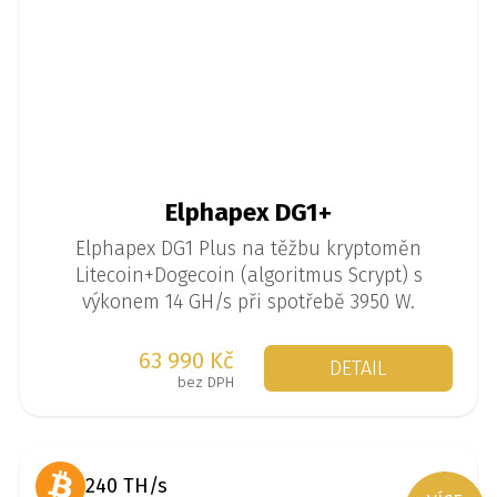
Elphapex DG1+
Elphapex DG1 Plus na těžbu kryptoměn
Litecoin+Dogecoin (algoritmus Scrypt) s
výkonem 14 GH/s při spotřebě 3950 W.
63 990 Kč
DETAIL
bez DPH
240 TH/s