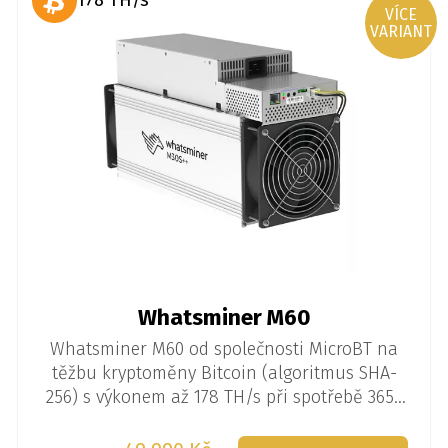
178 TH/s
VÍCE
VARIANT
Whatsminer M60
Whatsminer M60 od společnosti MicroBT na
těžbu kryptoměny Bitcoin (algoritmus SHA-
256) s výkonem až 178 TH/s při spotřebě 3650
W.