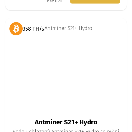
představuje ideální volbu pro umístění do
bez DPH
těžebního hostingu s levnou elektřinou.
358 TH/s
Antminer S21+ Hydro
Vodou chlazený Antminer S21+ Hydro se pyšní