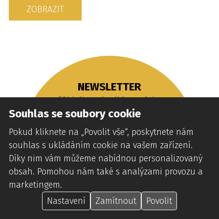
ZOBRAZIT
NEWSLETTER
Přihlašte se k odběru našeho
newsletteru, ať vám neuniknou žádné
Souhlas se soubory cookie
novinky v naší nabídce.
Pokud kliknete na „Povolit vše“, poskytnete nám
Po přihlášení k odběru získáte
souhlas s ukládáním cookie na vašem zařízení.
slevový kód v hodnotě 1000 Kč
Díky nim vám můžeme nabídnou personalizovaný
Email
obsah. Pomohou nám také s analýzami provozu a
marketingem.
ODESLAT
Nastavení
Zamítnout
Povolit