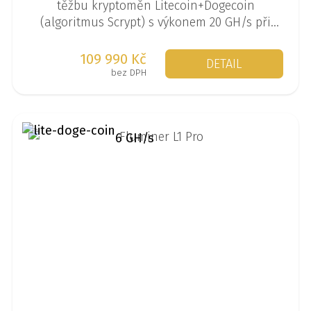
těžbu kryptoměn Litecoin+Dogecoin
(algoritmus Scrypt) s výkonem 20 GH/s při
spotřebě 3680 W.
109 990 Kč
DETAIL
bez DPH
6 GH/s