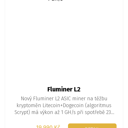
Fluminer L2
Nový Fluminer L2 ASIC miner na těžbu
kryptoměn Litecoin+Dogecoin (algoritmus
Scrypt) má výkon až 1 GH/s při spotřebě 230
W. Zároveň je ale i stylovým reproduktorem.
Ideální miner pro všechny, kdo si chtějí
19 990 Kč