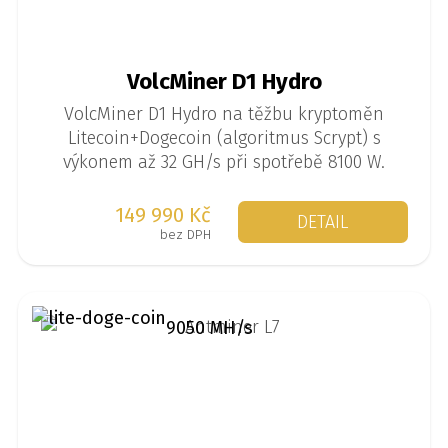
VolcMiner D1 Hydro
VolcMiner D1 Hydro na těžbu kryptoměn
Litecoin+Dogecoin (algoritmus Scrypt) s
výkonem až 32 GH/s při spotřebě 8100 W.
149 990 Kč
DETAIL
bez DPH
9050 MH/s