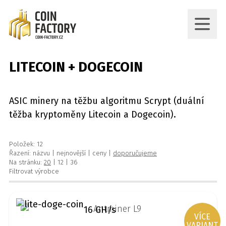
LITECOIN + DOGECOIN
ASIC minery na těžbu algoritmu Scrypt (duální
těžba kryptoměny Litecoin a Dogecoin).
Položek: 12
Řazení:
názvu
|
nejnovější
|
ceny
|
doporučujeme
Na stránku:
20
|
12
|
36
Filtrovat výrobce
16 GH/s
VÍCE
VARIANT