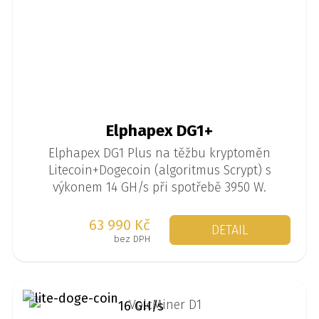
Elphapex DG1+
Elphapex DG1 Plus na těžbu kryptoměn
Litecoin+Dogecoin (algoritmus Scrypt) s
výkonem 14 GH/s při spotřebě 3950 W.
63 990 Kč
DETAIL
bez DPH
16 GH/s