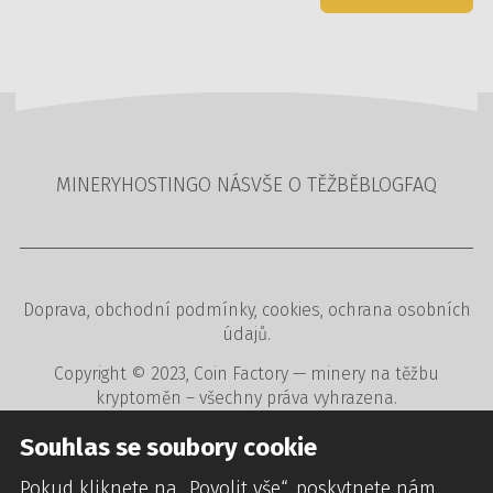
MINERY
HOSTING
O NÁS
VŠE O TĚŽBĚ
BLOG
FAQ
Doprava
,
obchodní podmínky
,
cookies
,
ochrana osobních
údajů
.
Copyright © 2023,
Coin Factory
— minery na těžbu
kryptoměn – všechny práva vyhrazena.
Tvorba www stránek
,
redakční a rezervační systémy
,
Souhlas se soubory cookie
webdesign
digitální agentura
CREATION.CZ
.
Pokud kliknete na „Povolit vše“, poskytnete nám