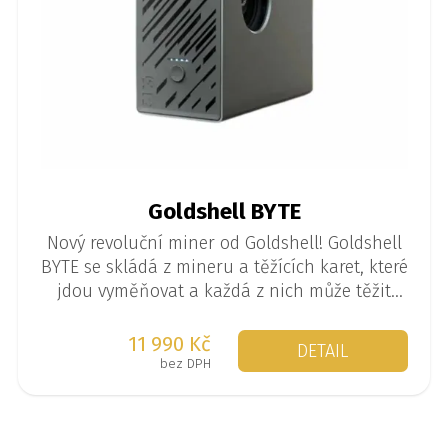
Goldshell BYTE
Nový revoluční miner od Goldshell! Goldshell
BYTE se skládá z mineru a těžících karet, které
jdou vyměňovat a každá z nich může těžit
jinou kryptoměnu. Ideální na domácí těžbu.
11 990 Kč
DETAIL
bez DPH