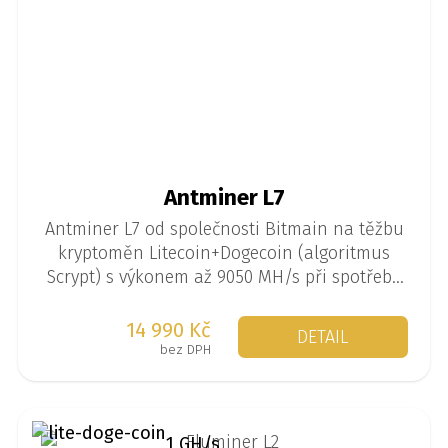
Antminer L7
Antminer L7 od společnosti Bitmain na těžbu
kryptoměn Litecoin+Dogecoin (algoritmus
Scrypt) s výkonem až 9050 MH/s při spotřebě
3260 W.
14 990 Kč
DETAIL
bez DPH
1 GH/s