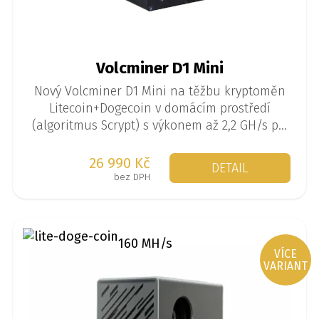
Volcminer D1 Mini
Nový Volcminer D1 Mini na těžbu kryptoměn
Litecoin+Dogecoin v domácím prostředí
(algoritmus Scrypt) s výkonem až 2,2 GH/s při
spotřebě 500 W.
26 990 Kč
DETAIL
bez DPH
160 MH/s
VÍCE
VARIANT