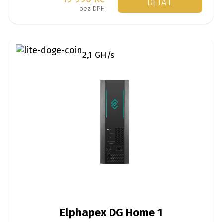
DETAIL
vyzkoušet těžbu kryptoměn v domacím
bez DPH
prostří.
2,1 GH/s
Elphapex DG Home 1