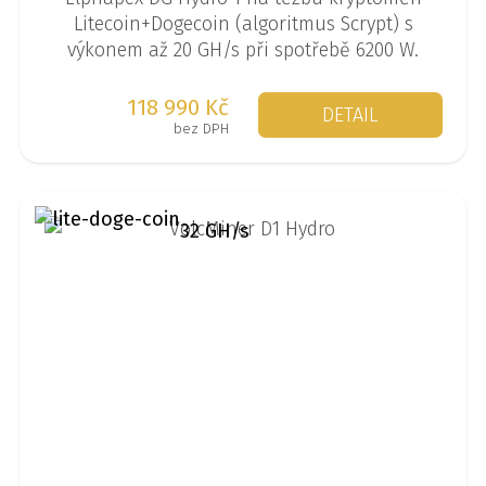
Litecoin+Dogecoin (algoritmus Scrypt) s
výkonem až 20 GH/s při spotřebě 6200 W.
118 990 Kč
DETAIL
bez DPH
32 GH/s