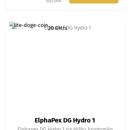
bez DPH
20 GH/s
ElphaPex DG Hydro 1
Elphapex DG Hydro 1 na těžbu kryptoměn