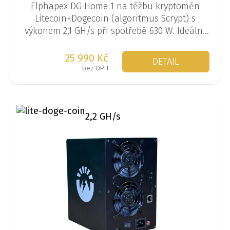
Elphapex DG Home 1 na těžbu kryptoměn
Litecoin+Dogecoin (algoritmus Scrypt) s
výkonem 2,1 GH/s při spotřebě 630 W. Ideální
na domácí těžbu.
25 990 Kč
DETAIL
bez DPH
2,2 GH/s