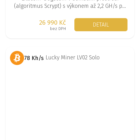
(algoritmus Scrypt) s výkonem až 2,2 GH/s při
spotřebě 500 W.
26 990 Kč
DETAIL
bez DPH
78 Kh/s