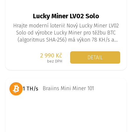
Lucky Miner LV02 Solo
Hrajte moderní loterii! Nový Lucky Miner LV02
Solo od výrobce Lucky Miner pro těžbu BTC
(algoritmus SHA-256) má výkon 78 KH/s a
spotřebu 1 W. Jedná se o tzv. solo miner, kdy
se miner těží sám a je malá šance, že
2 990 Kč
DETAIL
najednou vytěží 3,125 BTC.
bez DPH
1 TH/s