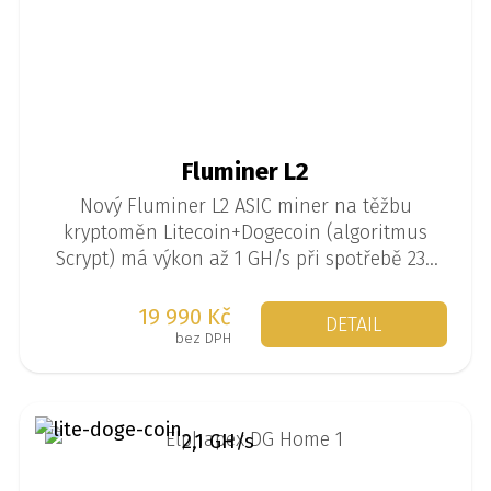
Fluminer L2
Nový Fluminer L2 ASIC miner na těžbu
kryptoměn Litecoin+Dogecoin (algoritmus
Scrypt) má výkon až 1 GH/s při spotřebě 230
W. Zároveň je ale i stylovým reproduktorem.
Ideální miner pro všechny, kdo si chtějí
19 990 Kč
DETAIL
vyzkoušet těžbu kryptoměn v domacím
bez DPH
prostří.
2,1 GH/s