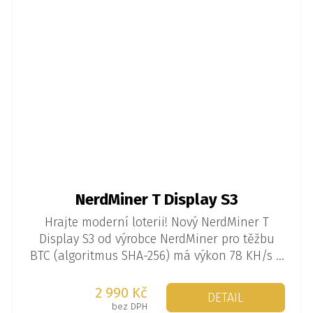
NerdMiner T Display S3
Hrajte moderní loterii! Nový NerdMiner T
Display S3 od výrobce NerdMiner pro těžbu
BTC (algoritmus SHA-256) má výkon 78 KH/s a
spotřebu 1 W. Jedná se o tzv. solo miner, kdy
se miner těží sám a je malá šance, že
2 990 Kč
DETAIL
najednou vytěží 3,125 BTC.
bez DPH