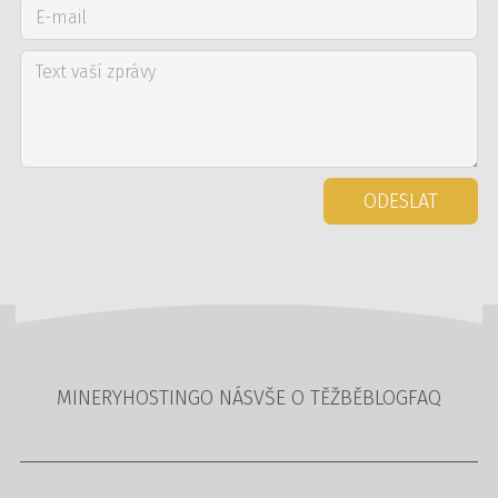
ODESLAT
MINERY
HOSTING
O NÁS
VŠE O TĚŽBĚ
BLOG
FAQ