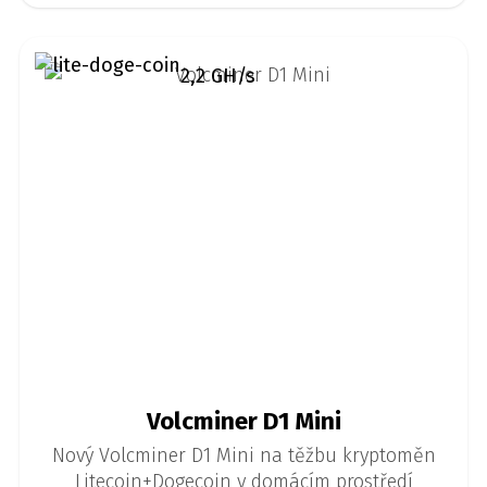
2,2 GH/s
Volcminer D1 Mini
Nový Volcminer D1 Mini na těžbu kryptoměn
Litecoin+Dogecoin v domácím prostředí