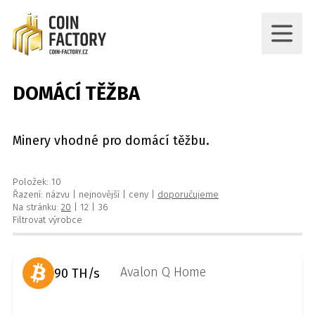
DOMÁCÍ TĚŽBA
Minery vhodné pro domácí těžbu.
Položek: 10
Řazení:
názvu
|
nejnovější
|
ceny
|
doporučujeme
Na stránku:
20
|
12
|
36
Filtrovat výrobce
90 TH/s