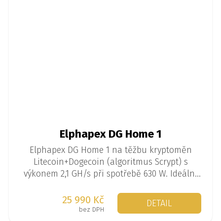
Elphapex DG Home 1
Elphapex DG Home 1 na těžbu kryptoměn
Litecoin+Dogecoin (algoritmus Scrypt) s
výkonem 2,1 GH/s při spotřebě 630 W. Ideální
na domácí těžbu.
25 990 Kč
DETAIL
bez DPH