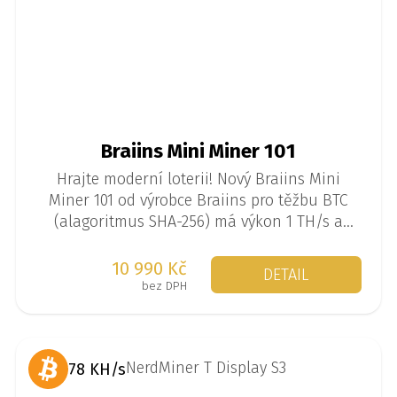
Braiins Mini Miner 101
Hrajte moderní loterii! Nový Braiins Mini
Miner 101 od výrobce Braiins pro těžbu BTC
(alagoritmus SHA-256) má výkon 1 TH/s a
spotřebu 35 W. Jedná se o tzv. solo miner, kdy
se miner těží sám a je malá šance, že
10 990 Kč
DETAIL
najednou vytěží 3,125 BTC.
bez DPH
78 KH/s