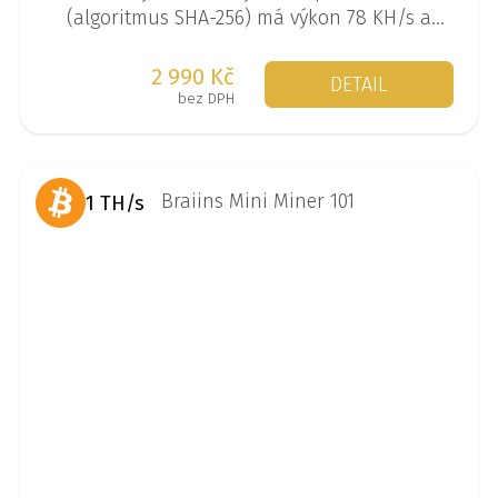
(algoritmus SHA-256) má výkon 78 KH/s a
spotřebu 1 W. Jedná se o tzv. solo miner, kdy
se miner těží sám a je malá šance, že
2 990 Kč
DETAIL
najednou vytěží 3,125 BTC.
bez DPH
1 TH/s