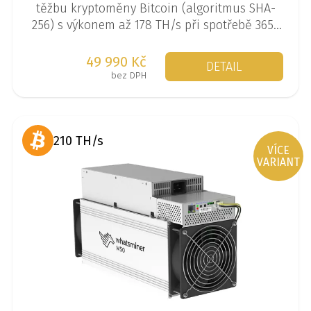
těžbu kryptoměny Bitcoin (algoritmus SHA-
256) s výkonem až 178 TH/s při spotřebě 3650
W.
49 990 Kč
DETAIL
bez DPH
210 TH/s
VÍCE
VARIANT