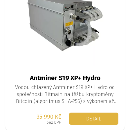
Antminer S19 XP+ Hydro
Vodou chlazený Antminer S19 XP+ Hydro od
společnosti Bitmain na těžbu kryptoměny
Bitcoin (algoritmus SHA-256) s výkonem až
293 TH/s při spotřebě 5567 W.
35 990 Kč
DETAIL
bez DPH