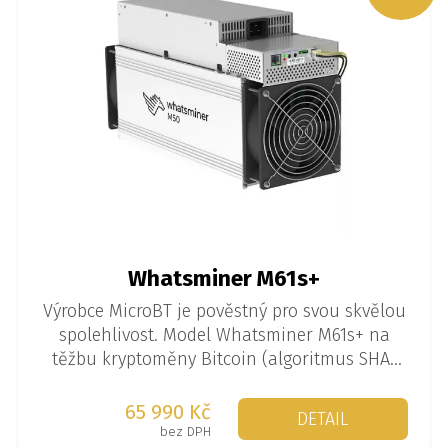
Whatsminer M61s+
Výrobce MicroBT je pověstný pro svou skvělou
spolehlivost. Model Whatsminer M61s+ na
těžbu kryptoměny Bitcoin (algoritmus SHA-
256) je k dispozici ve verzi až 240 TH/s.
65 990 Kč
DETAIL
bez DPH