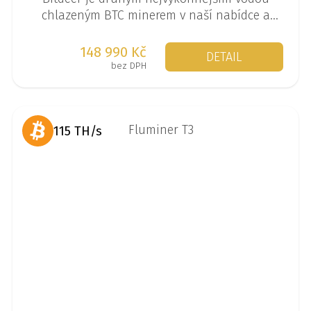
chlazeným BTC minerem v naší nabídce a
pyšní se výkonem až 512 TH/s při spotřebě
7630 W.
148 990 Kč
DETAIL
bez DPH
115 TH/s