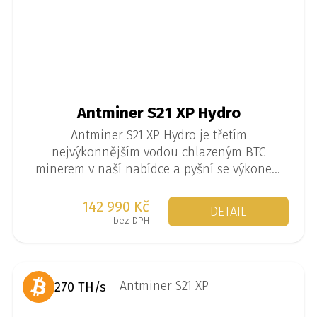
Antminer S21 XP Hydro
Antminer S21 XP Hydro je třetím
nejvýkonnějším vodou chlazeným BTC
minerem v naší nabídce a pyšní se výkonem
až 473 TH/s při spotřebě 5676 W.
142 990 Kč
DETAIL
bez DPH
270 TH/s