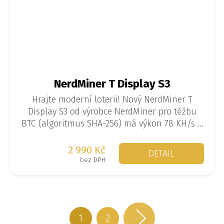
NerdMiner T Display S3
Hrajte moderní loterii! Nový NerdMiner T
Display S3 od výrobce NerdMiner pro těžbu
BTC (algoritmus SHA-256) má výkon 78 KH/s a
spotřebu 1 W. Jedná se o tzv. solo miner, kdy
se miner těží sám a je malá šance, že
2 990 Kč
DETAIL
najednou vytěží 3,125 BTC.
bez DPH
1
2