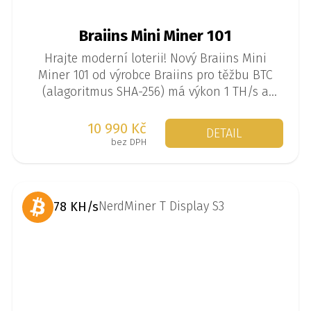
Braiins Mini Miner 101
Hrajte moderní loterii! Nový Braiins Mini
Miner 101 od výrobce Braiins pro těžbu BTC
(alagoritmus SHA-256) má výkon 1 TH/s a
spotřebu 35 W. Jedná se o tzv. solo miner, kdy
se miner těží sám a je malá šance, že
10 990 Kč
DETAIL
najednou vytěží 3,125 BTC.
bez DPH
78 KH/s