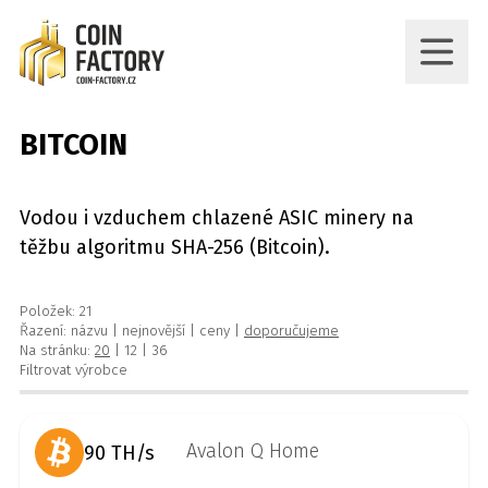
BITCOIN
Vodou i vzduchem chlazené ASIC minery na
těžbu algoritmu SHA-256 (Bitcoin).
Položek: 21
Řazení:
názvu
|
nejnovější
|
ceny
|
doporučujeme
Na stránku:
20
|
12
|
36
Filtrovat výrobce
90 TH/s