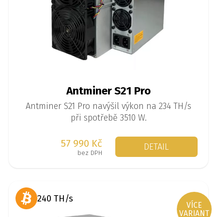
Antminer S21 Pro
Antminer S21 Pro navýšil výkon na 234 TH/s
při spotřebě 3510 W.
57 990 Kč
DETAIL
bez DPH
240 TH/s
VÍCE
VARIANT