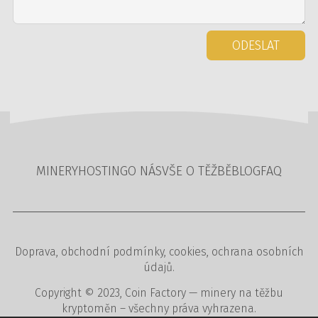
ODESLAT
MINERY
HOSTING
O NÁS
VŠE O TĚŽBĚ
BLOG
FAQ
Doprava
,
obchodní podmínky
,
cookies
,
ochrana osobních
údajů
.
Copyright © 2023,
Coin Factory
— minery na těžbu
kryptoměn – všechny práva vyhrazena.