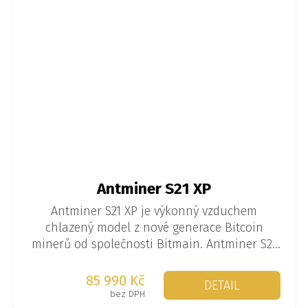
Antminer S21 XP
Antminer S21 XP je výkonný vzduchem
chlazený model z nové generace Bitcoin
minerů od společnosti Bitmain. Antminer S21
XP navýšil výkon na 270 TH/s při spotřebě
3645 W.
85 990 Kč
DETAIL
bez DPH