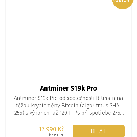
VARIANT
Antminer S19k Pro
Antminer S19k Pro od společnosti Bitmain na
těžbu kryptoměny Bitcoin (algoritmus SHA-
256) s výkonem až 120 TH/s při spotřebě 2760
W.
17 990 Kč
DETAIL
bez DPH