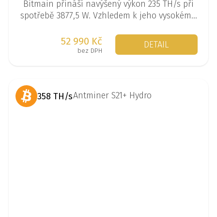
Bitmain přináší navýšený výkon 235 TH/s při
spotřebě 3877,5 W. Vzhledem k jeho vysokému
výkonu a energetické náročnosti není tento
stroj vhodný pro domácí provoz, ale
52 990 Kč
DETAIL
představuje ideální volbu pro umístění do
bez DPH
těžebního hostingu s levnou elektřinou.
358 TH/s