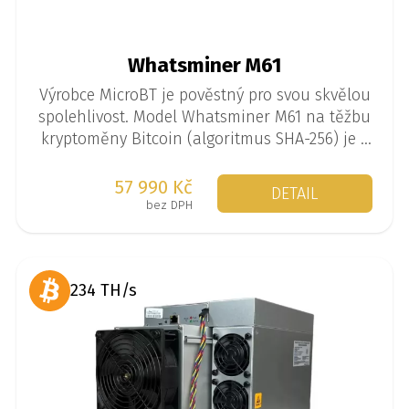
Whatsminer M61
Výrobce MicroBT je pověstný pro svou skvělou
spolehlivost. Model Whatsminer M61 na těžbu
kryptoměny Bitcoin (algoritmus SHA-256) je k
dispozici ve verzi až 210 TH/s.
57 990 Kč
DETAIL
bez DPH
234 TH/s