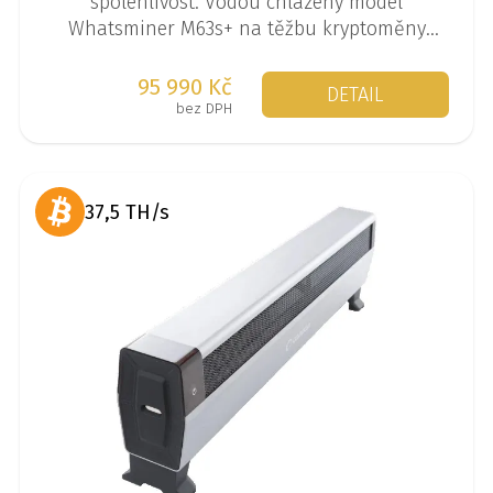
spolehlivost. Vodou chlazený model
Whatsminer M63s+ na těžbu kryptoměny
Bitcoin (algoritmus SHA-256) je k dispozici ve
verzi až 444 TH/s.
95 990 Kč
DETAIL
bez DPH
37,5 TH/s