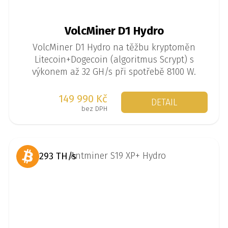
VolcMiner D1 Hydro
VolcMiner D1 Hydro na těžbu kryptoměn
Litecoin+Dogecoin (algoritmus Scrypt) s
výkonem až 32 GH/s při spotřebě 8100 W.
149 990 Kč
DETAIL
bez DPH
293 TH/s