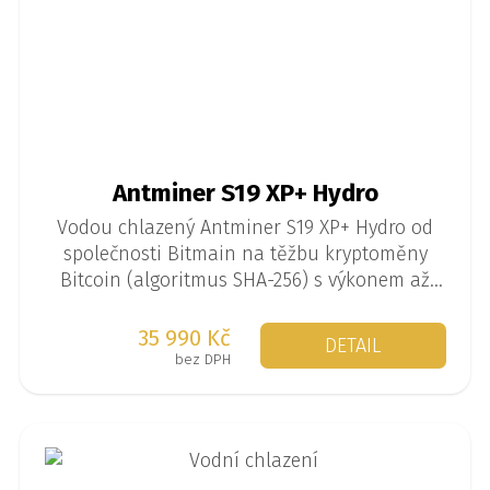
Antminer S19 XP+ Hydro
Vodou chlazený Antminer S19 XP+ Hydro od
společnosti Bitmain na těžbu kryptoměny
Bitcoin (algoritmus SHA-256) s výkonem až
293 TH/s při spotřebě 5567 W.
35 990 Kč
DETAIL
bez DPH