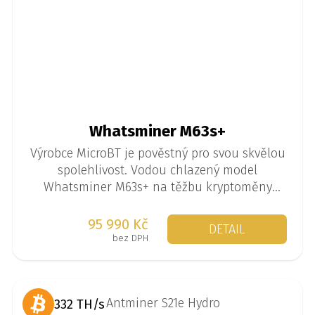
Whatsminer M63s+
Výrobce MicroBT je pověstný pro svou skvělou
spolehlivost. Vodou chlazený model
Whatsminer M63s+ na těžbu kryptoměny
Bitcoin (algoritmus SHA-256) je k dispozici ve
verzi až 444 TH/s.
95 990 Kč
DETAIL
bez DPH
332 TH/s