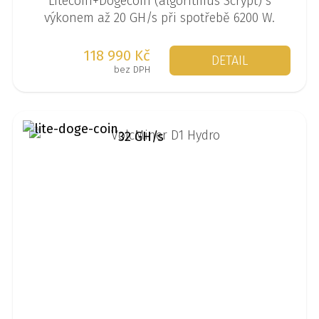
Litecoin+Dogecoin (algoritmus Scrypt) s
výkonem až 20 GH/s při spotřebě 6200 W.
118 990 Kč
DETAIL
bez DPH
32 GH/s