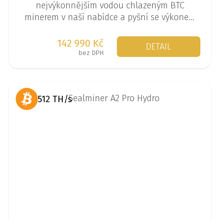
nejvýkonnějším vodou chlazeným BTC
minerem v naší nabídce a pyšní se výkonem
až 473 TH/s při spotřebě 5676 W.
142 990 Kč
DETAIL
bez DPH
512 TH/s