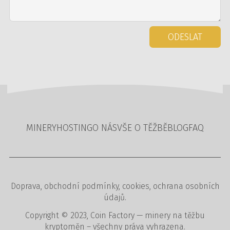
ODESLAT
MINERY
HOSTING
O NÁS
VŠE O TĚŽBĚ
BLOG
FAQ
Doprava
,
obchodní podmínky
,
cookies
,
ochrana osobních
údajů
.
Copyright © 2023,
Coin Factory
— minery na těžbu
kryptoměn – všechny práva vyhrazena.