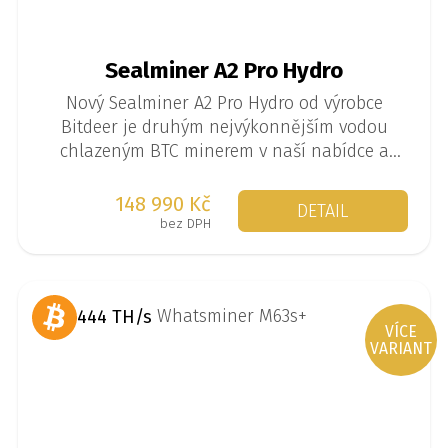
Sealminer A2 Pro Hydro
Nový Sealminer A2 Pro Hydro od výrobce
Bitdeer je druhým nejvýkonnějším vodou
chlazeným BTC minerem v naší nabídce a
pyšní se výkonem až 512 TH/s při spotřebě
7630 W.
148 990 Kč
DETAIL
bez DPH
444 TH/s
VÍCE
VARIANT