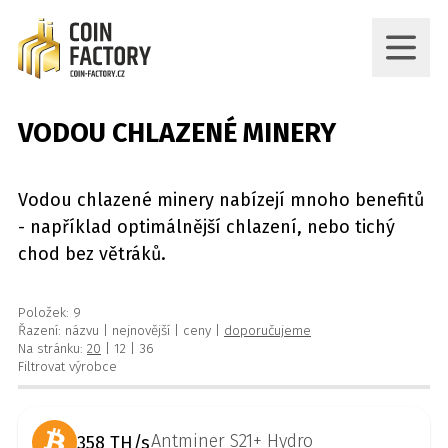
VODOU CHLAZENÉ MINERY
Vodou chlazené minery nabízejí mnoho benefitů
- například optimálnější chlazení, nebo tichý
chod bez větráků.
Položek: 9
Řazení:
názvu
|
nejnovější
|
ceny
|
doporučujeme
Na stránku:
20
|
12
|
36
Filtrovat výrobce
358 TH/s