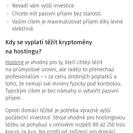
Nevadí vám vyšší investice.
Chcete mít pasivní příjem bez starostí.
Vaším cílem je maximalizovat příjem díky levné
elektřině.
Kdy se vyplatí těžit kryptoměny
na hostingu?
Hosting
je vhodný pro ty, kteří chtějí těžit
na průmyslové úrovni, ale raději to přenechají
profesionálům – i za cenu drobných poplatků a
toho, že nemají své minery fyzicky pod kontrolou.
Typickým cílem je bez námahy si vytvořit pasivní
příjem.
Oproti domácí těžbě je potřeba výrazně vyšší
počáteční investice. Stroje vhodné pro hostingovou
těžbu se pohybují v cenovém rozpětí 80 až 250 tisíc
korun za kus. Na rozdíl od zařízení pro domácí