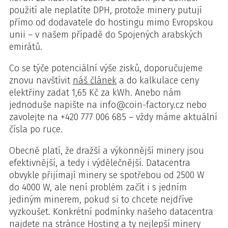
použití ale neplatíte DPH, protože minery putují
přímo od dodavatele do hostingu mimo Evropskou
unii – v našem případě do Spojených arabských
emirátů.
Co se týče potenciální výše zisků, doporučujeme
znovu navštívit
náš článek
a do kalkulace ceny
elektřiny zadat 1,65 Kč za kWh. Anebo nám
jednoduše napište na info@coin-factory.cz nebo
zavolejte na +420 777 006 685 – vždy máme aktuální
čísla po ruce.
Obecně platí, že dražší a výkonnější minery jsou
efektivnější, a tedy i výdělečnější. Datacentra
obvykle přijímají minery se spotřebou od 2500 W
do 4000 W, ale není problém začít i s jedním
jediným minerem, pokud si to chcete nejdříve
vyzkoušet. Konkrétní podmínky našeho datacentra
najdete na stránce Hosting a ty nejlepší minery