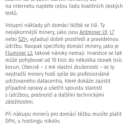
na internetu najdete celou řadu kvalitních českých
textů.
Vstupní náklady při domácí těžbě se liší. Ty
nejvýkonnější minery, jako jsou
Antminer L9
,
L7
nebo
S21+
, vyžadují dobré prostředí a pravidelnou
údržbu. Naopak specificky domácí minery, jako je
Fluminer L2
, takové nároky nemají. Investice se tak
může pohybovat od 10 tisíc do několika stovek tisíc
korun. Obecně – z mé vlastní zkušenosti – se ty
nejdražší minery hodí spíše do profesionálně
udržovaného datacentra, které dokáže zajistit
případné opravy a ušetřit spoustu starostí
s údržbou, prašností a dalšími technickými
záležitostmi.
Při nákupu minerů pro domácí těžbu musíte platit
DPH, u hostingu nikoliv.