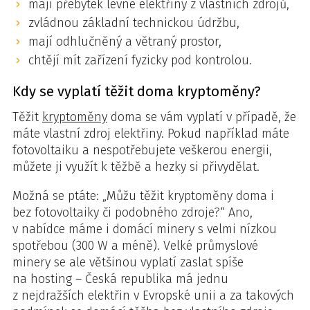
mají přebytek levné elektřiny z vlastních zdrojů,
zvládnou základní technickou údržbu,
mají odhlučněný a větraný prostor,
chtějí mít zařízení fyzicky pod kontrolou.
Kdy se vyplatí těžit doma kryptoměny?
Těžit
kryptoměny
doma se vám vyplatí v případě, že
máte vlastní zdroj elektřiny. Pokud například máte
fotovoltaiku a nespotřebujete veškerou energii,
můžete ji využít k těžbě a hezky si přivydělat.
Možná se ptáte: „Můžu těžit kryptoměny doma i
bez fotovoltaiky či podobného zdroje?“ Ano,
v nabídce máme i domácí minery s velmi nízkou
spotřebou (300 W a méně). Velké průmyslové
minery se ale většinou vyplatí zaslat spíše
na hosting – Česká republika má jednu
z nejdražších elektřin v Evropské unii a za takových