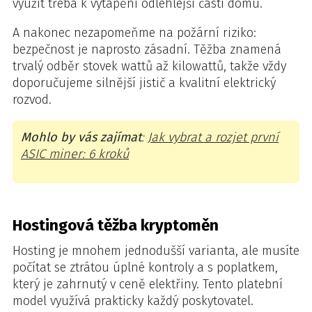
využít třeba k vytápění odlehlejší části domu.
A nakonec nezapomeňme na požární riziko:
bezpečnost je naprosto zásadní. Těžba znamená
trvalý odběr stovek wattů až kilowattů, takže vždy
doporučujeme silnější jistič a kvalitní elektrický
rozvod.
Mohlo by vás zajímat
:
Jak vybrat a rozjet první
ASIC miner: 6 kroků
Hostingová těžba kryptoměn
Hosting je mnohem jednodušší varianta, ale musíte
počítat se ztrátou úplné kontroly a s poplatkem,
který je zahrnutý v ceně elektřiny. Tento platební
model využívá prakticky každý poskytovatel.