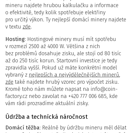
mineru najdete hrubou kalkulačku a informace
o efektivitě, tedy kolik spotřebuje elektřiny
pro určitý výkon. Ty nejlepší domácí minery najdete
v textu
zde
.
Hosting
: Hostingové minery musí mít spotřebu
v rozmezí 2500 až 4000 W. Většina z nich
bez problémů dosahuje zisku, ale stojí od 80 tisíc
až do 250 tisíc korun. Startovní investice je tedy
zpravidla vyšší. Pokud už máte konkrétní model
vybraný z
nejlepších a nejvýdělečnějších minerů
,
zde
také najdete hrubý vzorec pro výpočet zisku.
Kromě toho nám můžete napsat na info@coin-
factory.cz nebo zavolat na +420 777 006 685, kde
vám rádi prozradíme aktuální zisky.
Údržba a technická náročnost
Domácí těžba
: Reálně by údržbu mineru měl dělat