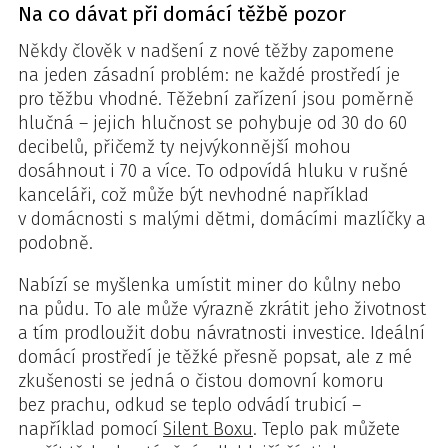
Na co dávat při domácí těžbě pozor
Někdy člověk v nadšení z nové těžby zapomene
na jeden zásadní problém: ne každé prostředí je
pro těžbu vhodné. Těžební zařízení jsou poměrně
hlučná – jejich hlučnost se pohybuje od 30 do 60
decibelů, přičemž ty nejvýkonnější mohou
dosáhnout i 70 a více. To odpovídá hluku v rušné
kanceláři, což může být nevhodné například
v domácnosti s malými dětmi, domácími mazlíčky a
podobně.
Nabízí se myšlenka umístit miner do kůlny nebo
na půdu. To ale může výrazně zkrátit jeho životnost
a tím prodloužit dobu návratnosti investice. Ideální
domácí prostředí je těžké přesně popsat, ale z mé
zkušenosti se jedná o čistou domovní komoru
bez prachu, odkud se teplo odvádí trubicí –
například pomocí
Silent Boxu
. Teplo pak můžete