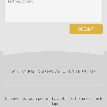
ODESLAT
MINERY
HOSTING
O NÁS
VŠE O TĚŽBĚ
BLOG
FAQ
Doprava
,
obchodní podmínky
,
cookies
,
ochrana osobních
údajů
.