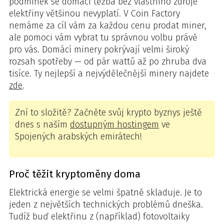
podmínek se domácí těžba bez vlastního zdroje
elektřiny většinou nevyplatí. V Coin Factory
nemáme za cíl vám za každou cenu prodat miner,
ale pomoci vám vybrat tu správnou volbu právě
pro vás. Domácí minery pokrývají velmi široký
rozsah spotřeby — od pár wattů až po zhruba dva
tisíce. Ty nejlepší a nejvýdělečnější minery najdete
zde
.
Zní to složitě? Začněte svůj krypto byznys ještě
dnes s naším
dostupným hostingem
ve
Spojených arabských emirátech!
Proč těžit kryptoměny doma
Elektrická energie se velmi špatně skladuje. Je to
jeden z největších technických problémů dneška.
Tudíž buď elektřinu z (například) fotovoltaiky