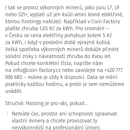
I tak se provoz výkonných minerů, jako jsou L7, L9
nebo S21+, vyplatí už jen kvůli velmi levné elektřině,
kterou hostingy nabízejí. Například v Coin Factory
platíte zhruba 1,65 Kč za kWh. Pro srovnání –
v Česku se cena elektřiny pohybuje kolem 5 Kč
za kWh, i když v poslední době výrazně kolísá.
Velká spotřeba výkonných minerů dokáže přinést
solidní zisky s návratností zhruba do dvou let.
Pokud chcete konkrétní čísla, napište nám
na info@coin-factory.cz nebo zavolejte na +420 777
006 685 – máme je vždy k dispozici. Data se mění
prakticky každou hodinu, a proto je sem nemůžeme
uvádět.
Stručně: Hosting je pro vás, pokud…
Nemáte čas, prostor ani schopnosti spravovat
vlastní minery a chcete provozovat ty
nejvýkonnější na profesionální úrovni.