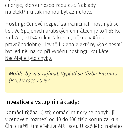
energie, kterou nespotřebujete. Náklady
na elektřinu tak mohou být až nulové.
Hosting
: Cenové rozpětí zahraničních hostingů se
liší. Ve Spojených arabských emirátech je to 1,65 Kč
za kWh, v USA kolem 2 korun, někde v Africe
pravděpodobně i levněji. Cena elektřiny však nesmí
být jediné, na co při výběru hostingu koukáte.
Nedělejte tyto chyby!
Mohlo by vás zajímat
:
Vyplatí se těžba Bitcoinu
(BTC) v roce 2025?
Investice a vstupní náklady:
Domácí těžba
: Čistě
domácí minery
se pohybují
v cenovém rozmezí od 10 do 100 tisíc korun za kus.
Čím dražší, tím efektivnější jsou. U každého našeho