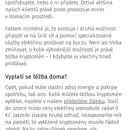
spotřebujete, nebo o ni přijdete. Drtivá většina
našich klientů právě proto provozuje miner
v domácím prostředí.
Faktem nicméně je, že existuje i druhá možnost:
připojit se na širší síť a pomocí specializované
služby elektřinu prodávat na burzu. Není asi třeba
zmiňovat, o kolik výhodnější možností je právě
těžba kryptoměn – i kdybyste je všechny hned
prodávali.
Vyplatí se těžba doma?
Opět, pokud máte vlastní zdroj energie a pokryje
spotřebu, tak ano. Kolik můžete těžbou kryptoměn
vydělat, najdete v našem
předešlém článku
. Stačí
do vzorce místo ceny elektřiny jednoduše zadat 0
Kč. Jakmile získáte hrubý odhad, nezapomeňte mít
na paměti, že vytěžené kryptoměny musíte řádně
zdanit. Na to zatím článek nemáme, ale