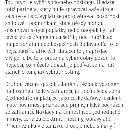
Tou první je výběr správného hostingu. Hledáte
totiž partnera, který bude spravovat vaše stroje
za stovky tisíc. Vyplatí se proto věnovat pozornost
smlouvě i podmínkám, které někdy mohou
obsahovat skryté poplatky, nebo naopak být tak
levné, že se zřejmě musí šetřit jinde, například
na personálu nebo bezpečnosti dodavatelů. To je
nejčastější u afrických datacenter, například
v Nigérii. Dejte si proto na výběr dobrý pozor. To
nejlepší, co můžete udělat, je podívat se na náš
článek o tom,
jak vybrat hosting
.
Druhou věcí je způsob zdanění. Těžba kryptoměn
na hostingu, tedy v zahraničí, je trochu šedá zóna.
Zjednodušeně platí, že jako český daňový rezident
máte povinnost přiznat zde příjmy, i když pocházejí
ze zahraničí. Náklady na činnost jsou jednoduché –
minery, cena za elektřinu, hosting, opravy atp.
Příjem vzniká v okamžiku prodeje nebo směny (i