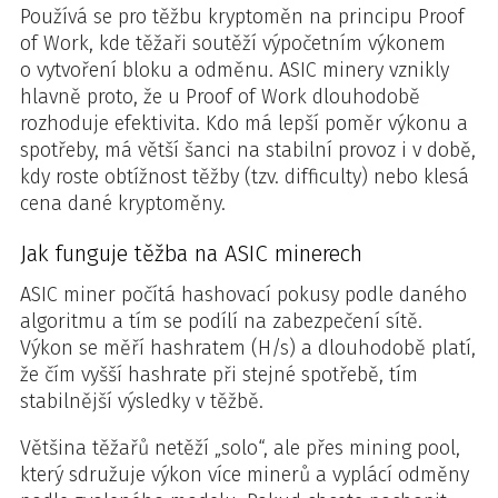
Používá se pro těžbu kryptoměn na principu Proof
of Work, kde těžaři soutěží výpočetním výkonem
o vytvoření bloku a odměnu. ASIC minery vznikly
hlavně proto, že u Proof of Work dlouhodobě
rozhoduje efektivita. Kdo má lepší poměr výkonu a
spotřeby, má větší šanci na stabilní provoz i v době,
kdy roste obtížnost těžby (tzv. difficulty) nebo klesá
cena dané kryptoměny.
Jak funguje těžba na ASIC minerech
ASIC miner počítá hashovací pokusy podle daného
algoritmu a tím se podílí na zabezpečení sítě.
Výkon se měří hashratem (H/s) a dlouhodobě platí,
že čím vyšší hashrate při stejné spotřebě, tím
stabilnější výsledky v těžbě.
Většina těžařů netěží „solo“, ale přes mining pool,
který sdružuje výkon více minerů a vyplácí odměny