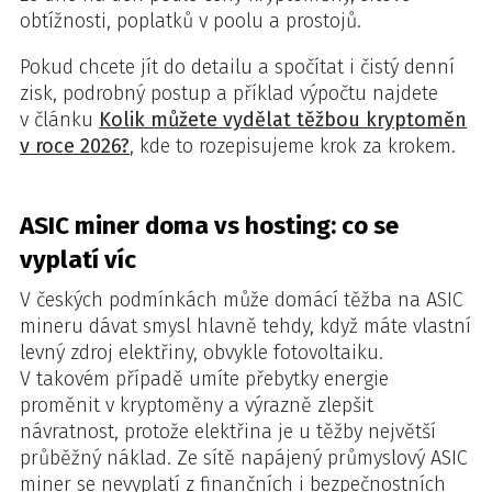
obtížnosti, poplatků v poolu a prostojů.
Pokud chcete jít do detailu a spočítat i čistý denní
zisk, podrobný postup a příklad výpočtu najdete
v článku
Kolik můžete vydělat těžbou kryptoměn
v roce 2026?
, kde to rozepisujeme krok za krokem.
ASIC miner doma vs hosting: co se
vyplatí víc
V českých podmínkách může domácí těžba na ASIC
mineru dávat smysl hlavně tehdy, když máte vlastní
levný zdroj elektřiny, obvykle fotovoltaiku.
V takovém případě umíte přebytky energie
proměnit v kryptoměny a výrazně zlepšit
návratnost, protože elektřina je u těžby největší
průběžný náklad. Ze sítě napájený průmyslový ASIC
miner se nevyplatí z finančních i bezpečnostních