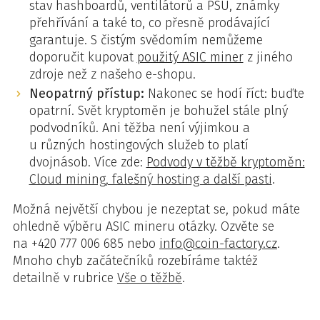
stav hashboardů, ventilátorů a PSU, známky
přehřívání a také to, co přesně prodávající
garantuje. S čistým svědomím nemůžeme
doporučit kupovat
použitý ASIC miner
z jiného
zdroje než z našeho e-shopu.
Neopatrný přístup:
Nakonec se hodí říct: buďte
opatrní. Svět kryptoměn je bohužel stále plný
podvodníků. Ani těžba není výjimkou a
u různých hostingových služeb to platí
dvojnásob. Více zde:
Podvody v těžbě kryptoměn:
Cloud mining, falešný hosting a další pasti
.
Možná největší chybou je nezeptat se, pokud máte
ohledně výběru ASIC mineru otázky. Ozvěte se
na +420 777 006 685 nebo
info@coin-factory.cz
.
Mnoho chyb začátečníků rozebíráme taktéž
detailně v rubrice
Vše o těžbě
.