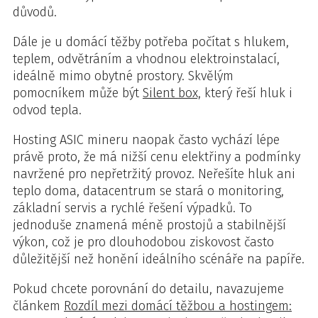
důvodů.
Dále je u domácí těžby potřeba počítat s hlukem,
teplem, odvětráním a vhodnou elektroinstalací,
ideálně mimo obytné prostory. Skvělým
pomocníkem může být
Silent box,
který řeší hluk i
odvod tepla.
Hosting ASIC mineru naopak často vychází lépe
právě proto, že má nižší cenu elektřiny a podmínky
navržené pro nepřetržitý provoz. Neřešíte hluk ani
teplo doma, datacentrum se stará o monitoring,
základní servis a rychlé řešení výpadků. To
jednoduše znamená méně prostojů a stabilnější
výkon, což je pro dlouhodobou ziskovost často
důležitější než honění ideálního scénáře na papíře.
Pokud chcete porovnání do detailu, navazujeme
článkem
Rozdíl mezi domácí těžbou a hostingem: