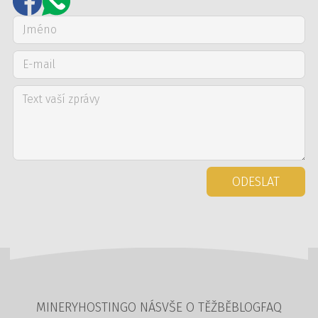
ODESLAT
MINERY
HOSTING
O NÁS
VŠE O TĚŽBĚ
BLOG
FAQ