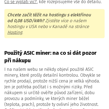
Co se vyplatí víc?
, kde rozepisujeme vše do detailu.
Chcete začít těžit na hostingu s elektřinou
od 0,08 USD/kWh?
Zjistěte více o našem
hostingu v USA nebo v Kanadě na stránce
Hosting
.
Použitý ASIC miner: na co si dát pozor
při nákupu
I na našem webu se někdy objeví použité ASIC
minery, které prošly detailní kontrolou. Obvykle se
rychle prodají, protože nižší cena je velká výhoda.
Jen je potřeba počítat i s možnými riziky. Před
nákupem si určitě ověřte původ zařízení, dobu
provozu a podmínky, ve kterých miner běžel
(teplota, prach), protože ty ovlivní jeho životnost.