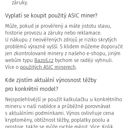
záruky.
Vyplatí se koupit použitý ASIC miner?
Může, pokud je prověřený a máte jistotu stavu,
historie provozu a záruky nebo reklamace.
U nákupu z neověřených zdrojů je riziko skrytých
problémů výrazně vyšší. S klidem můžeme doporučit
jen zkontrolované minery z našeho e-shopu, jiným
webům typu
Bazoš.cz
bychom se raději vyhnuli.
Více o
použitých ASIC minerech
.
Kde zjistím aktuální výnosnost těžby
pro konkrétní model?
Nejspolehlivější je použít kalkulačku u konkrétního
mineru v naší nabídce a průběžně porovnávat
s aktuálními podmínkami. Výnos ovlivňuje cena
kryptoměny, obtížnost těžby, poplatky poolu a
prostoje, takže se může rychle měnit. Více:
Kolik