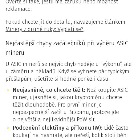
Ověřte si také, jestli má záruku nebo možnost
reklamace.
Pokud chcete jít do detailu, navazujeme článkem
Minery z druhé ruky: Vyplatí se?
.
Nejčastější chyby začátečníků při výběru ASIC
mineru
U ASIC minerů se nejvíc chyb neděje u “výkonu”, ale
u záměru a nákladů. Když se vyhnete pár typickým
přešlapům, ušetříte si hodně peněz i času.
Neujasněné, co chcete těžit:
Než koupíte ASIC
miner, ujasněte si, jakou kryptoměnu chcete
těžit dlouhodobě. Pro první miner je
nejbezpečnější začít u Bitcoinu, protože jde
o největší a nejlikvidnější PoW síť.
Podcenění elektřiny a příkonu (W):
Lidé často
koukají na hashrate, ale neřeší, kolik stojí běh