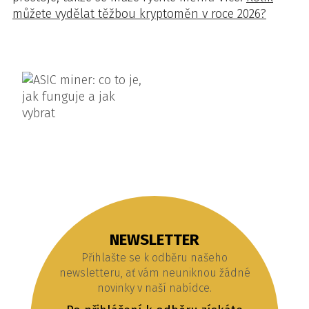
můžete vydělat těžbou kryptoměn v roce 2026?
NEWSLETTER
Přihlašte se k odběru našeho
newsletteru, ať vám neuniknou žádné
novinky v naší nabídce.