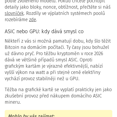
podle zvoleného modelu. Pokud chcete pochopit
detaily jako bloky, nonce, obtížnost, přečtěte si náš
slovníček
. Rozdíly ve výplatních systémech poolů
rozebíráme
zde
.
ASIC nebo GPU: kdy dává smysl co
Někteří z vás si možná pamatují dobu, kdy šlo těžit
Bitcoin na domácím počítači. Ty časy jsou bohužel
už dávno pryč. Pro těžbu kryptoměn v roce 2026
dává ve většině případů smysl ASIC. Oproti
grafickým kartám je výrazně efektivnější, nabízí
vyšší výkon na watt a při stejné ceně elektřiny
vychází provoz stabilněji než u GPU.
Těžba na grafické kartě se vyplatí prakticky jen jako
zkušební provoz před nákupem domácího ASIC
mineru.
Mohlo by vás zajímat: