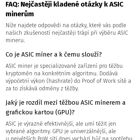
FAQ: Nejčastěji kladené otázky k ASIC
minerům
Níže najdete odpovědi na otázky, které vás podle
našich zkušeností nejčastěji trápí při výběru ASIC
mineru.
Co je ASIC miner a k čemu slouží?
ASIC miner je specializované zařízení pro těžbu
kryptoměn na konkrétním algoritmu. Dodává
výpočetní výkon (hashrate) do Proof of Work sítě a
za to získává odměny z těžby.
Jaký je rozdíl mezi těžbou ASIC minerem a
grafickou kartou (GPU)?
ASIC je výrazně efektivnější, ale umí těžit jen
vybrané algoritmy. GPU je univerzálnější, ale
u největších PoW sítí dnes vychází hůř na spotřebu