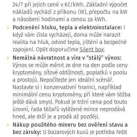
24/7 při jejich ceně v Kč/kWh. Základní výpočet
nákladů vychází z příkonu (W), přepočtu na kW
a násobení hodinami a cenou za kWh.
Podcenění hluku, tepla a elektroinstalace:
I
když vám čísla vycházejí, doma může narazit
realita na hluk, odvod tepla, jištění a bezpečné
zapojení. Opět doporučíme
Silent box
.
Nereálná návratnost a víra v “stálý” výnos:
Výnos se může měnit ze dne na den podle ceny
kryptoměny, síťové obtížnosti, poplatků v poolu
a prostojů. Nepočítejte jen ideální scénář.
Nastavte si i konzervativní hranici, například
minimální cenu kryptoměny, při které vám těžba
ještě dává smysl. Pokud je tržní cena pod touto
úrovní, řada těžařů vytěžené mince neprodává
hned, ale drží je a prodá až později.
Nákup použitého mineru bez ověření stavu a
bez záruky:
U bazarových kusů je potřeba řešit