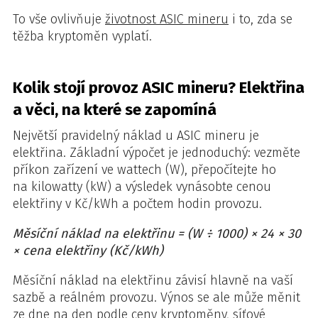
To vše ovlivňuje
životnost ASIC mineru
i to, zda se
těžba kryptoměn vyplatí.
Kolik stojí provoz ASIC mineru? Elektřina
a věci, na které se zapomíná
Největší pravidelný náklad u ASIC mineru je
elektřina. Základní výpočet je jednoduchý: vezměte
příkon zařízení ve wattech (W), přepočítejte ho
na kilowatty (kW) a výsledek vynásobte cenou
elektřiny v Kč/kWh a počtem hodin provozu.
Měsíční náklad na elektřinu = (W ÷ 1000) × 24 × 30
× cena elektřiny (Kč/kWh)
Měsíční náklad na elektřinu závisí hlavně na vaší
sazbě a reálném provozu. Výnos se ale může měnit
ze dne na den podle ceny kryptoměny, síťové