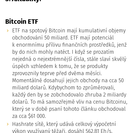
Bitcoin ETF
ETF na spotový Bitcoin mají kumulativní objemy
obchodování 50 miliard. ETF mají potenciál
k enormnímu přílivu finančních prostředků, jenž
by do nich mohly natéct. I když se prozatím
nejedná o nejextrémnější čísla, stále slaví skvělý
úspěch vzhledem k tomu, že se produkty
zprovoznily teprve před dvěma měsíci.
Momentálně dosahují jejich obchody na cca 50
miliard dolarů. Kdybychom to zprůměrovali,
každý den by se zobchodovalo zhruba 2 miliardy
dolarů. To má samozřejmě vliv na cenu Bitcoinu,
který se v době psaní tohoto článku obchodoval
za cca $61 000.
Hashrate sítě, který udává celkový výpočetní
výkon využívaný těžaři, dosáhl 562,81 Eh/s.