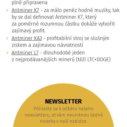
plně připravena
Antminer K7
- za málo peněz hodně muziky, tak
by se dal definovat Antminer K7, který
za poměrně rozumnou částku dokáže vytvořit
zajímavý profit.
Antminer KA3
- profitabilní stroj se slušným
ziskem a zajímavou návratností
Antminer L7
- dlouhodobě jeden
z nejprodávanějších minerů (těží LTC+DOGE)
NEWSLETTER
Přihlašte se k odběru našeho
newsletteru, ať vám neuniknou žádné
novinky v naší nabídce.