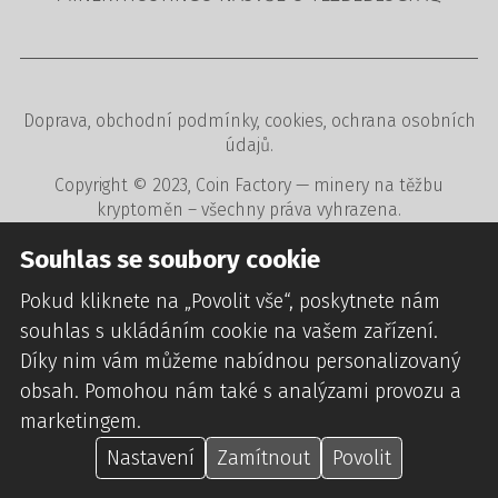
Doprava
,
obchodní podmínky
,
cookies
,
ochrana osobních
údajů
.
Copyright © 2023,
Coin Factory
— minery na těžbu
kryptoměn – všechny práva vyhrazena.
Tvorba www stránek
,
redakční a rezervační systémy
,
Souhlas se soubory cookie
webdesign
digitální agentura
CREATION.CZ
.
Pokud kliknete na „Povolit vše“, poskytnete nám
souhlas s ukládáním cookie na vašem zařízení.
Díky nim vám můžeme nabídnou personalizovaný
obsah. Pomohou nám také s analýzami provozu a
marketingem.
Nastavení
Zamítnout
Povolit