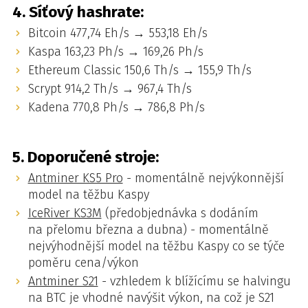
4. Síťový hashrate:
Bitcoin 477,74 Eh/s → 553,18 Eh/s
Kaspa 163,23 Ph/s → 169,26 Ph/s
Ethereum Classic 150,6 Th/s → 155,9 Th/s
Scrypt 914,2 Th/s → 967,4 Th/s
Kadena 770,8 Ph/s → 786,8 Ph/s
5. Doporučené stroje:
Antminer KS5 Pro
- momentálně nejvýkonnější
model na těžbu Kaspy
IceRiver KS3M
(předobjednávka s dodáním
na přelomu března a dubna) - momentálně
nejvýhodnější model na těžbu Kaspy co se týče
poměru cena/výkon
Antminer S21
- vzhledem k blížícímu se halvingu
na BTC je vhodné navýšit výkon, na což je S21