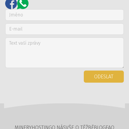
ODESLAT
MINERY
HOSTING
O NÁS
VŠE O TĚŽBĚ
BLOG
FAQ