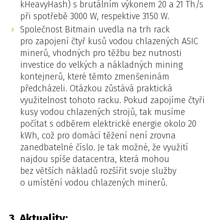
kHeavyHash) s brutálním výkonem 20 a 21 Th/s
při spotřebě 3000 W, respektive 3150 W.
Společnost Bitmain uvedla na trh rack
pro zapojení čtyř kusů vodou chlazených ASIC
minerů, vhodných pro těžbu bez nutnosti
investice do velkých a nákladných mining
kontejnerů, které těmto zmenšeninám
předcházeli. Otázkou zůstává praktická
využitelnost tohoto racku. Pokud zapojíme čtyři
kusy vodou chlazených strojů, tak musíme
počítat s odběrem elektrické energie okolo 20
kWh, což pro domácí těžení není zrovna
zanedbatelné číslo. Je tak možné, že využití
najdou spíše datacentra, která mohou
bez větších nákladů rozšířit svoje služby
o umístění vodou chlazených minerů.
3. Aktuality: