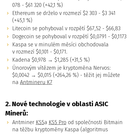
078 - $61 320 (+42,1 %)
Ethereum se drželo v rozmezí $2 303 - $3 341
(+45,1 %)
Litecoin se pohyboval v rozpětí $67,52 - $66,83
Dogecoin se pohyboval v rozpětí $0,0791 - $0,1173
Kaspa se v minulém měsíci obchodovala
v rozmezí $0,101 - $0,171.
Kadena $0,978 → $1,285 (+31,5 %)
Únorovým vítězem je kryptoměna Nervos:
$0,0042 → $0,015 (+264,26 %) - těžit jej můžete
na
Antmineru K7
2. Nové technologie v oblasti ASIC
Minerů:
Antminer
KS5
a
KS5 Pro
od společnosti Bitmain
na těžbu kryptoměny Kaspa (algoritmus