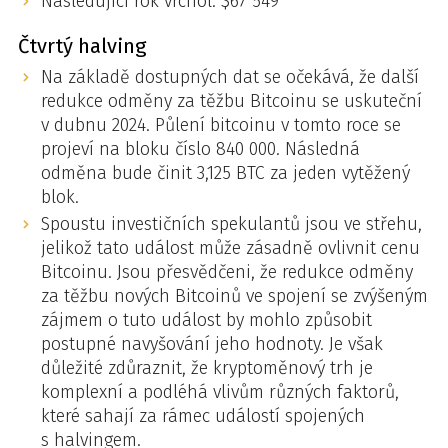
Nasledující rok vrchol: $67 549
Čtvrtý halving
Na základě dostupných dat se očekává, že další
redukce odměny za těžbu Bitcoinu se uskuteční
v dubnu 2024. Půlení bitcoinu v tomto roce se
projeví na bloku číslo 840 000. Následná
odměna bude činit 3,125 BTC za jeden vytěžený
blok.
Spoustu investičních spekulantů jsou ve střehu,
jelikož tato událost může zásadně ovlivnit cenu
Bitcoinu. Jsou přesvědčeni, že redukce odměny
za těžbu nových Bitcoinů ve spojení se zvýšeným
zájmem o tuto událost by mohlo způsobit
postupné navyšování jeho hodnoty. Je však
důležité zdůraznit, že kryptoměnový trh je
komplexní a podléhá vlivům různých faktorů,
které sahají za rámec událostí spojených
s halvingem.