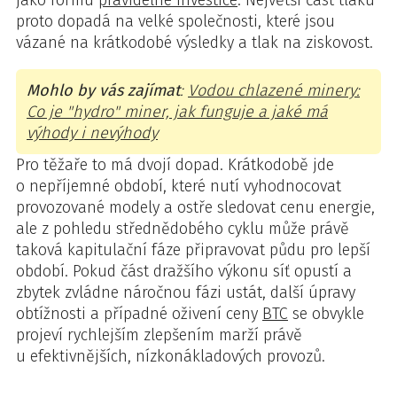
proto dopadá na velké společnosti, které jsou
vázané na krátkodobé výsledky a tlak na ziskovost.
Mohlo by vás zajímat
:
Vodou chlazené minery:
Co je "hydro" miner, jak funguje a jaké má
výhody i nevýhody
Pro těžaře to má dvojí dopad. Krátkodobě jde
o nepříjemné období, které nutí vyhodnocovat
provozované modely a ostře sledovat cenu energie,
ale z pohledu střednědobého cyklu může právě
taková kapitulační fáze připravovat půdu pro lepší
období. Pokud část dražšího výkonu síť opustí a
zbytek zvládne náročnou fázi ustát, další úpravy
obtížnosti a případné oživení ceny
BTC
se obvykle
projeví rychlejším zlepšením marží právě
u efektivnějších, nízkonákladových provozů.