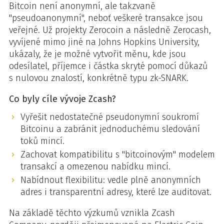
Bitcoin není anonymní, ale takzvaně
"pseudoanonymní", neboť veškeré transakce jsou
veřejné. Už projekty Zerocoin a následně Zerocash,
vyvíjené mimo jiné na Johns Hopkins University,
ukázaly, že je možné vytvořit měnu, kde jsou
odesílatel, příjemce i částka skryté pomocí důkazů
s nulovou znalostí, konkrétně typu zk-SNARK.
Co byly cíle vývoje Zcash?
Vyřešit nedostatečné pseudonymní soukromí
Bitcoinu a zabránit jednoduchému sledování
toků mincí.
Zachovat kompatibilitu s "bitcoinovým" modelem
transakcí a omezenou nabídku mincí.
Nabídnout flexibilitu: vedle plně anonymních
adres i transparentní adresy, které lze auditovat.
Na základě těchto výzkumů vznikla Zcash