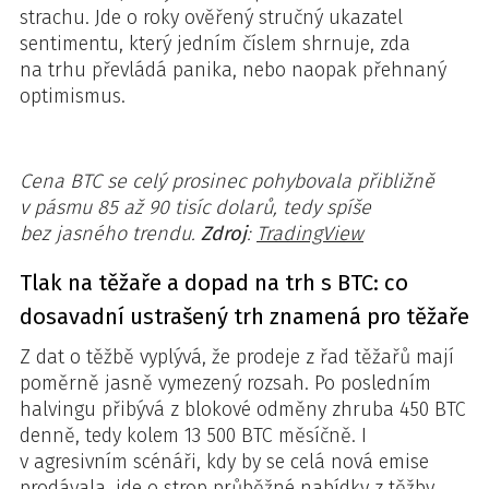
strachu. Jde o roky ověřený stručný ukazatel
sentimentu, který jedním číslem shrnuje, zda
na trhu převládá panika, nebo naopak přehnaný
optimismus.
Cena BTC se celý prosinec pohybovala přibližně
v pásmu 85 až 90 tisíc dolarů, tedy spíše
bez jasného trendu.
Zdroj
:
TradingView
Tlak na těžaře a dopad na trh s BTC: co
dosavadní ustrašený trh znamená pro těžaře
Z dat o těžbě vyplývá, že prodeje z řad těžařů mají
poměrně jasně vymezený rozsah. Po posledním
halvingu přibývá z blokové odměny zhruba 450 BTC
denně, tedy kolem 13 500 BTC měsíčně. I
v agresivním scénáři, kdy by se celá nová emise
prodávala, jde o strop průběžné nabídky z těžby,