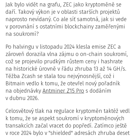
Jak bylo vidět na grafu, ZEC jako kryptoměně se
daří. Takový výkon je v oblasti starších projektů
naprosto nevídaný. Co ale síť samotná, jak si vede
v porovnání s ostatními blockchainy zaměřenými
na soukromí?
Po halvingu v listopadu 2024 klesla emise ZEC a
zároveň dorazila vlna zájmu o on-chain soukromí,
což se projevilo prudkým růstem ceny i hashrate
na historické úrovně v řádu zhruba 13 až 14 GH/s.
Těžba Zcash se stala tou nejvýnosnější, což i
Bitmain vedlo k tomu, že otevřel nový pořadník
na objednávky
Antminer Z15 Pro
s dodáním
v dubnu 2026.
Celosvětový tlak na regulace kryptoměn taktéž vedl
k tomu, že se aspekt soukromí v kryptoměnových
transakcích začal vracet do popředí. Zatímco ještě
v roce 2024 bylo v "shielded" adresách zhruba deset