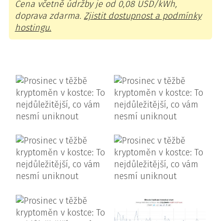
Cena včetně údržby je od 0,08 USD/kWh,
doprava zdarma.
Zjistit dostupnost a podmínky
hostingu.