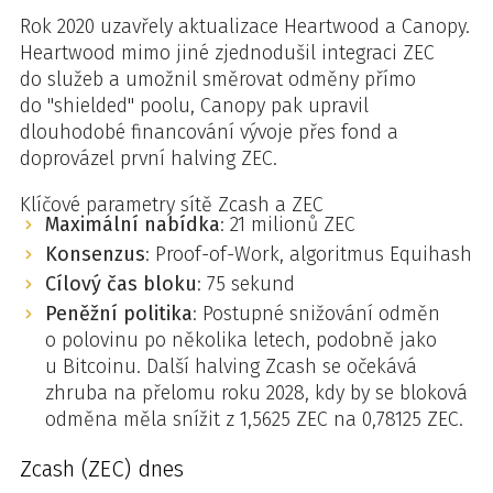
Rok 2020 uzavřely aktualizace Heartwood a Canopy.
Heartwood mimo jiné zjednodušil integraci ZEC
do služeb a umožnil směrovat odměny přímo
do "shielded" poolu, Canopy pak upravil
dlouhodobé financování vývoje přes fond a
doprovázel první halving ZEC.
Klíčové parametry sítě Zcash a ZEC
Maximální nabídka
: 21 milionů ZEC
Konsenzus
: Proof-of-Work, algoritmus Equihash
Cílový čas bloku
: 75 sekund
Peněžní politika
: Postupné snižování odměn
o polovinu po několika letech, podobně jako
u Bitcoinu. Další halving Zcash se očekává
zhruba na přelomu roku 2028, kdy by se bloková
odměna měla snížit z 1,5625 ZEC na 0,78125 ZEC.
Zcash (ZEC) dnes