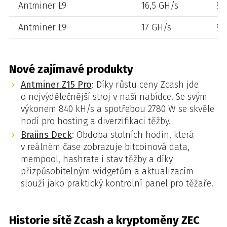
Antminer L9
16,5 GH/s
94
Antminer L9
17 GH/s
98
Nové zajímavé produkty
Antminer Z15 Pro
: Díky růstu ceny Zcash jde
o nejvýdělečnější stroj v naší nabídce. Se svým
výkonem 840 kH/s a spotřebou 2780 W se skvěle
hodí pro hosting a diverzifikaci těžby.
Braiins Deck
: Obdoba stolních hodin, která
v reálném čase zobrazuje bitcoinová data,
mempool, hashrate i stav těžby a díky
přizpůsobitelným widgetům a aktualizacím
slouží jako praktický kontrolní panel pro těžaře.
Historie sítě Zcash a kryptoměny ZEC