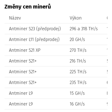
Změny cen minerů
Název
Výkon
Ce
Antminer S23 (předprodej)
296 a 318 TH/s
17
Antminer L11 (předprodej)
20 GH/s
18
Antminer S21 XP
270 TH/s
10
Antminer S21+
216 TH/s
56
Antminer S21+
225 TH/s
58
Antminer S21+
235 TH/s
66
Antminer L9
15 GH/s
86
Antminer L9
16 GH/s
93