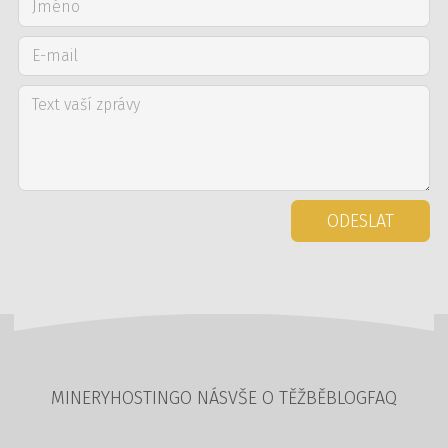
ODESLAT
MINERY
HOSTING
O NÁS
VŠE O TĚŽBĚ
BLOG
FAQ