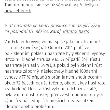
Tomuto trendu jsme se už věnovali v předešlých
newsletterech
.
Graf hashrate ke konci prosince zobrazující vývoj
za poslední tři měsíce.
Zdroj
:
BitInfoCharts
VanEck tento vývoj vnímá spíše jako pozitivní než
čistě negativní signál. Od roku 2014 platí, že
po 30denním poklesu hashrate byly 90denní výnosy
Bitcoinu kladné zhruba v 65 % případů (při růstu
hashrate jen asi v 54 %), a pokud byl 90denní růst
hashrate záporný, následovaly kladné 180denní
výnosy v 77 % případů s průměrným zhodnocením
okolo 72 %. Jednoduše řečeno, období, kdy hashrate
krátkodobě klesá a část výkonu odchází ze sítě,
byla v minulosti častěji předzvěstí nadprůměrných
výnosů v následujících měsících než začátkem
dlouhodobého problému.