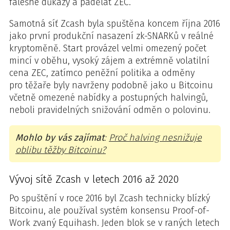
falešné důkazy a padělat ZEC.
Samotná síť Zcash byla spuštěna koncem října 2016
jako první produkční nasazení zk-SNARKů v reálné
kryptoměně. Start provázel velmi omezený počet
mincí v oběhu, vysoký zájem a extrémně volatilní
cena ZEC, zatímco peněžní politika a odměny
pro těžaře byly navrženy podobně jako u Bitcoinu
včetně omezené nabídky a postupných halvingů,
neboli pravidelných snižování odměn o polovinu.
Mohlo by vás zajímat
:
Proč halving nesnižuje
oblibu těžby Bitcoinu?
Vývoj sítě Zcash v letech 2016 až 2020
Po spuštění v roce 2016 byl Zcash technicky blízký
Bitcoinu, ale používal systém konsensu Proof-of-
Work zvaný Equihash. Jeden blok se v raných letech