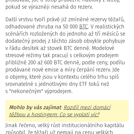
pokud se výrazněji nesahá do rezerv.
Další vrstvu tvoří právě již zmíněné rezervy těžařů,
odhadované zhruba na 50 000
BTC
. V realistických
scénářích rozložených do jednoho až tří měsíců se
dodatečný prodej z těchto zásob obvykle pohybuje
v řádu desítek až stovek BTC denně. Modelové
stresové režimy tak pracují s celkovým prodejem
přibližně 200 až 600 BTC denně, podle ceny, podílu
prodávané nové emise a míry čerpání rezerv. Jde
o objemy, které jsou v kontextu celého trhu spíš
srovnatelné s jednotlivými dny ETF toků než
s "nekonečným" výprodejem.
Mohlo by vás zajímat
:
Rozdíl mezi domácí
těžbou a hostingem: Co se vyplatí víc?
Jinak řečeno, velký růst institucionálního kapitálu
způsobil, že těžaři už nemají na cenu velkých