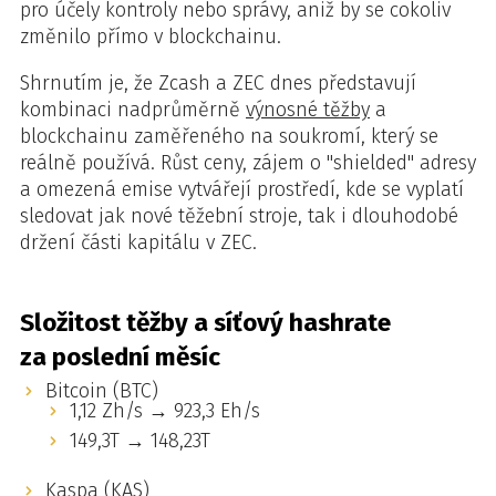
pro účely kontroly nebo správy, aniž by se cokoliv
změnilo přímo v blockchainu.
Shrnutím je, že Zcash a ZEC dnes představují
kombinaci nadprůměrně
výnosné těžby
a
blockchainu zaměřeného na soukromí, který se
reálně používá. Růst ceny, zájem o "shielded" adresy
a omezená emise vytvářejí prostředí, kde se vyplatí
sledovat jak nové těžební stroje, tak i dlouhodobé
držení části kapitálu v ZEC.
Složitost těžby a síťový hashrate
za poslední měsíc
Bitcoin (BTC)
1,12 Zh/s → 923,3 Eh/s
149,3T → 148,23T
Kaspa (KAS)