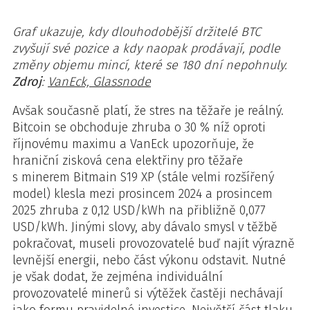
Graf ukazuje, kdy dlouhodobější držitelé BTC
zvyšují své pozice a kdy naopak prodávají, podle
změny objemu mincí, které se 180 dní nepohnuly.
Zdroj
:
VanEck, Glassnode
Avšak současně platí, že stres na těžaře je reálný.
Bitcoin se obchoduje zhruba o 30 % níž oproti
říjnovému maximu a VanEck upozorňuje, že
hraniční zisková cena elektřiny pro těžaře
s minerem Bitmain S19 XP (stále velmi rozšířený
model) klesla mezi prosincem 2024 a prosincem
2025 zhruba z 0,12 USD/kWh na přibližně 0,077
USD/kWh. Jinými slovy, aby dávalo smysl v těžbě
pokračovat, museli provozovatelé buď najít výrazně
levnější energii, nebo část výkonu odstavit. Nutné
je však dodat, že zejména individuální
provozovatelé minerů si výtěžek častěji nechávají
jako formu
pravidelné investice
. Největší část tlaku