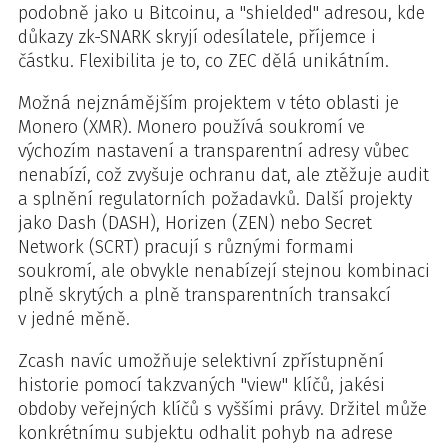
podobně jako u Bitcoinu, a "shielded" adresou, kde
důkazy zk-SNARK skryjí odesílatele, příjemce i
částku. Flexibilita je to, co ZEC dělá unikátním.
Možná nejznámějším projektem v této oblasti je
Monero (XMR). Monero používá soukromí ve
výchozím nastavení a transparentní adresy vůbec
nenabízí, což zvyšuje ochranu dat, ale ztěžuje audit
a splnění regulatorních požadavků. Další projekty
jako Dash (DASH), Horizen (ZEN) nebo Secret
Network (SCRT) pracují s různými formami
soukromí, ale obvykle nenabízejí stejnou kombinaci
plně skrytých a plně transparentních transakcí
v jedné měně.
Zcash navíc umožňuje selektivní zpřístupnění
historie pomocí takzvaných "view" klíčů, jakési
obdoby veřejných klíčů s vyššími právy. Držitel může
konkrétnímu subjektu odhalit pohyb na adrese