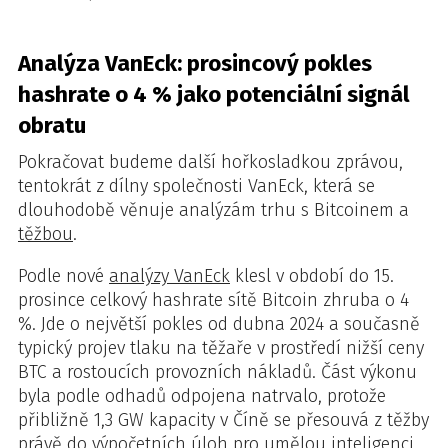
Analýza VanEck: prosincový pokles
hashrate o 4 % jako potenciální signál
obratu
Pokračovat budeme další hořkosladkou zprávou,
tentokrát z dílny společnosti VanEck, která se
dlouhodobě věnuje analýzám trhu s Bitcoinem a
těžbou
.
Podle nové
analýzy VanEck
klesl v období do 15.
prosince celkový hashrate sítě Bitcoin zhruba o 4
%. Jde o největší pokles od dubna 2024 a současně
typický projev tlaku na těžaře v prostředí nižší ceny
BTC a rostoucích provozních nákladů. Část výkonu
byla podle odhadů odpojena natrvalo, protože
přibližně 1,3 GW kapacity v Číně se přesouvá z těžby
právě do výpočetních úloh pro umělou inteligenci.