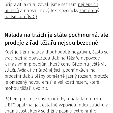
připravit, aktualizovali jsme seznam
nejlepších
minerů
a napsali nový text specificky
zaměřený
na Bitcoin (BTC)
.
Nálada na trzích je stále pochmurná, ale
prodeje z řad těžařů nejsou bezedné
Když je tržní nálada dlouhodobě negativní, často se
vrací stejná obava: zda tlak na těžaře nepovede
k masivním prodejům, které cenu
Bitcoinu
ještě víc
stlačí. Avšak i v náročnějších podmínkách má
prodejní tlak z těžby poměrně jasný rozsah, protože
je omezený novou emisí a velikostí rezerv, které
mohou těžaři uvolnit.
Během prosince i listopadu byla nálada na trhu
s
BTC
opatrná, jak ostatně vypovídá Index strachu a
chamtivosti, který se drží v pásmu extrémního