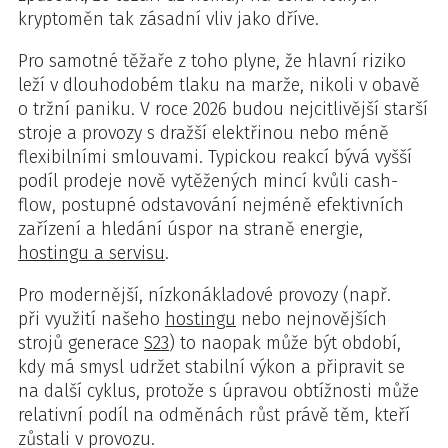
kryptoměn tak zásadní vliv jako dříve.
Pro samotné těžaře z toho plyne, že hlavní riziko
leží v dlouhodobém tlaku na marže, nikoli v obavě
o tržní paniku. V roce 2026 budou nejcitlivější starší
stroje a provozy s dražší elektřinou nebo méně
flexibilními smlouvami. Typickou reakcí bývá vyšší
podíl prodeje nově vytěžených mincí kvůli cash-
flow, postupné odstavování nejméně efektivních
zařízení a hledání úspor na straně energie,
hostingu a servisu
.
Pro modernější, nízkonákladové provozy (např.
při využití našeho
hostingu
nebo nejnovějších
strojů generace
S23
) to naopak může být období,
kdy má smysl udržet stabilní výkon a připravit se
na další cyklus, protože s úpravou obtížnosti může
relativní podíl na odměnách růst právě těm, kteří
zůstali v provozu.