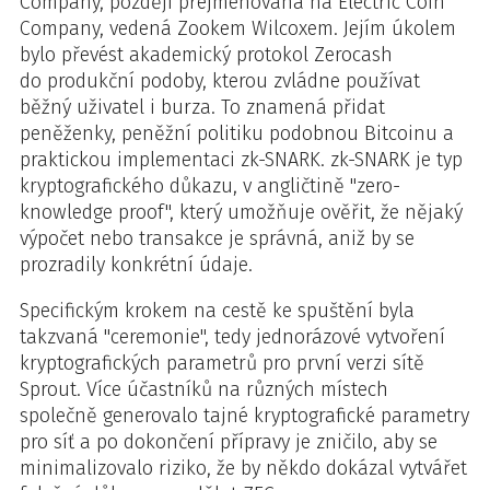
Company, později přejmenovaná na Electric Coin
Company, vedená Zookem Wilcoxem. Jejím úkolem
bylo převést akademický protokol Zerocash
do produkční podoby, kterou zvládne používat
běžný uživatel i burza. To znamená přidat
peněženky, peněžní politiku podobnou Bitcoinu a
praktickou implementaci zk-SNARK. zk-SNARK je typ
kryptografického důkazu, v angličtině "zero-
knowledge proof", který umožňuje ověřit, že nějaký
výpočet nebo transakce je správná, aniž by se
prozradily konkrétní údaje.
Specifickým krokem na cestě ke spuštění byla
takzvaná "ceremonie", tedy jednorázové vytvoření
kryptografických parametrů pro první verzi sítě
Sprout. Více účastníků na různých místech
společně generovalo tajné kryptografické parametry
pro síť a po dokončení přípravy je zničilo, aby se
minimalizovalo riziko, že by někdo dokázal vytvářet