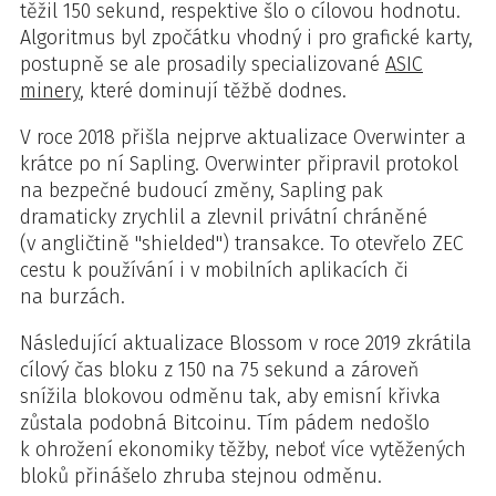
těžil 150 sekund, respektive šlo o cílovou hodnotu.
Algoritmus byl zpočátku vhodný i pro grafické karty,
postupně se ale prosadily specializované
ASIC
minery
, které dominují těžbě dodnes.
V roce 2018 přišla nejprve aktualizace Overwinter a
krátce po ní Sapling. Overwinter připravil protokol
na bezpečné budoucí změny, Sapling pak
dramaticky zrychlil a zlevnil privátní chráněné
(v angličtině "shielded") transakce. To otevřelo ZEC
cestu k používání i v mobilních aplikacích či
na burzách.
Následující aktualizace Blossom v roce 2019 zkrátila
cílový čas bloku z 150 na 75 sekund a zároveň
snížila blokovou odměnu tak, aby emisní křivka
zůstala podobná Bitcoinu. Tím pádem nedošlo
k ohrožení ekonomiky těžby, neboť více vytěžených
bloků přinášelo zhruba stejnou odměnu.