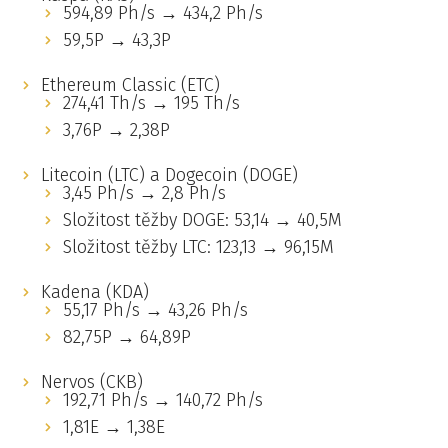
594,89 Ph/s → 434,2 Ph/s
59,5P → 43,3P
Ethereum Classic (ETC)
274,41 Th/s → 195 Th/s
3,76P → 2,38P
Litecoin (LTC) a Dogecoin (DOGE)
3,45 Ph/s → 2,8 Ph/s
Složitost těžby DOGE: 53,14 → 40,5M
Složitost těžby LTC: 123,13 → 96,15M
Kadena (KDA)
55,17 Ph/s → 43,26 Ph/s
82,75P → 64,89P
Nervos (CKB)
192,71 Ph/s → 140,72 Ph/s
1,81E → 1,38E