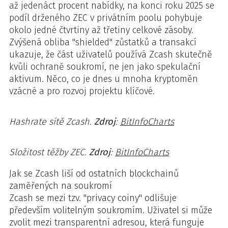
až jedenáct procent nabídky, na konci roku 2025 se
podíl drženého ZEC v privátním poolu pohybuje
okolo jedné čtvrtiny až třetiny celkové zásoby.
Zvýšená obliba "shielded" zůstatků a transakcí
ukazuje, že část uživatelů používá Zcash skutečně
kvůli ochraně soukromí, ne jen jako spekulační
aktivum. Něco, co je dnes u mnoha kryptoměn
vzácné a pro rozvoj projektu klíčové.
Hashrate sítě Zcash.
Zdroj
:
BitInfoCharts
Složitost těžby ZEC.
Zdroj
:
BitInfoCharts
Jak se Zcash liší od ostatních blockchainů
zaměřených na soukromí
Zcash se mezi tzv. "privacy coiny" odlišuje
především volitelným soukromím. Uživatel si může
zvolit mezi transparentní adresou, která funguje