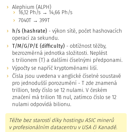
Alephium (ALPH)
16,12 Ph/s → 14,66 Ph/s
7040T → 399T
h/s (hashrate)
- výkon sítě, počet hashovacích
operací za sekundu.
T/M/G/P/E (difficulty)
- obtížnost těžby,
bezrozměrná jednotka složitosti. Neplést
s trilionem (T) a dalšími číselnými předponami.
Výpočty se napříč kryptoměnami liší.
Čísla jsou uvedena v anglické číselné soustavě
pro jednodušší porozumění - T zde znamená
trillion, tedy číslo se 12 nulami. V českém
značení má trilion 18 nul, zatímco číslo se 12
nulami odpovídá bilionu.
Těžte bez starostí díky hostingu ASIC minerů
v profesionálním datacentru v USA či Kanadě.