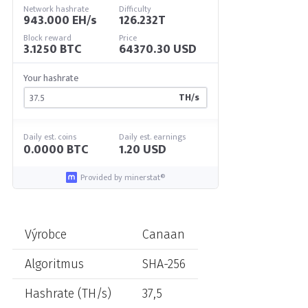
Network hashrate
Difficulty
943.000 EH/s
126.232T
Block reward
Price
3.1250 BTC
64370.30 USD
Your hashrate
TH/s
Daily est. coins
Daily est. earnings
0.0000 BTC
1.20 USD
Provided by minerstat®
Výrobce
Canaan
Algoritmus
SHA-256
Hashrate (TH/s)
37,5