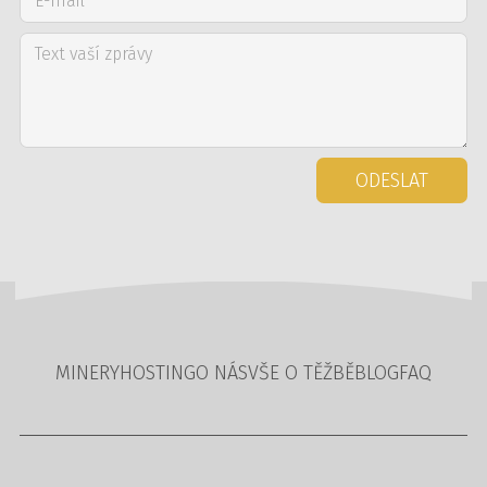
ODESLAT
MINERY
HOSTING
O NÁS
VŠE O TĚŽBĚ
BLOG
FAQ