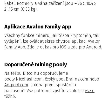
kabel. Rozměry a váha zařízení jsou – 76 x 10.4 x
21.45 cm (8,35 kg).
Aplikace Avalon Family App
Všechny funkce mineru, jak těžba kryptoměn, tak
vytápění, lze ovládat skrze chytrou aplikaci Avalon
Family App.
Zde
je odkaz pro IOS a
zde
pro Android.
Doporučené mining pooly
Na těžbu Bitcoinu doporučujeme
pooly
Nicehash.com
, český pool
Braiins.com
nebo
Antpool.com
.
Jak na první spuštění a
nastavení?
Vše potřebné zjistíte v záložce
vše o
těžbě
.