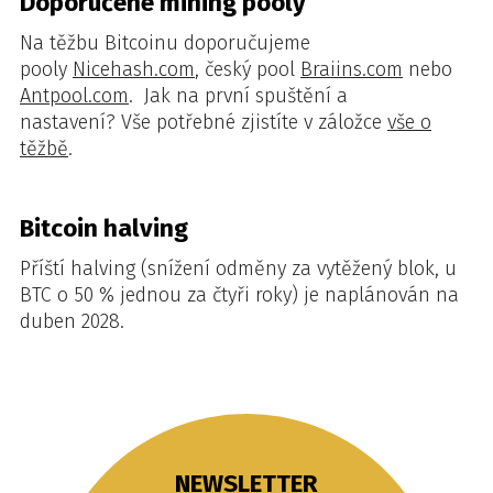
Doporučené mining pooly
Na těžbu Bitcoinu doporučujeme
pooly
Nicehash.com
, český pool
Braiins.com
nebo
Antpool.com
.
Jak na první spuštění a
nastavení?
Vše potřebné zjistíte v záložce
vše o
těžbě
.
Bitcoin halving
Příští halving (snížení odměny za vytěžený blok, u
BTC o 50 % jednou za čtyři roky) je naplánován na
duben 2028.
NEWSLETTER