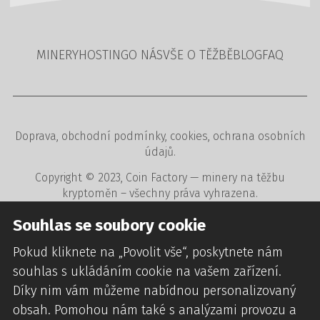
MINERY
HOSTING
O NÁS
VŠE O TĚŽBĚ
BLOG
FAQ
Doprava
,
obchodní podmínky
,
cookies
,
ochrana osobních
údajů
.
Copyright © 2023,
Coin Factory
— minery na těžbu
kryptoměn – všechny práva vyhrazena.
Tvorba www stránek
,
redakční a rezervační systémy
,
Souhlas se soubory cookie
webdesign
digitální agentura
CREATION.CZ
.
Pokud kliknete na „Povolit vše“, poskytnete nám
souhlas s ukládáním cookie na vašem zařízení.
Díky nim vám můžeme nabídnou personalizovaný
obsah. Pomohou nám také s analýzami provozu a