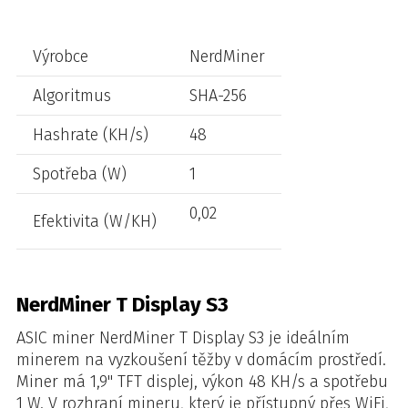
Výrobce
NerdMiner
Algoritmus
SHA-256
Hashrate (KH/s)
48
Spotřeba (W)
1
0,02
Efektivita (W/KH)
NerdMiner T Display S3
ASIC miner NerdMiner T Display S3 je ideálním
minerem na vyzkoušení těžby v domácím prostředí.
Miner má 1,9'' TFT displej, výkon 48 KH/s a spotřebu
1 W. V rozhraní mineru, který je přístupný přes WiFi,