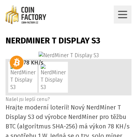
NERDMINER T DISPLAY S3
78 KH/s
Našel jsi lepší cenu?
Hrajte moderní loterii! Nový NerdMiner T
Display S3 od výrobce NerdMiner pro těžbu
BTC (algoritmus SHA-256) má výkon 78 KH/s
a spotřebu 1 W. Jedná se o tzv. solo miner,