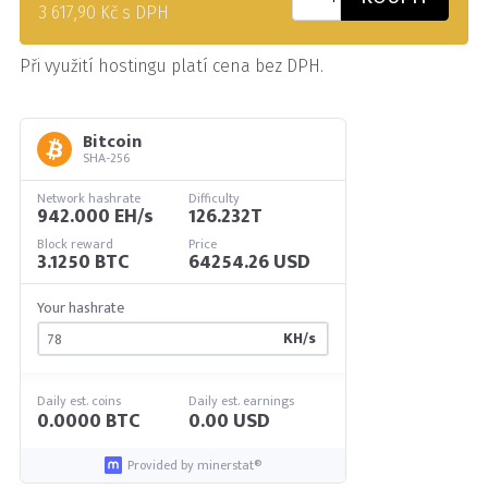
3 617,90 Kč s DPH
Při využití hostingu platí cena bez DPH.
Bitcoin
SHA-256
Network hashrate
Difficulty
942.000 EH/s
126.232T
Block reward
Price
3.1250 BTC
64254.26 USD
Your hashrate
KH/s
Daily est. coins
Daily est. earnings
0.0000 BTC
0.00 USD
Provided by minerstat®