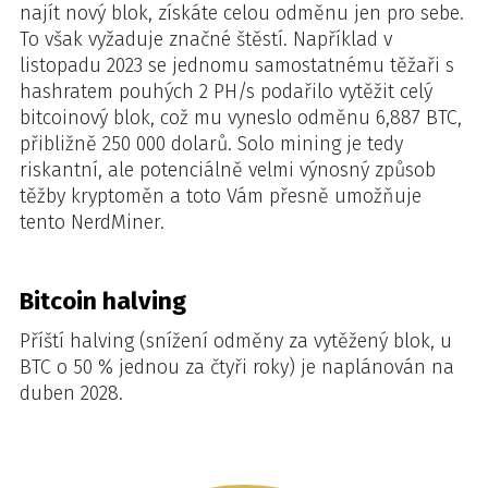
najít nový blok, získáte celou odměnu jen pro sebe.
To však vyžaduje značné štěstí. Například v
listopadu 2023 se jednomu samostatnému těžaři s
hashratem pouhých 2 PH/s podařilo vytěžit celý
bitcoinový blok, což mu vyneslo odměnu 6,887 BTC,
přibližně 250 000 dolarů. Solo mining je tedy
riskantní, ale potenciálně velmi výnosný způsob
těžby kryptoměn a toto V​ám přesně umožňuje
tento NerdMiner.
Bitcoin halving
Příští halving (snížení odměny za vytěžený blok, u
BTC o 50 % jednou za čtyři roky) je naplánován na
duben 2028.