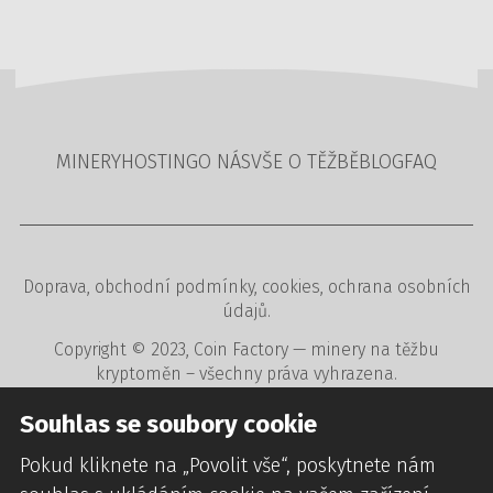
MINERY
HOSTING
O NÁS
VŠE O TĚŽBĚ
BLOG
FAQ
Doprava
,
obchodní podmínky
,
cookies
,
ochrana osobních
údajů
.
Copyright © 2023,
Coin Factory
— minery na těžbu
kryptoměn – všechny práva vyhrazena.
Tvorba www stránek
,
redakční a rezervační systémy
,
Souhlas se soubory cookie
webdesign
digitální agentura
CREATION.CZ
.
Pokud kliknete na „Povolit vše“, poskytnete nám