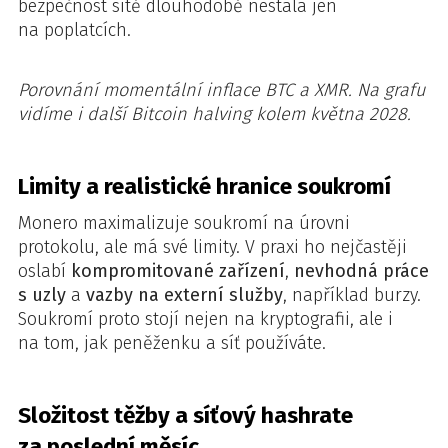
bezpečnost sítě dlouhodobě nestála jen
na poplatcích.
Porovnání momentální inflace BTC a XMR. Na grafu
vidíme i další Bitcoin halving kolem května 2028.
Limity a realistické hranice soukromí
Monero maximalizuje soukromí na úrovni
protokolu, ale má své limity. V praxi ho nejčastěji
oslabí
kompromitované zařízení
,
nevhodná práce
s uzly
a
vazby na externí služby
, například burzy.
Soukromí proto stojí nejen na kryptografii, ale i
na tom, jak peněženku a síť používáte.
Složitost těžby a síťový hashrate
za poslední měsíc