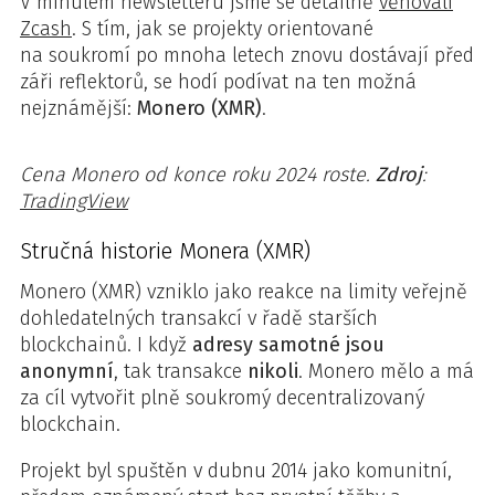
V minulém newsletteru jsme se detailně
věnovali
Zcash
. S tím, jak se projekty orientované
na soukromí po mnoha letech znovu dostávají před
záři reflektorů, se hodí podívat na ten možná
nejznámější:
Monero (XMR)
.
Cena Monero od konce roku 2024 roste.
Zdroj
:
TradingView
Stručná historie Monera (XMR)
Monero (XMR) vzniklo jako reakce na limity veřejně
dohledatelných transakcí v řadě starších
blockchainů. I když
adresy samotné jsou
anonymní
, tak transakce
nikoli
. Monero mělo a má
za cíl vytvořit plně soukromý decentralizovaný
blockchain.
Projekt byl spuštěn v dubnu 2014 jako komunitní,