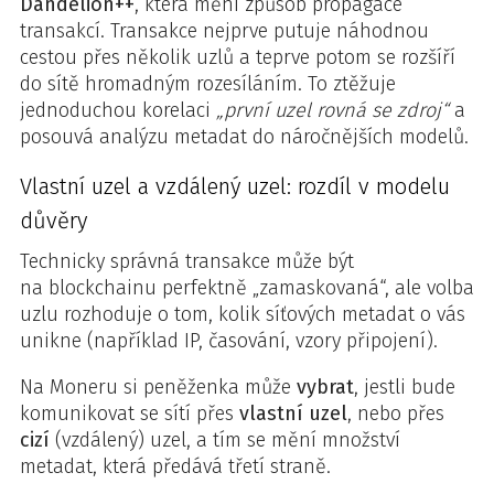
Dandelion++
, která mění způsob propagace
transakcí. Transakce nejprve putuje náhodnou
cestou přes několik uzlů a teprve potom se rozšíří
do sítě hromadným rozesíláním. To ztěžuje
jednoduchou korelaci
„první uzel rovná se zdroj“
a
posouvá analýzu metadat do náročnějších modelů.
Vlastní uzel a vzdálený uzel: rozdíl v modelu
důvěry
Technicky správná transakce může být
na blockchainu perfektně „zamaskovaná“, ale volba
uzlu rozhoduje o tom, kolik síťových metadat o vás
unikne (například IP, časování, vzory připojení).
Na Moneru si peněženka může
vybrat
, jestli bude
komunikovat se sítí přes
vlastní uzel
, nebo přes
cizí
(vzdálený) uzel, a tím se mění množství
metadat, která předává třetí straně.