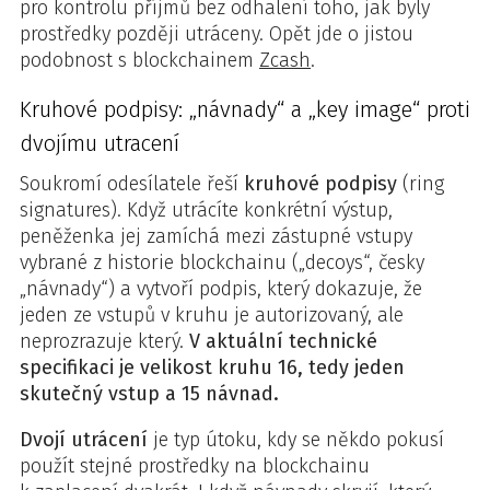
pro kontrolu příjmů bez odhalení toho, jak byly
prostředky později utráceny. Opět jde o jistou
podobnost s blockchainem
Zcash
.
Kruhové podpisy: „návnady“ a „key image“ proti
dvojímu utracení
Soukromí odesílatele řeší
kruhové podpisy
(ring
signatures). Když utrácíte konkrétní výstup,
peněženka jej zamíchá mezi zástupné vstupy
vybrané z historie blockchainu („decoys“, česky
„návnady“) a vytvoří podpis, který dokazuje, že
jeden ze vstupů v kruhu je autorizovaný, ale
neprozrazuje který.
V aktuální technické
specifikaci je velikost kruhu 16, tedy jeden
skutečný vstup a 15 návnad.
Dvojí utrácení
je typ útoku, kdy se někdo pokusí
použít stejné prostředky na blockchainu