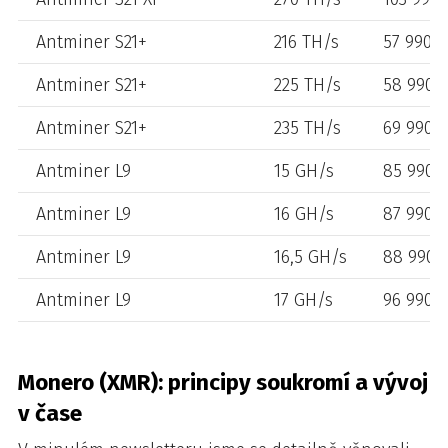
Antminer S21+
216 TH/s
57 990,0
Antminer S21+
225 TH/s
58 990,0
Antminer S21+
235 TH/s
69 990,0
Antminer L9
15 GH/s
85 990,0
Antminer L9
16 GH/s
87 990,0
Antminer L9
16,5 GH/s
88 990,0
Antminer L9
17 GH/s
96 990,0
Monero (XMR): principy soukromí a vývoj
v čase