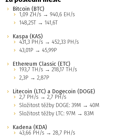
Bitcoin (BTC)
1,09 ZH/s → 940,6 EH/s
148,25T → 141,6T
Kaspa (KAS)
431,3 PH/s → 452,33 PH/s
43,01P → 45,99P
Ethereum Classic (ETC)
193,7 TH/s → 218,17 TH/s
2,3P → 2,87P
Litecoin (LTC) a Dogecoin (DOGE)
2,7 PH/s → 2,7 PH/s
Složitost těžby DOGE: 39M → 40M
Složitost těžby LTC: 97M → 83M
Kadena (KDA)
43,66 PH/s → 28,7 PH/s