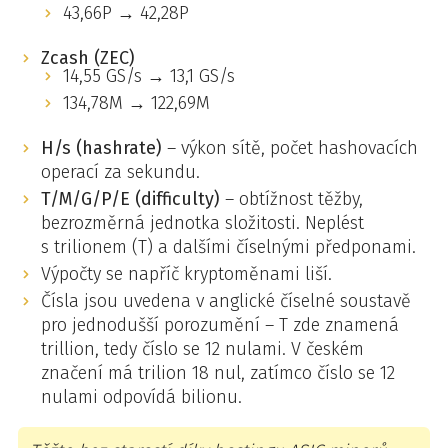
43,66P → 42,28P
Zcash (ZEC)
14,55 GS/s → 13,1 GS/s
134,78M → 122,69M
H/s (hashrate)
– výkon sítě, počet hashovacích
operací za sekundu.
T/M/G/P/E (difficulty)
– obtížnost těžby,
bezrozměrná jednotka složitosti. Neplést
s trilionem (T) a dalšími číselnými předponami.
Výpočty se napříč kryptoměnami liší.
Čísla jsou uvedena v anglické číselné soustavě
pro jednodušší porozumění – T zde znamená
trillion, tedy číslo se 12 nulami. V českém
značení má trilion 18 nul, zatímco číslo se 12
nulami odpovídá bilionu.