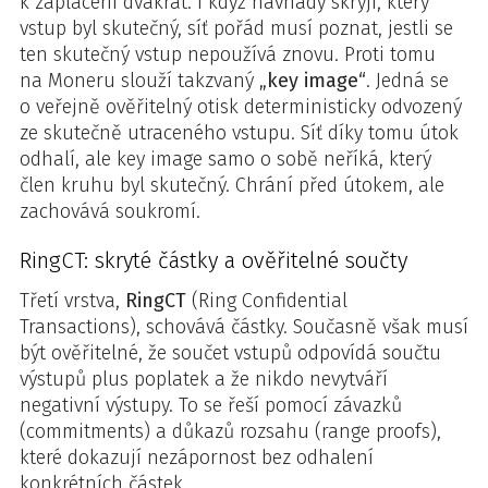
k zaplacení dvakrát. I když návnady skryjí, který
vstup byl skutečný, síť pořád musí poznat, jestli se
ten skutečný vstup nepoužívá znovu. Proti tomu
na Moneru slouží takzvaný
„key image“
. Jedná se
o veřejně ověřitelný otisk deterministicky odvozený
ze skutečně utraceného vstupu. Síť díky tomu útok
odhalí, ale key image samo o sobě neříká, který
člen kruhu byl skutečný. Chrání před útokem, ale
zachovává soukromí.
RingCT: skryté částky a ověřitelné součty
Třetí vrstva,
RingCT
(Ring Confidential
Transactions), schovává částky. Současně však musí
být ověřitelné, že součet vstupů odpovídá součtu
výstupů plus poplatek a že nikdo nevytváří
negativní výstupy. To se řeší pomocí závazků
(commitments) a důkazů rozsahu (range proofs),
které dokazují nezápornost bez odhalení
konkrétních částek.