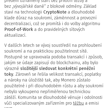
předem oznámený start bez prvotní těžby a
bez „vývojářské daně“ z blokové odměny. Základ
staví na technologii
CryptoNote
a dlouhodobě
klade důraz na soukromí, záměnnost a provozní
decentralizaci, což se promítá i do volby algoritmu
Proof-of-Work
a do pravidelných síťových
aktualizací.
V dalších letech se vývoj soustředil na prohloubení
soukromí a na praktickou použitelnost sítě.
Postupně se upravovala podoba transakcí i způsob,
jakým se údaje zapisují do blockchainu, aby bylo
výrazně
složitější sledovat konkrétní peněžní
toky
. Zároveň se řešila velikost transakcí, poplatky
a nároky na úložiště tak, aby Monero zůstalo
použitelné i při dlouhodobém růstu a aby soukromí
nebylo vykoupeno nepřiměřenou technickou
zátěží. Komunita se dlouhodobě věnuje i odolnosti
vůči specializovaným zařízením pro
těžbu
a emisi