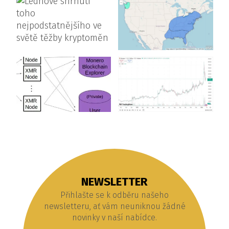
NEWSLETTER
Přihlašte se k odběru našeho
newsletteru, ať vám neuniknou žádné
novinky v naší nabídce.