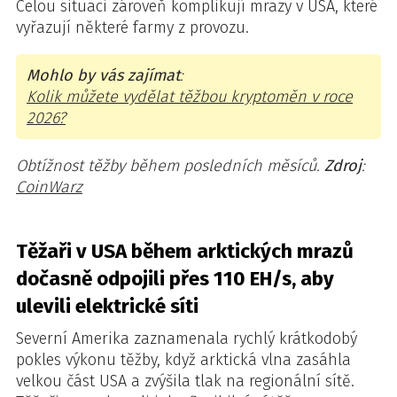
Celou situaci zároveň komplikují mrazy v USA, které
vyřazují některé farmy z provozu.
Mohlo by vás zajímat
:
Kolik můžete vydělat těžbou kryptoměn v roce
2026?
Obtížnost těžby během posledních měsíců.
Zdroj
:
CoinWarz
Těžaři v USA během arktických mrazů
dočasně odpojili přes 110 EH/s, aby
ulevili elektrické síti
Severní Amerika zaznamenala rychlý krátkodobý
pokles výkonu těžby, když arktická vlna zasáhla
velkou část USA a zvýšila tlak na regionální sítě.