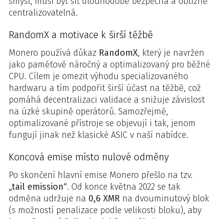
smysl, musí být síť dlouhodobě bezpečná a obtížně
centralizovatelná.
RandomX a motivace k širší těžbě
Monero používá důkaz
RandomX
, který je navržen
jako paměťově náročný a optimalizovaný pro běžné
CPU. Cílem je omezit výhodu specializovaného
hardwaru a tím podpořit širší účast na těžbě, což
pomáhá decentralizaci validace a snižuje závislost
na úzké skupině operátorů. Samozřejmě,
optimalizované přístroje se objevují i tak, jenom
fungují jinak než klasické ASIC v naší nabídce.
Koncová emise místo nulové odměny
Po skončení hlavní emise Monero přešlo na tzv.
„tail emission“
. Od konce května 2022 se tak
odměna udržuje na
0,6 XMR
na dvouminutový blok
(s možností penalizace podle velikosti bloku), aby