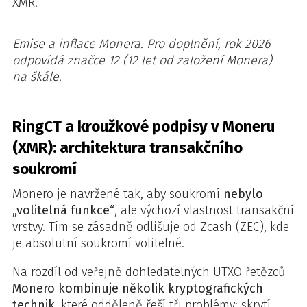
XMR.
Emise a inflace Monera. Pro doplnění, rok 2026
odpovídá značce 12 (12 let od založení Monera)
na škále.
RingCT a kroužkové podpisy v Moneru
(XMR): architektura transakčního
soukromí
Monero je navržené tak, aby soukromí
nebylo
„volitelná funkce“
, ale výchozí vlastnost transakční
vrstvy. Tím se zásadně odlišuje od
Zcash (ZEC)
, kde
je absolutní soukromí volitelné.
Na rozdíl od veřejně dohledatelných UTXO řetězců
Monero kombinuje několik kryptografických
technik
, které odděleně řeší tři problémy: skrytí