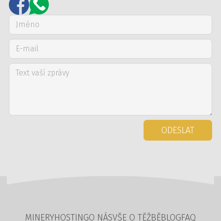
ODESLAT
MINERY
HOSTING
O NÁS
VŠE O TĚŽBĚ
BLOG
FAQ