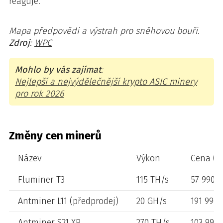
reaguje.
Mapa předpovědi a výstrah pro sněhovou bouři.
Zdroj
:
WPC
Mohlo by vás zajímat
:
Nejlepší a nejvýdělečnější krypto ASIC minery
pro rok 2026
Změny cen minerů
Název
Výkon
Cena (b
Fluminer T3
115 TH/s
57 990,0
Antminer L11 (předprodej)
20 GH/s
191 990,
Antminer S21 XP
270 TH/s
103 990,