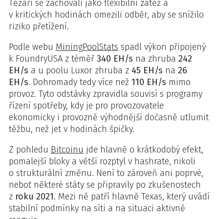
Těžaři se zachovali jako flexibilní zátěž a
v kritických hodinách omezili odběr, aby se snížilo
riziko přetížení.
Podle webu
MiningPoolStats
spadl výkon připojený
k FoundryUSA z téměř
340 EH/s
na zhruba
242
EH/s
a u poolu Luxor zhruba z
45 EH/s
na
26
EH/s
. Dohromady tedy více než
110 EH/s
mimo
provoz. Tyto odstávky zpravidla souvisí s programy
řízení spotřeby, kdy je pro provozovatele
ekonomicky i provozně výhodnější dočasně utlumit
těžbu, než jet v hodinách špičky.
Z pohledu
Bitcoinu
jde hlavně o krátkodobý efekt,
pomalejší bloky a větší rozptyl v hashrate, nikoli
o strukturální změnu. Není to zároveň ani poprvé,
neboť některé státy se připravily po zkušenostech
z
roku 2021
. Mezi ně patří hlavně Texas, který uvádí
stabilní podmínky na síti a na situaci aktivně