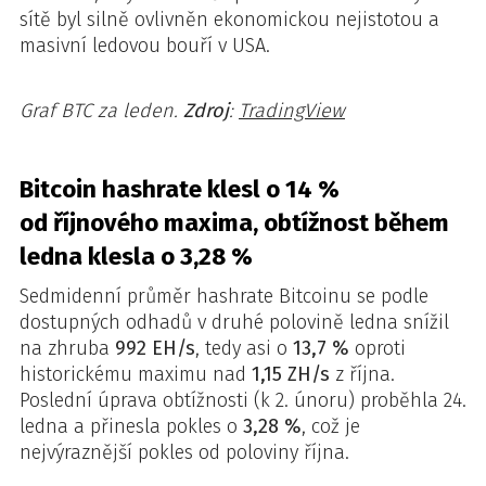
sítě byl silně ovlivněn ekonomickou nejistotou a
masivní ledovou bouří v USA.
Graf BTC za leden.
Zdroj
:
TradingView
Bitcoin hashrate klesl o 14 %
od říjnového maxima, obtížnost během
ledna klesla o 3,28 %
Sedmidenní průměr hashrate Bitcoinu se podle
dostupných odhadů v druhé polovině ledna snížil
na zhruba
992 EH/s
, tedy asi o
13,7 %
oproti
historickému maximu nad
1,15 ZH/s
z října.
Poslední úprava obtížnosti (k 2. únoru) proběhla 24.
ledna a přinesla pokles o
3,28 %
, což je
nejvýraznější pokles od poloviny října.