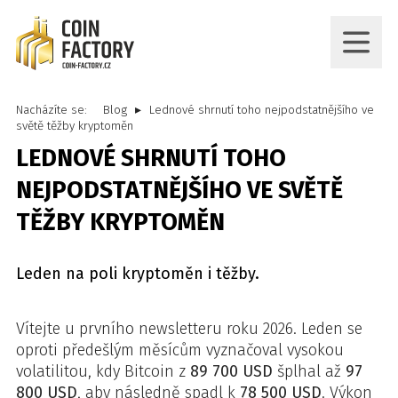
Nacházíte se:
Blog
Lednové shrnutí toho nejpodstatnějšího ve
světě těžby kryptoměn
LEDNOVÉ SHRNUTÍ TOHO
NEJPODSTATNĚJŠÍHO VE SVĚTĚ
TĚŽBY KRYPTOMĚN
Leden na poli kryptoměn i těžby.
Vítejte u prvního newsletteru roku 2026. Leden se
oproti předešlým měsícům vyznačoval vysokou
volatilitou, kdy Bitcoin z
89 700 USD
šplhal až
97
800 USD
, aby následně spadl k
78 500 USD
. Výkon