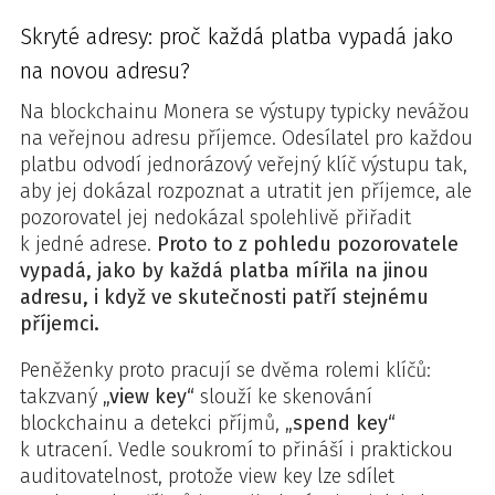
Skryté adresy: proč každá platba vypadá jako
na novou adresu?
Na blockchainu Monera se výstupy typicky nevážou
na veřejnou adresu příjemce. Odesílatel pro každou
platbu odvodí jednorázový veřejný klíč výstupu tak,
aby jej dokázal rozpoznat a utratit jen příjemce, ale
pozorovatel jej nedokázal spolehlivě přiřadit
k jedné adrese.
Proto to z pohledu pozorovatele
vypadá, jako by každá platba mířila na jinou
adresu, i když ve skutečnosti patří stejnému
příjemci.
Peněženky proto pracují se dvěma rolemi klíčů:
takzvaný
„view key“
slouží ke skenování
blockchainu a detekci příjmů,
„spend key“
k utracení. Vedle soukromí to přináší i praktickou
auditovatelnost, protože view key lze sdílet