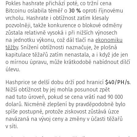
Pokles hashrate přichází poté, co tržní cena
Bitcoinu oslabila téměř o
30 %
oproti říjnovému
vrcholu. Hashrate i obtížnost zatím klesaly
pozvolněji, takže konkurence o blokové odměny
zůstala relativně vysoká i při nižších výnosech
na jednotku výkonu, což dál tlačí na
ekonomiku
těžby
. Snížení obtížnosti naznačuje, že plošná
kapitulace těžařů zatím nenastala, a i když jde jen
o mírnou úpravu, může krátkodobě nabídnout dílčí
úlevu.
Hashprice se delší dobu drží pod hranicí
$40/PH/s
.
Nižší obtížnost by jej mohla posunout zpět
nad tuto úroveň, pokud se cena vrátí nad 90 000
dolarů. Nicméně zlepšení by pravděpodobně bylo
spíše postupné, protože ziskovost zůstává úzce
navázaná na vývoj ceny a změny v účasti těžařů
v síti.