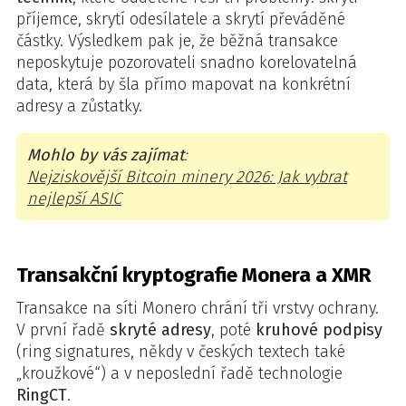
příjemce, skrytí odesílatele a skrytí převáděné
částky. Výsledkem pak je, že běžná transakce
neposkytuje pozorovateli snadno korelovatelná
data, která by šla přímo mapovat na konkrétní
adresy a zůstatky.
Mohlo by vás zajímat
:
Nejziskovější Bitcoin minery 2026: Jak vybrat
nejlepší ASIC
Transakční kryptografie Monera a XMR
Transakce na síti Monero chrání tři vrstvy ochrany.
V první řadě
skryté adresy
, poté
kruhové podpisy
(ring signatures, někdy v českých textech také
„kroužkové“) a v neposlední řadě technologie
RingCT
.