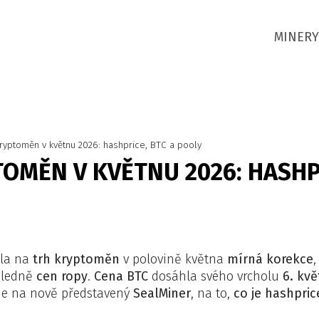
MINERY
ryptoměn v květnu 2026: hashprice, BTC a pooly
OMĚN V KVĚTNU 2026: HASHPR
šla na
trh kryptoměn
v polovině května
mírná korekce
,
hledně
cen ropy
.
Cena BTC
dosáhla svého vrcholu
6. kv
e na nově představený
SealMiner
, na to,
co je hashpric