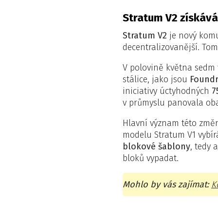
Stratum V2 získává
Stratum V2
je nový komun
decentralizovanější. Tom
V polovině května sedm 
stálice, jako jsou
Foundr
iniciativy úctyhodných
7
v průmyslu panovala ob
Hlavní význam této změn
modelu Stratum V1 vybír
blokové šablony
, tedy 
bloků vypadat.
Mohlo by vás zajímat:
K