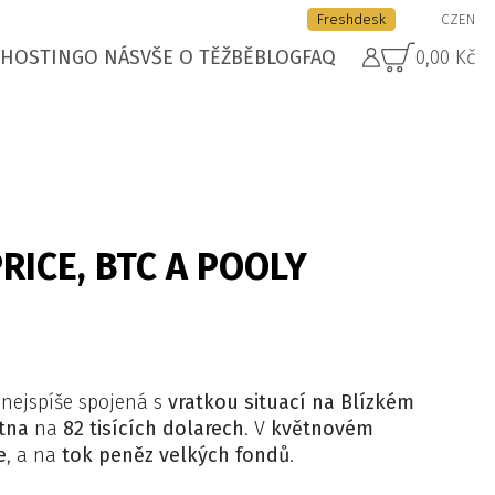
Freshdesk
CZ
EN
HOSTING
O NÁS
VŠE O TĚŽBĚ
BLOG
FAQ
0,00 Kč
ICE, BTC A POOLY
 nejspíše spojená s
vratkou situací na Blízkém
ětna
na
82 tisících dolarech
. V
květnovém
e
, a na
tok peněz velkých fondů
.