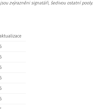
 jsou zvýrazněni signatáři, šedivou ostatní pooly.
aktualizace
26
26
26
26
26
26