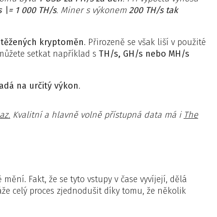
s \= 1 000 TH/s
. Miner s výkonem
200 TH/s tak
 těžených kryptoměn
. Přirozeně se však liší v použité
e můžete setkat například s
TH/s, GH/s nebo MH/s
adá na určitý výkon
.
az.
Kvalitní a hlavně volně přístupná data má i
The
 mění. Fakt, že se tyto vstupy v čase vyvíjejí, dělá
že celý proces zjednodušit díky tomu, že několik