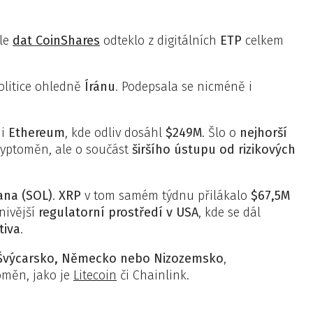
dle
dat CoinShares
odteklo z digitálních
ETP
celkem
olitice ohledně
Íránu
. Podepsala se nicméně i
 i
Ethereum
, kde odliv dosáhl
$249M
. Šlo o
nejhorší
kryptoměn, ale o součást
širšího ústupu od rizikových
ana (SOL)
.
XRP
v tom samém týdnu přilákalo
$67,5M
nivější
regulatorní prostředí v USA
, kde se dál
tiva
.
Švýcarsko, Německo nebo Nizozemsko
,
toměn, jako je
Litecoin
či Chainlink.