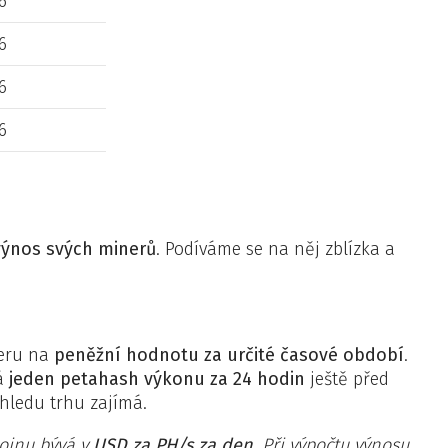
26
26
26
26
výnos svých minerů
. Podíváme se na něj zblízka a
neru na
peněžní hodnotu za určité časové období
.
lá
jeden petahash výkonu za 24 hodin
ještě před
ohledu trhu zajímá.
coinu bývá v
USD za PH/s za den
. Při výpočtu výnosu