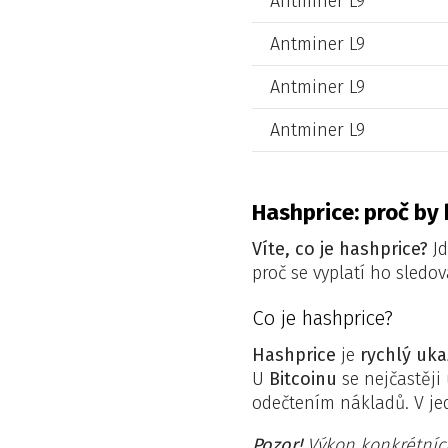
Antminer L9
Antminer L9
Antminer L9
Antminer L9
Hashprice: proč by
Víte, co je hashprice?
Jd
proč se vyplatí ho sledov
Co je hashprice?
Hashprice
je
rychlý uka
U
Bitcoinu
se nejčastěji
odečtením nákladů. V jed
Pozor!
Výkon konkrétníc