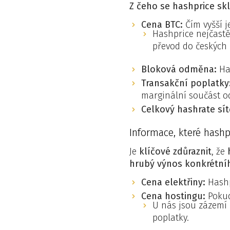
Z čeho se hashprice sk
Cena BTC:
Čím vyšší j
Hashprice nejčastěj
převod do českých
Bloková odměna:
Has
Transakční poplatky
marginální součást 
Celkový hashrate sít
Informace, které hashp
Je
klíčové zdůraznit
, že
hrubý výnos konkrétní
Cena elektřiny:
Hashpr
Cena hostingu:
Pokud
U nás jsou zázemí 
poplatky.