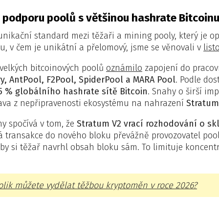
 podporu poolů s většinou hashrate Bitcoin
ikační standard mezi těžaři a mining pooly, který je opr
u, v čem je unikátní a přelomový, jsme se věnovali v
lis
velkých bitcoinových poolů
oznámilo
zapojení do pracov
y, AntPool, F2Pool, SpiderPool a MARA Pool
. Podle do
5 % globálního hashrate sítě Bitcoin
. Snahy o širší im
ava z nepřipravenosti ekosystému na nahrazení
Stratum
y spočívá v tom, že
Stratum V2 vrací rozhodování o s
á transakce do nového bloku převážně provozovatel po
aby si těžař navrhl obsah bloku sám. To limituje koncen
olik můžete vydělat těžbou kryptoměn v roce 2026?