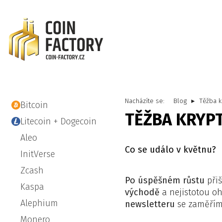
Nacházíte se:
Blog
Těžba k
Bitcoin
TĚŽBA KRYPT
Litecoin + Dogecoin
Aleo
Co se událo v květnu?
InitVerse
Zcash
Po úspěšném růstu
při
Kaspa
východě
a nejistotou o
Alephium
newsletteru
se zaměřím
Monero