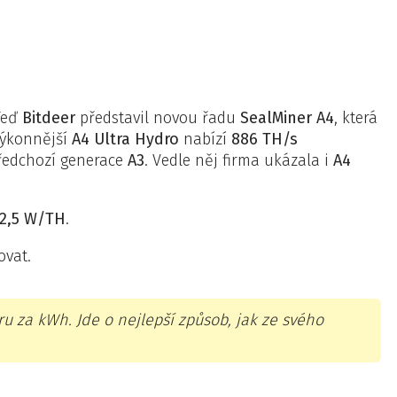
 Teď
Bitdeer
představil novou řadu
SealMiner A4
, která
výkonnější
A4 Ultra Hydro
nabízí
886 TH/s
předchozí generace
A3
. Vedle něj firma ukázala i
A4
12,5 W/TH
.
ovat.
u za kWh. Jde o nejlepší způsob, jak ze svého