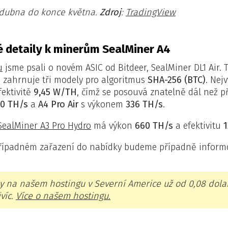
 dubna do konce května.
Zdroj
:
TradingView
é detaily k minerům SealMiner A4
u
jsme psali o novém ASIC od Bitdeer, SealMiner DL1 Air.
 zahrnuje tři modely pro algoritmus
SHA-256 (BTC)
. Nej
fektivitě
9,45 W/TH
, čímž se posouvá znatelně dál než 
0 TH/s
a
A4 Pro Air
s výkonem
336 TH/s
.
SealMiner A3 Pro Hydro
má výkon
660 TH/s
a efektivitu
případném zařazení do nabídky budeme případně inform
y na našem hostingu v Severní Americe už od 0,08 dolar
víc.
Více o našem hostingu.