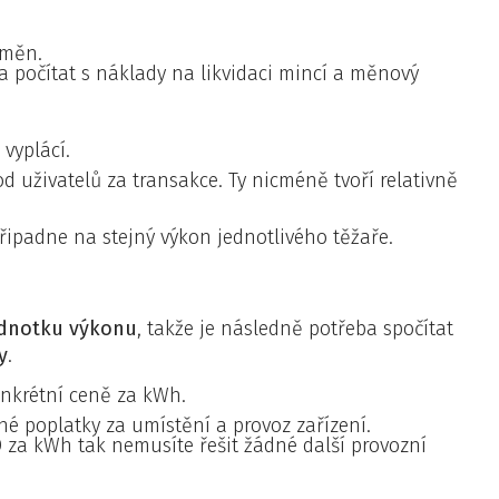
dměn.
ba počítat s náklady na likvidaci mincí a měnový
 vyplácí.
d uživatelů za transakce. Ty nicméně tvoří relativně
řipadne na stejný výkon jednotlivého těžaře.
ednotku výkonu
, takže je následně potřeba spočítat
y
.
onkrétní ceně za kWh.
é poplatky za umístění a provoz zařízení.
 za kWh tak nemusíte řešit žádné další provozní