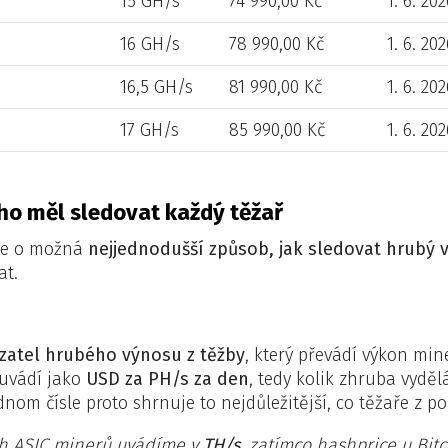
15 GH/s
74 990,00 Kč
1. 6. 20
16 GH/s
78 990,00 Kč
1. 6. 20
16,5 GH/s
81 990,00 Kč
1. 6. 20
17 GH/s
85 990,00 Kč
1. 6. 20
 ho měl sledovat každý těžař
e o možná
nejjednodušší způsob, jak sledovat hrubý 
at.
zatel hrubého výnosu z těžby
, který převádí výkon mi
 uvádí jako
USD za PH/s za den
, tedy kolik zhruba vydě
nom čísle proto shrnuje to nejdůležitější, co těžaře z p
h ASIC minerů uvádíme v
TH/s
, zatímco hashprice u Bit