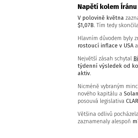
Napětí kolem Íránu
V polovině května
zazn
$1,07B
. Tím tedy skončil
Hlavním důvodem byly z
rostoucí inflace v USA
Největší zásah schytal
B
týdenní výsledek od k
aktiv
.
Nicméně vybraným mincím
nového kapitálu a
Sola
posouvá legislativa
CLAR
Většina odlivů pocházel
zaznamenaly alespoň
mí