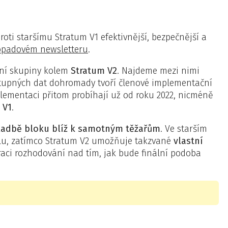
u
oti staršímu Stratum V1 efektivnější, bezpečnější a
topadovém newsletteru
.
ní skupiny kolem
Stratum V2
. Najdeme mezi nimi
stupných dat dohromady tvoří členové implementační
plementaci přitom probíhají už od roku 2022, nicméně
 V1
.
kladbě bloku blíž k samotným těžařům
. Ve starším
olu, zatímco Stratum V2 umožňuje takzvané
vlastní
traci rozhodování nad tím, jak bude finální podoba