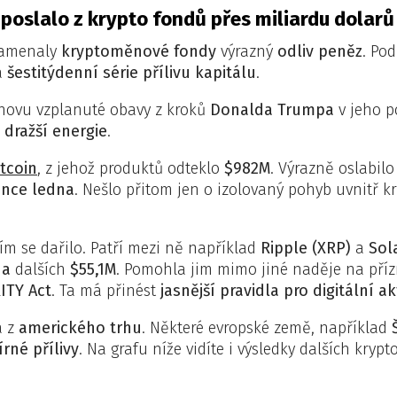
 poslalo z krypto fondů přes miliardu dolarů
amenaly
kryptoměnové fondy
výrazný
odliv peněz
. Po
a
šestitýdenní série přílivu kapitálu
.
novu vzplanuté obavy z kroků
Donalda Trumpa
v jeho p
a
dražší energie
.
itcoin
, z jehož produktů odteklo
$982M
. Výrazně oslabilo
once ledna
. Nešlo přitom jen o izolovaný pohyb uvnitř 
 se dařilo. Patří mezi ně například
Ripple (XRP)
a
Sol
na
dalších
$55,1M
. Pomohla jim mimo jiné naděje na příz
ITY Act
. Ta má přinést
jasnější pravidla pro digitální ak
a z
amerického trhu
. Některé evropské země, například
rné přílivy
. Na grafu níže vidíte i výsledky dalších kryp