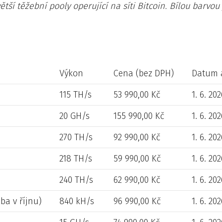
ětší těžební pooly operující na síti Bitcoin. Bílou barvou
Výkon
Cena (bez DPH)
Datum 
115 TH/s
53 990,00 Kč
1. 6. 20
20 GH/s
155 990,00 Kč
1. 6. 20
270 TH/s
92 990,00 Kč
1. 6. 20
218 TH/s
59 990,00 Kč
1. 6. 20
240 TH/s
62 990,00 Kč
1. 6. 20
ba v říjnu)
840 kH/s
96 990,00 Kč
1. 6. 20