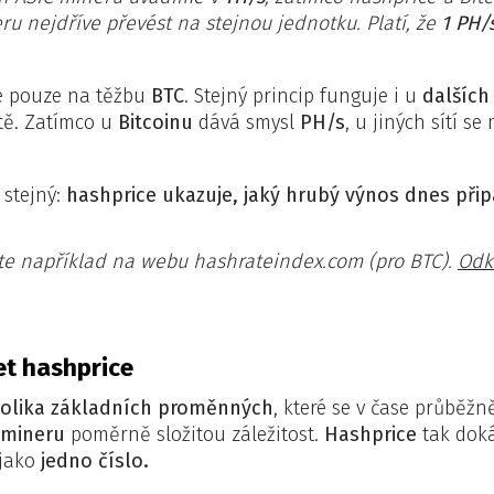
u nejdříve převést na stejnou jednotku. Platí, že
1 PH/
e pouze na těžbu
BTC
. Stejný princip funguje i u
dalších
tě. Zatímco u
Bitcoinu
dává smysl
PH/s
, u jiných sítí s
 stejný:
hashprice ukazuje, jaký hrubý výnos dnes přip
títe například na webu hashrateindex.com (pro BTC).
Odk
et hashprice
olika základních proměnných
, které se v čase průběžně
 mineru
poměrně složitou záležitost.
Hashprice
tak doká
 jako
jedno číslo.