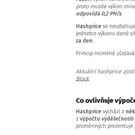
proto musíte výkon miner
odpovídá 0,2 PH/s
.
Hashprice
se nevztahuj
jednotce výkonu dané sí
za den
.
Princip nicméně zůstává
Aktuální hashprice zjis
Block
.
Co ovlivňuje výpoč
Hashprice
vychází z
něk
z
výpočtu výdělečnosti
proměnných prezentuje