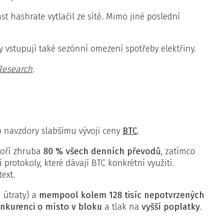
ást hashrate vytlačil ze sítě. Mimo jiné poslední
y vstupují také sezónní omezení spotřeby elektřiny.
 Research
.
to navzdory slabšímu vývoji ceny
BTC
.
oří zhruba
80 % všech denních převodů
, zatímco
 protokoly, které dávají BTC konkrétní využití.
ext.
 útraty) a
mempool kolem 128 tisíc nepotvrzených
nkurenci o místo v bloku
a tlak na
vyšší poplatky
.