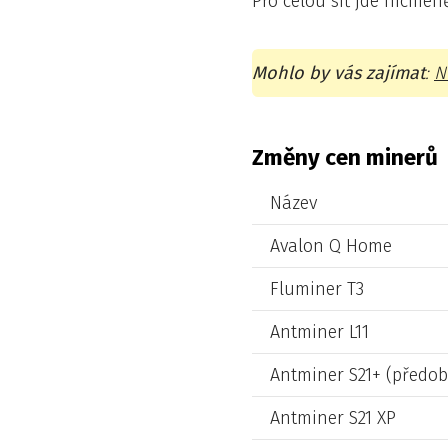
Pro celou síť jde nicméně
Mohlo by vás zajímat
:
N
Změny cen minerů
Název
Avalon Q Home
Fluminer T3
Antminer L11
Antminer S21+ (předo
Antminer S21 XP