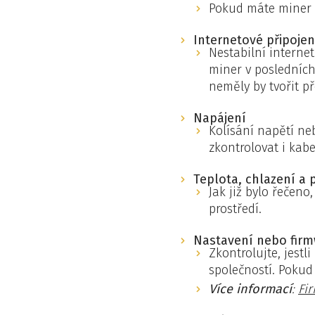
Pokud máte miner 
Internetové připojen
Nestabilní internet
miner v posledních
neměly by tvořit p
Napájení
Kolísání napětí ne
zkontrolovat i kabel
Teplota, chlazení a 
Jak již bylo řečen
prostředí.
Nastavení nebo firm
Zkontrolujte, jest
společností. Pokud
Více informací
:
Fir