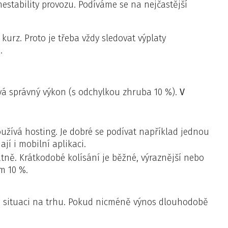
nestability provozu. Podíváme se na nejčastější
 kurz. Proto je třeba vždy sledovat výplaty
.
vá správný výkon (s odchylkou zhruba 10 %).
V
užívá hosting. Je dobré se podívat například jednou
jí i mobilní aplikaci.
ně. Krátkodobé kolísání je běžné, výraznější nebo
m 10 %.
í situaci na trhu. Pokud nicméně výnos dlouhodobě