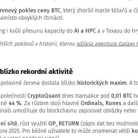
rvnový pokles ceny BTC
, který zhoršil marže těžařů a č
místo obvyklých čtrnácti.
ng i kvůli přesunu kapacity do
AI a HPC
a v Texasu do hr
tších poklesů v historii, kterou
sdílela agentura Galaxy
 blízko rekordní aktivitě
 polovině června dostala blízko
historických maxim
. A 
společnosti
CryptoQuant
dnes transakce pod
0,01 BTC
tv
ižně
44 %
. Za růstem stojí hlavně
Ordinals, Runes
a další
nals umožňuje do blockchainu zapisovat obrázky nebo t
ení sítě
, růst využití
OP_RETURN
(zápis dat bez možnosti
nora 2025. Pro běžné uživatele to může znamenat větší
ko