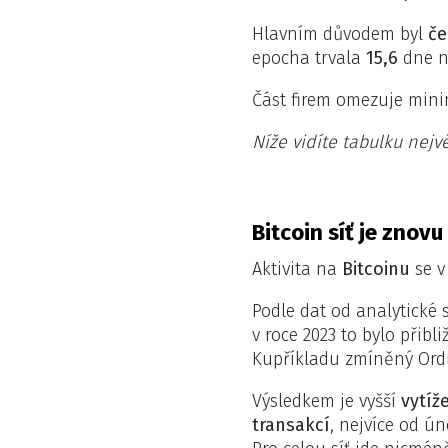
Hlavním důvodem byl
če
epocha trvala
15,6
dne na
Část firem omezuje mini
Níže vidíte tabulku nejvě
Bitcoin síť je znovu
Aktivita na
Bitcoinu
se v
Podle dat od analytické 
v roce 2023 to bylo přibl
Kupříkladu zmíněný Ordi
Výsledkem je vyšší
vytíž
transakcí
, nejvíce od ú