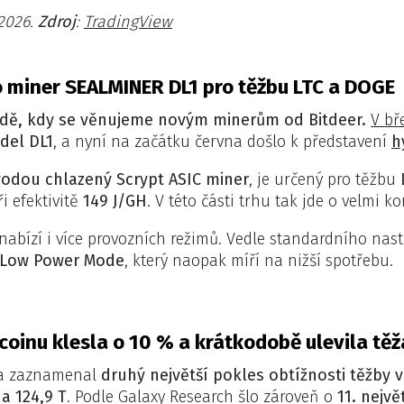
2026.
Zdroj
:
TradingView
o miner SEALMINER DL1 pro těžbu LTC a DOGE
 řadě, kdy se věnujeme novým minerům od Bitdeer.
V bř
del DL1
, a nyní na začátku června došlo k představení
h
vodou chlazený Scrypt ASIC miner
, je určený pro těžbu
i efektivitě
149 J/GH
. V této části trhu tak jde o velmi
 nabízí i více provozních režimů. Vedle standardního nas
Low Power Mode
, který naopak míří na nižší spotřebu.
tcoinu klesla o 10 % a krátkodobě ulevila tě
vna zaznamenal
druhý největší pokles obtížnosti těžby v
na 124,9 T
. Podle Galaxy Research šlo zároveň o
11. nejvě