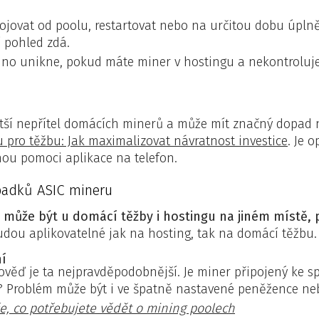
jovat od poolu, restartovat nebo na určitou dobu úplně 
í pohled zdá.
no unikne, pokud máte miner v hostingu a nekontrolujet
ětší nepřítel domácích minerů a může mít značný dopad na 
 pro těžbu: Jak maximalizovat návratnost investice
. Je 
ou pomoci aplikace na telefon.
padků ASIC mineru
 může být u domácí těžby i hostingu na jiném místě, 
dou aplikovatelné jak na hosting, tak na domácí těžbu.
í
ověď je ta nejpravděpodobnější. Je miner připojený ke 
? Problém může být i ve špatně nastavené peněžence ne
e, co potřebujete vědět o mining poolech