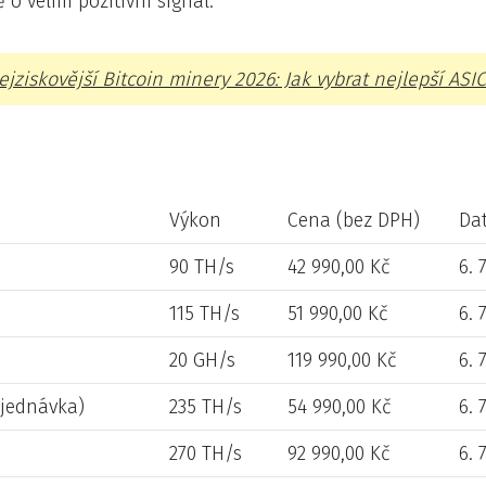
 o velmi pozitivní signál.
ejziskovější Bitcoin minery 2026: Jak vybrat nejlepší ASIC
Výkon
Cena (bez DPH)
Da
90 TH/s
42 990,00 Kč
6. 
115 TH/s
51 990,00 Kč
6. 
20 GH/s
119 990,00 Kč
6. 
bjednávka)
235 TH/s
54 990,00 Kč
6. 
270 TH/s
92 990,00 Kč
6. 