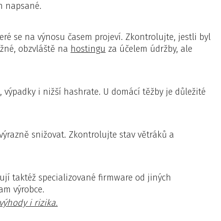
h napsané.
ré se na výnosu časem projeví. Zkontrolujte, jestli byl
ěžné, obzvláště na
hostingu
za účelem údržby, ale
výpadky i nižší hashrate. U domácí těžby je důležité
ýrazně snižovat. Zkontrolujte stav větráků a
ují taktéž specializované firmware od jiných
am výrobce.
ýhody i rizika.