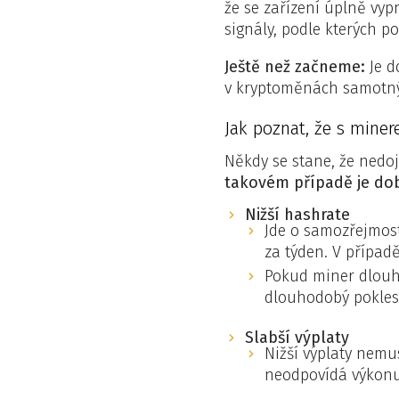
že se zařízení úplně vyp
signály, podle kterých p
Ještě než začneme:
Je d
v kryptoměnách samotnýc
Jak poznat, že s mine
Někdy se stane, že nedo
takovém případě je dob
Nižší hashrate
Jde o samozřejmost
za týden. V případě
Pokud miner dlouho
dlouhodobý pokles 
Slabší výplaty
Nižší výplaty nem
neodpovídá výkonu 