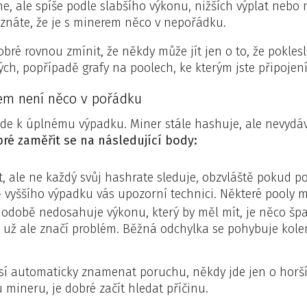
ne, ale spíše podle slabšího výkonu, nižších výplat nebo 
oznáte, že je s minerem něco v nepořádku.
obré rovnou zmínit, že někdy může jít jen o to, že poklesl
h, popřípadě grafy na poolech, ke kterým jste připojení
rem není něco v pořádku
jde k úplnému výpadku. Miner stále hashuje, ale nevydá
ré zaměřit se na následující body:
, ale ne každý svůj hashrate sleduje, obzvláště pokud po
 vyššího výpadku vás upozorní technici. Některé pooly ma
době nedosahuje výkonu, který by měl mít, je něco špat
už ale značí problém. Běžná odchylka se pohybuje kole
usí automaticky znamenat poruchu, někdy jde jen o horš
mineru, je dobré začít hledat příčinu.