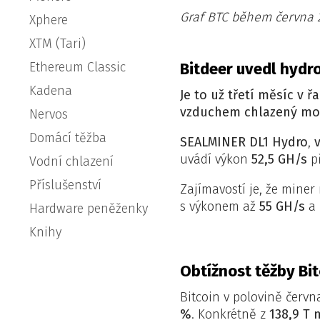
Graf BTC během června 
Xphere
XTM (Tari)
Ethereum Classic
Bitdeer uvedl hydr
Kadena
Je to už třetí měsíc v
vzduchem chlazený mo
Nervos
Domácí těžba
SEALMINER DL1 Hydro
,
uvádí výkon
52,5 GH/s
př
Vodní chlazení
Příslušenství
Zajímavostí je, že miner
s výkonem až
55 GH/s
a
Hardware peněženky
Knihy
Obtížnost těžby Bi
Bitcoin v polovině čer
%
. Konkrétně z
138,9 T 