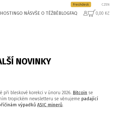
Freshdesk
CZ
EN
HOSTING
O NÁS
VŠE O TĚŽBĚ
BLOG
FAQ
0,00 Kč
ALŠÍ NOVINKY
 při bleskové korekci v únoru 2026.
Bitcoin
se
vním tropickém newsletteru se věnujeme
padající
příčinám výpadků
ASIC minerů
.