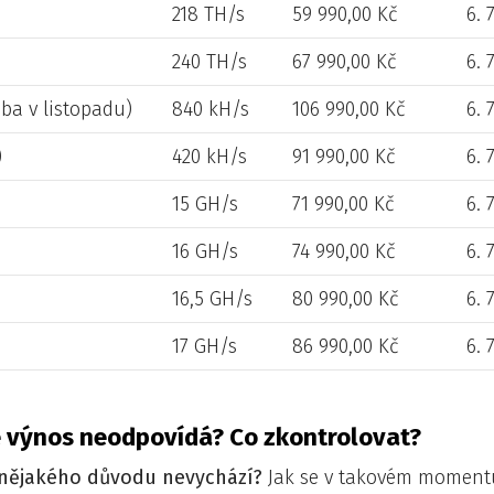
218 TH/s
59 990,00 Kč
6. 
240 TH/s
67 990,00 Kč
6. 
ba v listopadu)
840 kH/s
106 990,00 Kč
6. 
)
420 kH/s
91 990,00 Kč
6. 
15 GH/s
71 990,00 Kč
6. 
16 GH/s
74 990,00 Kč
6. 
16,5 GH/s
80 990,00 Kč
6. 
17 GH/s
86 990,00 Kč
6. 
le výnos neodpovídá? Co zkontrolovat?
z nějakého důvodu nevychází?
Jak se v takovém momentu