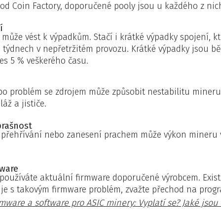
od Coin Factory, doporučené pooly jsou u každého z nic
í
 může vést k výpadkům. Stačí i krátké výpadky spojení, kte
 týdnech v nepřetržitém provozu. Krátké výpadky jsou b
řes 5 % veškerého času.
bo problém se zdrojem může způsobit nestabilitu mineru, 
áž a jističe.
prašnost
o, přehřívání nebo zanesení prachem může výkon mineru v
ware
li používáte aktuální firmware doporučené výrobcem. Exist
 je s takovým firmware problém, zvažte přechod na progr
mware a software pro ASIC minery: Vyplatí se? Jaké jsou v