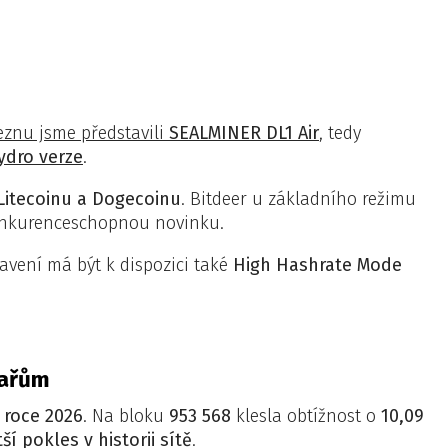
eznu jsme představili
SEALMINER DL1 Air
, tedy
ydro verze
.
Litecoinu a Dogecoinu
. Bitdeer u základního režimu
 konkurenceschopnou novinku.
tavení má být k dispozici také
High Hashrate Mode
žařům
 roce 2026
. Na bloku
953 568
klesla obtížnost o
10,09
tší pokles v historii sítě
.