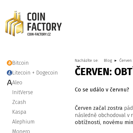
Nacházíte se:
Blog
Červen:
Bitcoin
ČERVEN: OBT
Litecoin + Dogecoin
Aleo
Co se událo v červnu?
InitVerse
Zcash
Červen začal zostra
pád
Kaspa
následně obchodoval v 
Alephium
obtížnosti
,
novému min
Monero