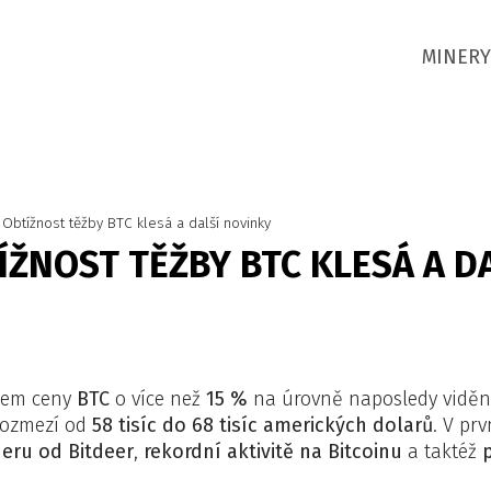
MINERY
 Obtížnost těžby BTC klesá a další novinky
ÍŽNOST TĚŽBY BTC KLESÁ A D
em ceny
BTC
o více než
15 %
na úrovně naposledy viděné
rozmezí od
58 tisíc do 68 tisíc amerických dolarů
. V pr
eru od Bitdeer
,
rekordní aktivitě na Bitcoinu
a taktéž