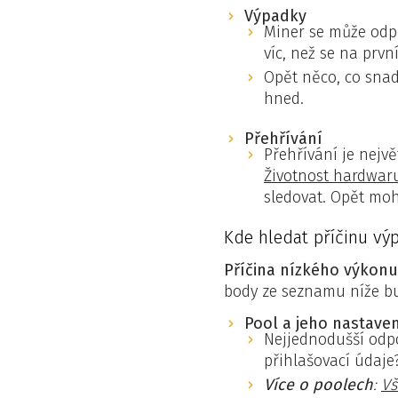
Výpadky
Miner se může odpo
víc, než se na prvn
Opět něco, co snad
hned.
Přehřívání
Přehřívání je nejv
Životnost hardwaru
sledovat. Opět moh
Kde hledat příčinu vý
Příčina nízkého výkonu
body ze seznamu níže bu
Pool a jeho nastaven
Nejjednodušší odp
přihlašovací údaje
Více o poolech
:
Vš