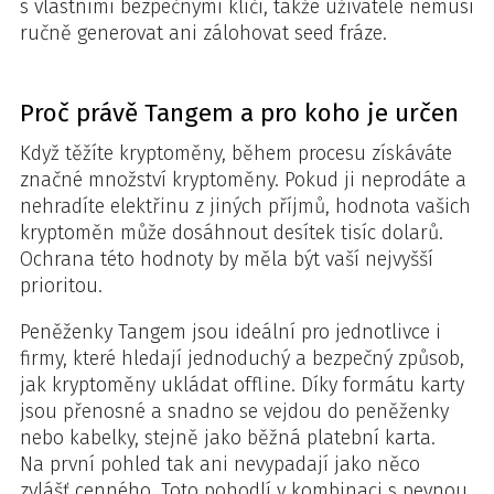
s vlastními bezpečnými klíči, takže uživatelé nemusí
ručně generovat ani zálohovat seed fráze.
Proč právě Tangem a pro koho je určen
Když těžíte kryptoměny, během procesu získáváte
značné množství kryptoměny. Pokud ji neprodáte a
nehradíte elektřinu z jiných příjmů, hodnota vašich
kryptoměn může dosáhnout desítek tisíc dolarů.
Ochrana této hodnoty by měla být vaší nejvyšší
prioritou.
Peněženky Tangem jsou ideální pro jednotlivce i
firmy, které hledají jednoduchý a bezpečný způsob,
jak kryptoměny ukládat offline. Díky formátu karty
jsou přenosné a snadno se vejdou do peněženky
nebo kabelky, stejně jako běžná platební karta.
Na první pohled tak ani nevypadají jako něco
zvlášť cenného. Toto pohodlí v kombinaci s pevnou