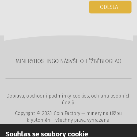
ODESLAT
MINERY
HOSTING
O NÁS
VŠE O TĚŽBĚ
BLOG
FAQ
Doprava
,
obchodní podmínky
,
cookies
,
ochrana osobních
údajů
.
Copyright © 2023,
Coin Factory
— minery na těžbu
kryptoměn – všechny práva vyhrazena.
Tvorba www stránek
,
redakční a rezervační systémy
,
Souhlas se soubory cookie