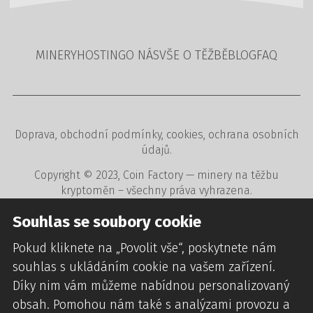
MINERY
HOSTING
O NÁS
VŠE O TĚŽBĚ
BLOG
FAQ
Doprava
,
obchodní podmínky
,
cookies
,
ochrana osobních
údajů
.
Copyright © 2023,
Coin Factory
— minery na těžbu
kryptoměn – všechny práva vyhrazena.
Tvorba www stránek
,
redakční a rezervační systémy
,
Souhlas se soubory cookie
webdesign
digitální agentura
CREATION.CZ
.
Pokud kliknete na „Povolit vše“, poskytnete nám
souhlas s ukládáním cookie na vašem zařízení.
Díky nim vám můžeme nabídnou personalizovaný
obsah. Pomohou nám také s analýzami provozu a