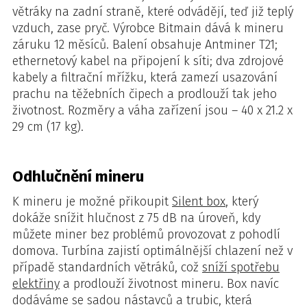
větráky na zadní straně, které odvádějí, teď již teplý
vzduch, zase pryč. Výrobce Bitmain dává k mineru
záruku 12 měsíců. Balení obsahuje Antminer T21;
ethernetový kabel na připojení k síti; dva zdrojové
kabely a filtrační mřížku, která zamezí usazování
prachu na těžebních čipech a prodlouží tak jeho
životnost. Rozměry a váha zařízení jsou – 40 x 21.2 x
29 cm (17 kg).
Odhlučnění mineru
K mineru je možné přikoupit
Silent box
, který
dokáže snížit hlučnost z 75 dB na úroveň, kdy
můžete miner bez problémů provozovat z pohodlí
domova. Turbína zajistí optimálnější chlazení než v
případě standardních větráků, což
sníží spotřebu
elektřiny
a prodlouží životnost mineru. Box navíc
dodáváme se sadou nástavců a trubic, která