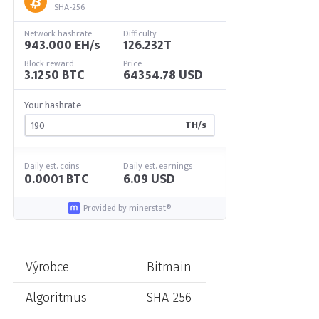
SHA-256
Network hashrate
Difficulty
943.000 EH/s
126.232T
Block reward
Price
3.1250 BTC
64354.78 USD
Your hashrate
TH/s
Daily est. coins
Daily est. earnings
0.0001 BTC
6.09 USD
Provided by minerstat®
Výrobce
Bitmain
Algoritmus
SHA-256