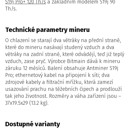
S19j Pro+ 120 Th/s
a základním modelem S19j 90
Th/s.
Technické parametry mineru
O chlazení se starají dva větráky na přední straně,
které do mineru nasávají studený vzduch a dva
větráky na zadní straně, které odvádějí, teď již teplý
vzduch, zase pryč. Výrobce Bitmain dává k mineru
záruku 12 měsíců. Balení obsahuje Antminer S19j
Pro; ethernetový kabel na připojení k síti; dva
zdrojové kabely a filtrační mřížku, která zamezí
usazování prachu na těžebních čipech a prodlouží
tak jeho životnost. Rozměry a váha zařízení jsou –
37x19.5x29 (13.2 kg).
Dostupné varianty