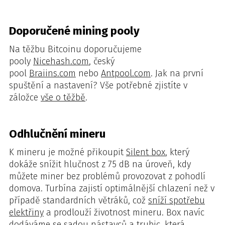
Doporučené mining pooly
Na těžbu Bitcoinu doporučujeme
pooly
Nicehash.com
, český
pool
Braiins.com
nebo
Antpool.com
. Jak na první
spuštění a nastavení? Vše potřebné zjistíte v
záložce
vše o těžbě
.
Odhlučnění mineru
K mineru je možné přikoupit
Silent box
, který
dokáže snížit hlučnost z 75 dB na úroveň, kdy
můžete miner bez problémů provozovat z pohodlí
domova. Turbína zajistí optimálnější chlazení než v
případě standardních větráků, což
sníží spotřebu
elektřiny
a prodlouží životnost mineru. Box navíc
dodáváme se sadou nástavců a trubic, která