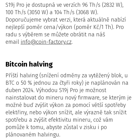
S19j Pro je dostupná ve verzích 96 Th/s (2832 W),
100 Th/s (3050 W) a 104 Th/s (3068 W).
Doporučujeme vybrat verzi, která aktuálně nabízí
nejlepší poměr cena/výkon (poměr Kč/1 Th). Pro
radu s výběrem se můžete obrátit na náš
email
info@coin-factory.cz
.
Bitcoin halving
Příští halving (snížení odměny za vytěžený blok, u
BTC o 50 % jednou za čtyři roky) je naplánován na
duben 2024. Výhodou S19j Pro je možnost
nainstalovat do mineru nový firmware, se kterým je
možné buď zvýšit výkon za pomocí větší spotřeby
elektřiny, nebo výkon snížit, ale výrazně tak snížit
spotřebu a zvýšit efektivitu mineru, což vám
pomůže k tomu, abyste zůstal v zisku i po
plánovaném halvingu.