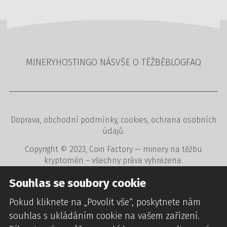
MINERY
HOSTING
O NÁS
VŠE O TĚŽBĚ
BLOG
FAQ
Doprava
,
obchodní podmínky
,
cookies
,
ochrana osobních
údajů
.
Copyright © 2023,
Coin Factory
— minery na těžbu
kryptoměn – všechny práva vyhrazena.
Tvorba www stránek
,
redakční a rezervační systémy
,
Souhlas se soubory cookie
webdesign
digitální agentura
CREATION.CZ
.
Pokud kliknete na „Povolit vše“, poskytnete nám
souhlas s ukládáním cookie na vašem zařízení.