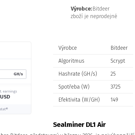
Výrobce:
Bitdeer
zboží je neprodejné
Výrobce
Bitdeer
Algoritmus
Scrypt
GH/s
Hashrate (GH/s)
25
Spotřeba (W)
3725
t. earnings
6 USD
Efektivita (W/GH)
149
stat®
Sealminer DL1 Air