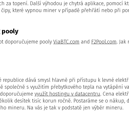
h za topení. Další výhodou je chytrá aplikace, pomocí k
čipy, které vypnou miner v případě přehřátí nebo při po
 pooly
ypt doporučujeme pooly
ViaBTC.com
and
F2Pool.com
. Jak
republice dává smysl hlavně při přístupu k levné elektři
žbě společně s využitím přebytkového tepla na vytápění
e, doporučujeme
využít hostingu v datacentru
. Cena elekt
kolik desítek tisíc korun ročně
. Postaráme se o nákup, d
ho mineru. Na vás je tak v podstatě jen výběr mineru.