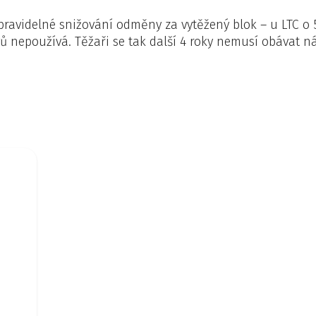
(pravidelné snižování odměny za vytěžený blok – u LTC o 
ů nepoužívá. Těžaři se tak další 4 roky nemusí obávat n