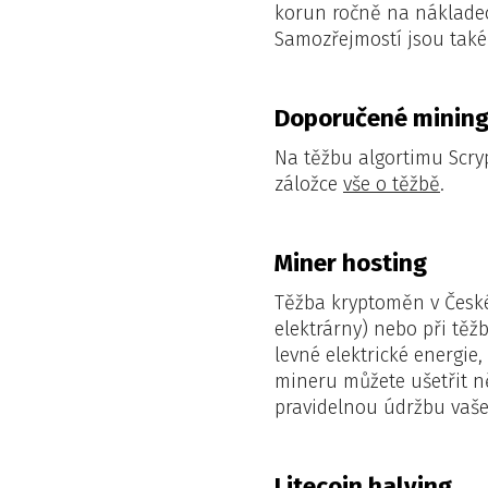
korun ročně na nákladec
Samozřejmostí jsou také 
Doporučené mining
Na těžbu algortimu Scr
záložce
vše o těžbě
.
Miner hosting
Těžba kryptoměn v České 
elektrárny) nebo při tě
levné elektrické energi
mineru můžete ušetřit ně
pravidelnou údržbu vaše
Litecoin halving