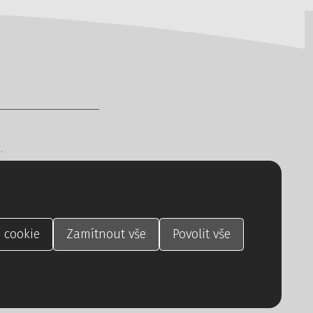
ů
.
a vyhrazena.
ura
CREATION.CZ
.
í
cookie
Zamítnout
vše
Povolit
vše