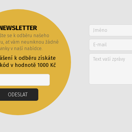
NEWSLETTER
šte se k odběru našeho
ru, ať vám neuniknou žádné
inky v naší nabídce.
lášení k odběru získáte
 kód v hodnotě 1000 Kč
Email
ODESLAT