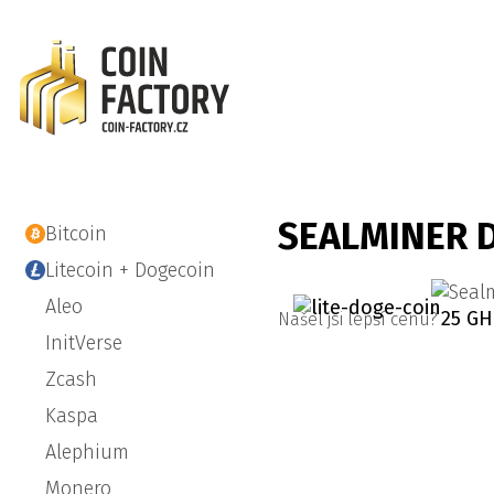
SEALMINER D
Bitcoin
Litecoin + Dogecoin
Aleo
25 GH
Našel jsi lepší cenu?
InitVerse
Zcash
Kaspa
Alephium
Monero