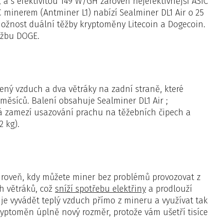
, a s efektivitou 149 W/GH zároveň nejefektivnější ASIC
minerem (Antminer L1) nabízí Sealminer DL1 Air o 25
e možnost duální těžby kryptoměny Litecoin a Dogecoin.
ěžbu DOGE.
dený vzduch a dva větráky na zadní straně, které
 měsíců. Balení obsahuje Sealminer DL1 Air ;
terá zamezí usazování prachu na těžebních čipech a
2 kg).
 úroveň, kdy můžete miner bez problémů provozovat z
h větráků, což
sníží spotřebu elektřiny
a prodlouží
e vyvádět teplý vzduch přímo z mineru a využívat tak
yptoměn úplně nový rozměr, protože vám ušetří tisíce