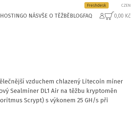
Freshdesk
CZ
EN
HOSTING
O NÁS
VŠE O TĚŽBĚ
BLOG
FAQ
0,00 Kč
ělečnější vzduchem chlazený Litecoin miner
ový Sealminer DL1 Air na těžbu kryptoměn
oritmus Scrypt) s výkonem 25 GH/s při