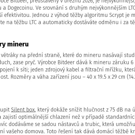
obce Bitdeer, představený v březnu 2026, je nejvýkonnější
u a Dogecoinu. Ve srovnání s druhým nejvýkonnějším LTC 
pší efektivitou. Jednou z výhod těžby algoritmu Scrypt j
te na těžbu LTC a automaticky dostáváte odměnu i za t
ry mineru
a větráky na přední straně, které do mineru nasávají stu
vzduch, zase pryč. Výrobce Bitdeer dává k mineru záruku 6
pojení k síti; jeden zdrojový kabel a filtrační mřížku, k
ost. Rozměry a váha zařízení jsou – 40 x 19.5 x 29 cm (14.
upit
Silent box
, který dokáže snížit hlučnost z 75 dB na
zajistí optimálnější chlazení než v případě standardníc
avíc dodáváme se sadou nástavců a trubic, která umožňuj
ění vašeho domova. Toto řešení tak dává domácí těžbě kr