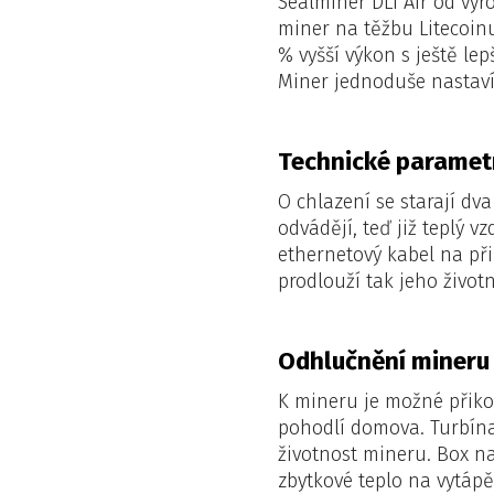
Sealminer DL1 Air od výr
miner na těžbu Litecoin
% vyšší výkon s ještě le
Miner jednoduše nastaví
Technické paramet
O chlazení se starají dv
odvádějí, teď již teplý 
ethernetový kabel na při
prodlouží tak jeho životn
Odhlučnění mineru
K mineru je možné přiko
pohodlí domova. Turbína 
životnost mineru. Box n
zbytkové teplo na vytáp