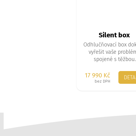
Silent box
Odhlučňovací box do
vyřešit vaše problé
spojené s těžbou
kryptoměn v domác
prostředí.
17 990 Kč
DETA
bez DPH