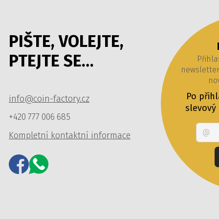
PIŠTE, VOLEJTE,
PTEJTE SE…
Přihla
newslette
nov
Po přih
info@coin-factory.cz
slevový
+420 777 006 685
Kompletní kontaktní informace