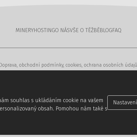
MINERY
HOSTING
O NÁS
VŠE O TĚŽBĚ
BLOG
FAQ
Doprava
,
obchodní podmínky
,
cookies
,
ochrana osobních údaj
2023,
Coin Factory
— minery na těžbu kryptoměn – všechny práv
ánek
,
redakční a rezervační systémy
,
webdesign
digitální agent
e nám souhlas s ukládáním cookie na vašem
Nastaven
personalizovaný obsah. Pomohou nám také s