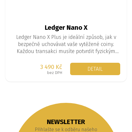
Ledger Nano X
Ledger Nano X Plus je ideální způsob, jak v
bezpečně uchovávat vaše vytěžené coiny.
Každou transakci musíte potvrdit fyzickým
tlačítkem na peněžence, což zajišťuje
mnohem vyšší bezpečnost, než v případě
3 490 Kč
DETAIL
standardních softwarových peněženek.
bez DPH
NEWSLETTER
Přihlašte se k odběru našeho