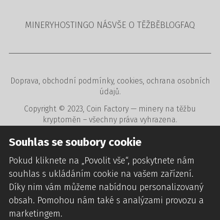
MINERY
HOSTING
O NÁS
VŠE O TĚŽBĚ
BLOG
FAQ
Doprava
,
obchodní podmínky
,
cookies
,
ochrana osobních
údajů
.
Copyright © 2023,
Coin Factory
— minery na těžbu
kryptoměn – všechny práva vyhrazena.
Tvorba www stránek
,
redakční a rezervační systémy
,
Souhlas se soubory cookie
webdesign
digitální agentura
CREATION.CZ
.
Pokud kliknete na „Povolit vše“, poskytnete nám
souhlas s ukládáním cookie na vašem zařízení.
Díky nim vám můžeme nabídnou personalizovaný
obsah. Pomohou nám také s analýzami provozu a
marketingem.