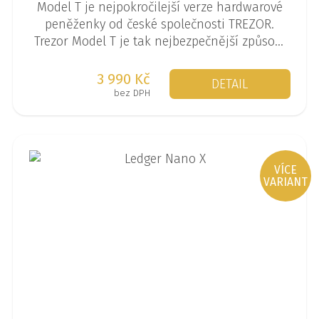
Model T je nejpokročilejší verze hardwarové
peněženky od české společnosti TREZOR.
Trezor Model T je tak nejbezpečnější způsob,
jak uchovávat vytěžené coiny.
3 990 Kč
DETAIL
bez DPH
VÍCE
VARIANT