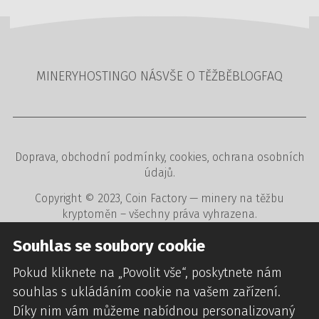
MINERY
HOSTING
O NÁS
VŠE O TĚŽBĚ
BLOG
FAQ
Doprava
,
obchodní podmínky
,
cookies
,
ochrana osobních
údajů
.
Copyright © 2023,
Coin Factory
— minery na těžbu
kryptoměn – všechny práva vyhrazena.
Tvorba www stránek
,
redakční a rezervační systémy
,
Souhlas se soubory cookie
webdesign
digitální agentura
CREATION.CZ
.
Pokud kliknete na „Povolit vše“, poskytnete nám
souhlas s ukládáním cookie na vašem zařízení.
Díky nim vám můžeme nabídnou personalizovaný