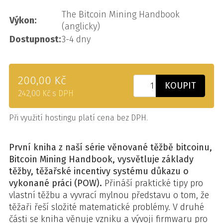
The Bitcoin Mining Handbook
Výkon:
(anglicky)
Dostupnost:
3-4 dny
200,00 Kč
KOUPIT
242,00 Kč s DPH
Při využití hostingu platí cena bez DPH.
První kniha z naší série věnované těžbě bitcoinu,
Bitcoin Mining Handbook, vysvětluje základy
těžby, těžařské incentivy systému důkazu o
vykonané práci (POW).
Přináší praktické tipy pro
vlastní těžbu a vyvrací mylnou představu o tom, že
těžaři řeší složité matematické problémy. V druhé
části se kniha věnuje vzniku a vývoji firmwaru pro