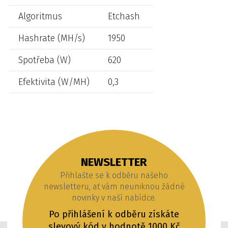
Algoritmus
Etchash
Hashrate (MH/s)
1950
Spotřeba (W)
620
Efektivita (W/MH)
0,3
NEWSLETTER
Přihlašte se k odběru našeho
newsletteru, ať vám neuniknou žádné
novinky v naší nabídce.
Po přihlášení k odběru získáte
slevový kód v hodnotě 1000 Kč