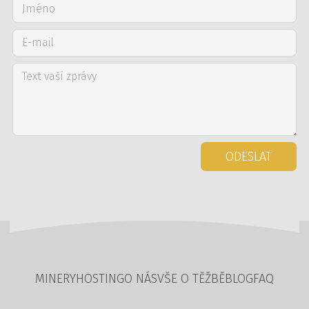
ODESLAT
MINERY
HOSTING
O NÁS
VŠE O TĚŽBĚ
BLOG
FAQ