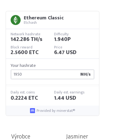
Ethereum Classic
Etchash
Network hashrate
Difficulty
142.286 TH/s
1.940P
Block reward
Price
2.5600 ETC
6.47 USD
Your hashrate
MH/s
Daily est. coins
Daily est. earnings
0.2224 ETC
1.44 USD
Provided by minerstat®
Výrobce
Jasminer