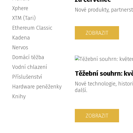
Xphere
Nové produkty, partnerstv
XTM (Tari)
Ethereum Classic
ZOBRAZIT
Kadena
Nervos
Domácí těžba
Vodní chlazení
Těžební souhrn: kv
Příslušenství
Nové technologie, histor
Hardware peněženky
další.
Knihy
ZOBRAZIT