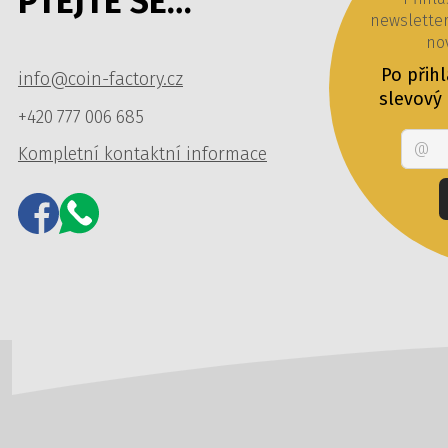
PTEJTE SE…
newslette
nov
Po přih
info@coin-factory.cz
slevový
+420 777 006 685
Kompletní kontaktní informace