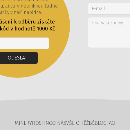
ru, ať vám neuniknou žádné
inky v naší nabídce.
lášení k odběru získáte
 kód v hodnotě 1000 Kč
Email
ODESLAT
MINERY
HOSTING
O NÁS
VŠE O TĚŽBĚ
BLOG
FAQ