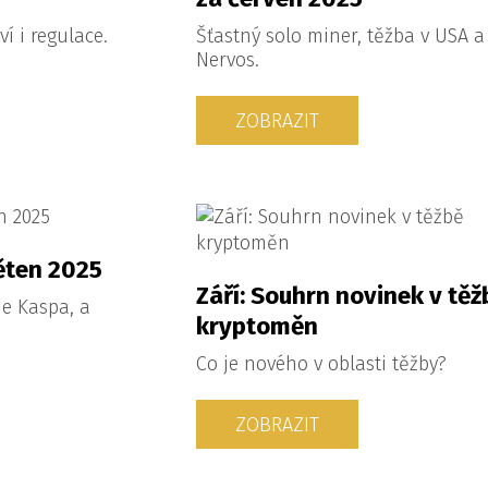
í i regulace.
Šťastný solo miner, těžba v USA a
Nervos.
ZOBRAZIT
ěten 2025
Září: Souhrn novinek v těž
ie Kaspa, a
kryptoměn
Co je nového v oblasti těžby?
ZOBRAZIT