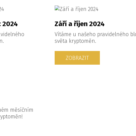
c 2024
Září a říjen 2024
avidelného
Vítáme u našeho pravidelného bl
n.
světa kryptoměn.
ZOBRAZIT
lném měsíčním
ryptoměn!