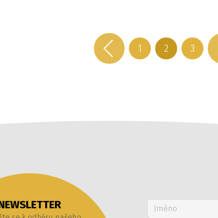
1
2
3
NEWSLETTER
šte se k odběru našeho