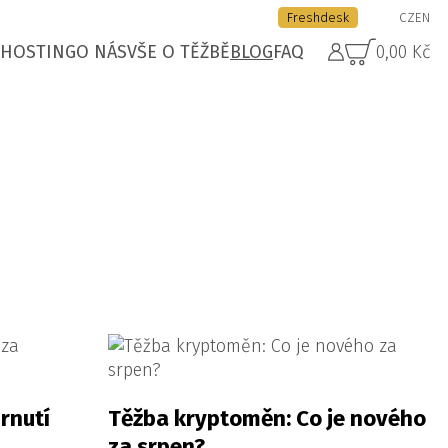
Freshdesk
CZ
EN
HOSTING
O NÁS
VŠE O TĚŽBĚ
BLOG
FAQ
0,00 Kč
rnutí
Těžba kryptoměn: Co je nového
za srpen?