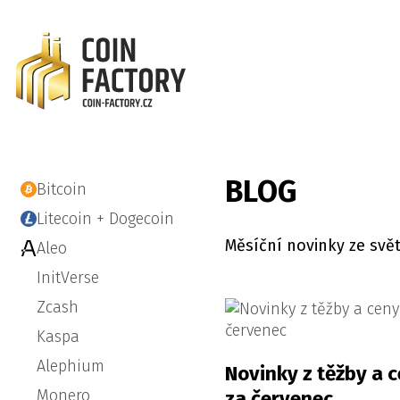
BLOG
Bitcoin
Litecoin + Dogecoin
Měsíční novinky ze sv
Aleo
InitVerse
Zcash
Kaspa
Alephium
Novinky z těžby a 
Monero
za červenec