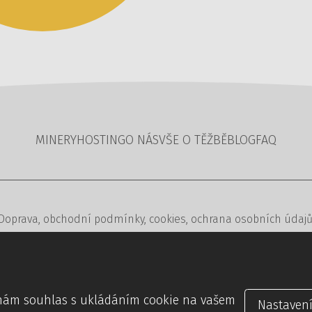
MINERY
HOSTING
O NÁS
VŠE O TĚŽBĚ
BLOG
FAQ
Doprava
,
obchodní podmínky
,
cookies
,
ochrana osobních údaj
2023,
Coin Factory
— minery na těžbu kryptoměn – všechny práv
ánek
,
redakční a rezervační systémy
,
webdesign
digitální agent
e nám souhlas s ukládáním cookie na vašem
Nastaven