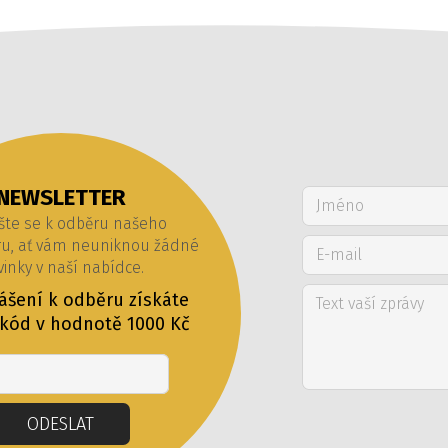
NEWSLETTER
šte se k odběru našeho
ru, ať vám neuniknou žádné
inky v naší nabídce.
lášení k odběru získáte
 kód v hodnotě 1000 Kč
Email
ODESLAT