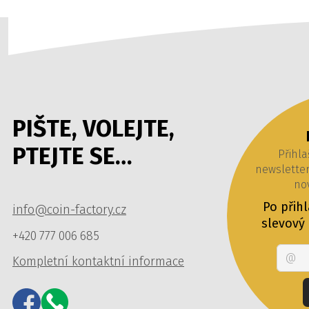
PIŠTE, VOLEJTE,
PTEJTE SE…
Přihla
newslette
nov
Po přih
info@coin-factory.cz
slevový
+420 777 006 685
Kompletní kontaktní informace