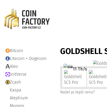
GOLDSHELL 
Bitcoin
Litecoin + Dogecoin
Aleo
11 Th/s
InitVerse
Zcash
Kaspa
Našel jsi lepší cenu?
Alephium
Monero