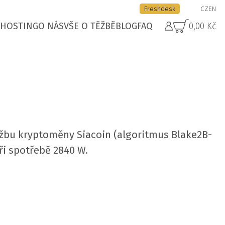
Freshdesk
CZ
EN
HOSTING
O NÁS
VŠE O TĚŽBĚ
BLOG
FAQ
0,00 Kč
ěžbu kryptoměny Siacoin (algoritmus Blake2B-
ři spotřebě 2840 W.