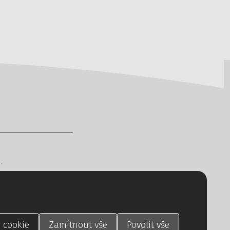
ů
.
a vyhrazena.
ura
CREATION.CZ
.
í
cookie
Zamítnout
vše
Povolit
vše