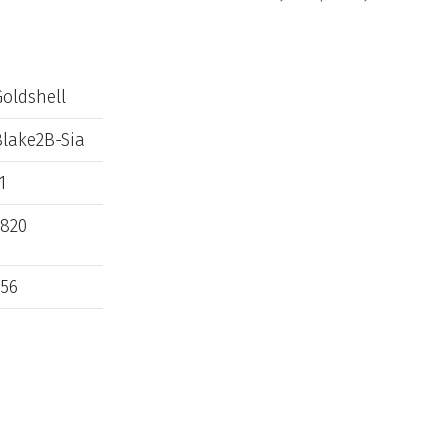
Goldshell
Blake2B-Sia
1
2820
256