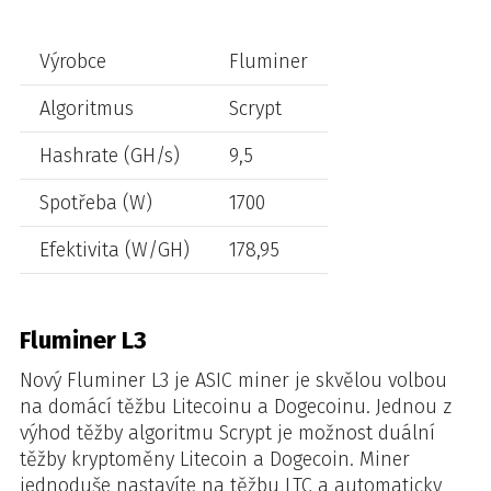
Výrobce
Fluminer
Algoritmus
Scrypt
Hashrate (GH/s)
9,5
Spotřeba (W)
1700
Efektivita (W/GH)
178,95
Fluminer L3
Nový Fluminer L3 je ASIC miner je skvělou volbou
na domácí těžbu Litecoinu a Dogecoinu. Jednou z
výhod těžby algoritmu Scrypt je možnost duální
těžby kryptoměny Litecoin a Dogecoin. Miner
jednoduše nastavíte na těžbu LTC a automaticky