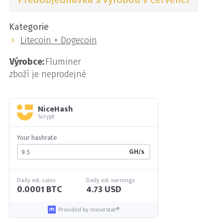
Kategorie
Litecoin + Dogecoin
Výrobce:
Fluminer
zboží je neprodejné
NiceHash
Scrypt
Your hashrate
GH/s
Daily est. coins
Daily est. earnings
0.0001 BTC
4.73 USD
Provided by minerstat®