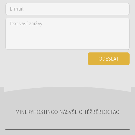
ODESLAT
MINERY
HOSTING
O NÁS
VŠE O TĚŽBĚ
BLOG
FAQ