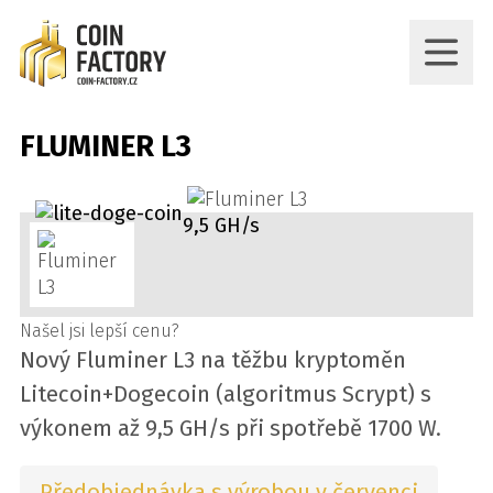
FLUMINER L3
9,5 GH/s
Našel jsi lepší cenu?
Nový Fluminer L3 na těžbu kryptoměn
Litecoin+Dogecoin (algoritmus Scrypt) s
výkonem až 9,5 GH/s při spotřebě 1700 W.
Předobjednávka s výrobou v červenci