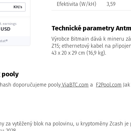
Efektivita (W/kH)
3,59
KH/s
t. earnings
Technické parametry Antm
1 USD
Výrobce Bitmain dává k mineru zá
stat®
Z15; ethernetový kabel na připojen
43 x 20 x 29 cm (16,9 kg).
 pooly
ihash doporučujeme pooly
ViaBTC.com
a
F2Pool.com
Jak
y za vytěžený blok na polovinu, u kryptoměny Zcash je p
ku 2028.