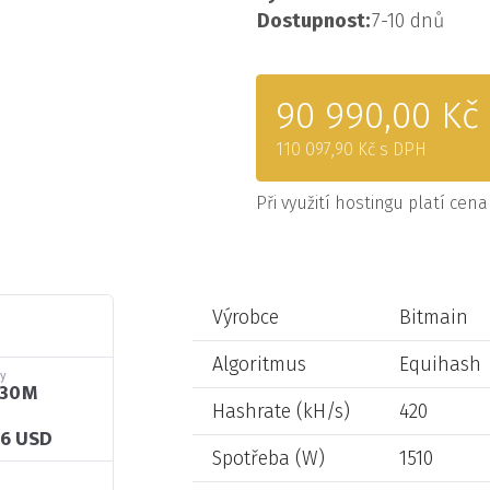
Dostupnost:
7-10 dnů
90 990,00 Kč
110 097,90 Kč s DPH
Při využití hostingu platí cen
Výrobce
Bitmain
Algoritmus
Equihash
ty
930M
Hashrate (kH/s)
420
16 USD
Spotřeba (W)
1510