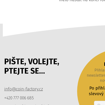
PIŠTE, VOLEJTE,
PTEJTE SE…
Přihla
newslette
nov
Po přih
info@coin-factory.cz
slevový
+420 777 006 685