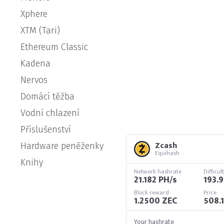
Xphere
XTM (Tari)
Ethereum Classic
Kadena
Nervos
Domácí těžba
Vodní chlazení
Příslušenství
Zcash
Hardware peněženky
Equihash
Knihy
Network hashrate
Difficul
21.182 PH/s
193.
Block reward
Price
1.2500 ZEC
508.
Your hashrate