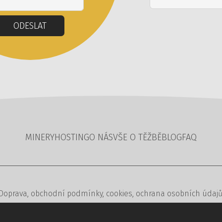
ODESLAT
MINERY
HOSTING
O NÁS
VŠE O TĚŽBĚ
BLOG
FAQ
Doprava
,
obchodní podmínky
,
cookies
,
ochrana osobních údaj
2023,
Coin Factory
— minery na těžbu kryptoměn – všechny práv