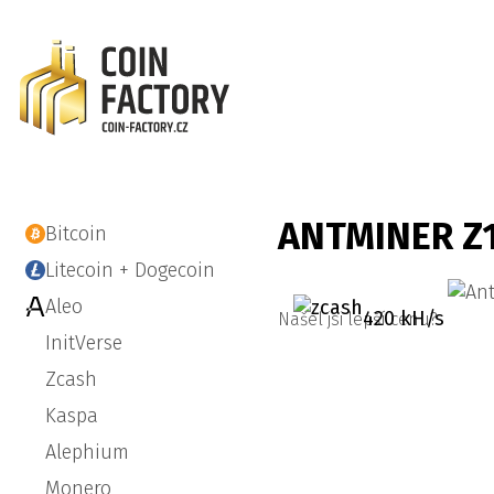
ANTMINER Z
Bitcoin
Litecoin + Dogecoin
Aleo
420 kH/s
Našel jsi lepší cenu?
InitVerse
Zcash
Kaspa
Alephium
Monero