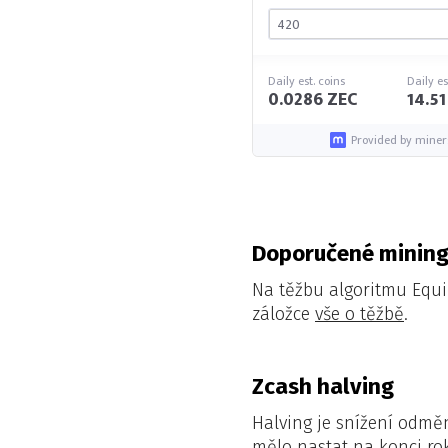
Daily est. coins
Daily es
0.0286 ZEC
14.5
Provided by miner
Doporučené mining
Na těžbu algoritmu Equ
záložce
vše o těžbě
.
Zcash halving
Halving je snížení odměn
mělo nastat na konci ro