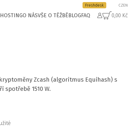
Freshdesk
CZ
EN
HOSTING
O NÁS
VŠE O TĚŽBĚ
BLOG
FAQ
0,00 Kč
 kryptoměny Zcash (algoritmus Equihash) s
i spotřebě 1510 W.
užité