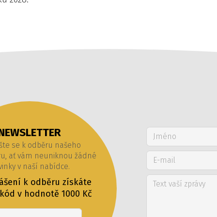
NEWSLETTER
šte se k odběru našeho
ru, ať vám neuniknou žádné
inky v naší nabídce.
lášení k odběru získáte
 kód v hodnotě 1000 Kč
Email