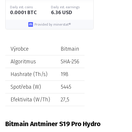
Daily est. coins
Daily est. earnings
0.0001 BTC
6.36 USD
Provided by minerstat®
Výrobce
Bitmain
Algoritmus
SHA-256
Hashrate (Th/s)
198
Spotřeba (W)
5445
Efektivita (W/Th)
27,5
Bitmain Antminer S19 Pro Hydro