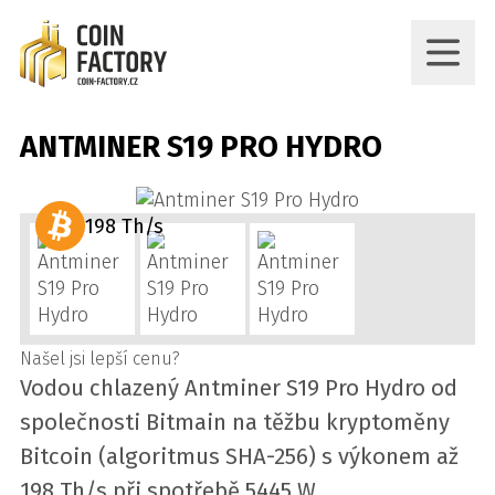
ANTMINER S19 PRO HYDRO
198 Th/s
Našel jsi lepší cenu?
Vodou chlazený Antminer S19 Pro Hydro od
společnosti Bitmain na těžbu kryptoměny
Bitcoin (algoritmus SHA-256) s výkonem až
198 Th/s při spotřebě 5445 W.