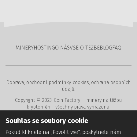
MINERY
HOSTING
O NÁS
VŠE O TĚŽBĚ
BLOG
FAQ
Doprava
,
obchodní podmínky
,
cookies
,
ochrana osobních
údajů
.
Copyright © 2023,
Coin Factory
— minery na těžbu
kryptoměn – všechny práva vyhrazena.
Tvorba www stránek
,
redakční a rezervační systémy
,
Souhlas se soubory cookie
webdesign
digitální agentura
CREATION.CZ
.
Pokud kliknete na „Povolit vše“, poskytnete nám